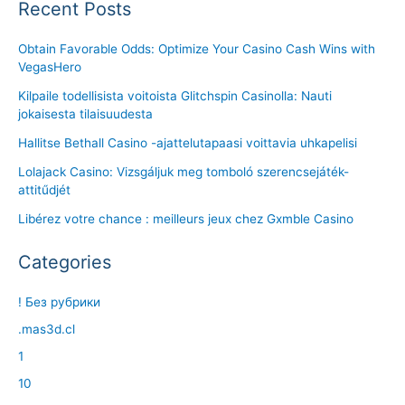
Recent Posts
Obtain Favorable Odds: Optimize Your Casino Cash Wins with
VegasHero
Kilpaile todellisista voitoista Glitchspin Casinolla: Nauti
jokaisesta tilaisuudesta
Hallitse Bethall Casino -ajattelutapaasi voittavia uhkapelisi
Lolajack Casino: Vizsgáljuk meg tomboló szerencsejáték-
attitűdjét
Libérez votre chance : meilleurs jeux chez Gxmble Casino
Categories
! Без рубрики
.mas3d.cl
1
10