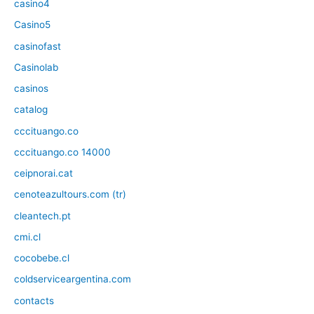
casino4
Casino5
casinofast
Casinolab
casinos
catalog
cccituango.co
cccituango.co 14000
ceipnorai.cat
cenoteazultours.com (tr)
cleantech.pt
cmi.cl
cocobebe.cl
coldserviceargentina.com
contacts