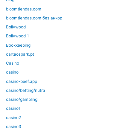
bloomtiendas.com
bloomtiendas.com без анкор
Bollywood
Bollywood 1
Bookkeeping
cartaospark.pt
Casino
casino
casino-beef.app
casino/betting/nutra
casino/gambling
casino1
casino2
casino3