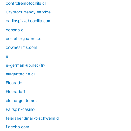
controlremotochile.cl
Cryptocurrency service
darilospizzaboadilla.com
depana.cl
dolceflorgourmet.cl
downearms.com
e
e-german-up.net (tr)
elagentecine.cl
Eldorado
Eldorado 1
elemergente.net
Fairspin-casino
feierabendmarkt-schwelm.d
fiaccho.com