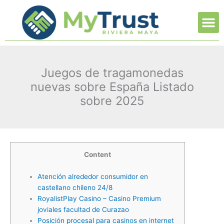
Ir
M
al
contenido
Juegos de tragamonedas
nuevas sobre España Listado
sobre 2025
Content
Atención alrededor consumidor en
castellano chileno 24/8
RoyalistPlay Casino – Casino Premium
joviales facultad de Curazao
Posición procesal para casinos en internet