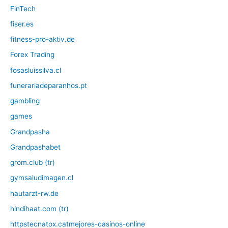
FinTech
fiser.es
fitness-pro-aktiv.de
Forex Trading
fosasluissilva.cl
funerariadeparanhos.pt
gambling
games
Grandpasha
Grandpashabet
grom.club (tr)
gymsaludimagen.cl
hautarzt-rw.de
hindihaat.com (tr)
httpstecnatox.catmejores-casinos-online