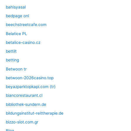
bahisyasal
bedpage onl
beechstreetcafe.com
Belatice PL
betalice-casino.cz
bettilt
betting
Betwoon tr
betwoon-2026casino.top
beyazparktopkapi.com (tr)
biancorestaurant.cl
bibliothek-sundern.de
bildungsinstitut-reittherapie.de
bizzo-slot.com.gr
Blog