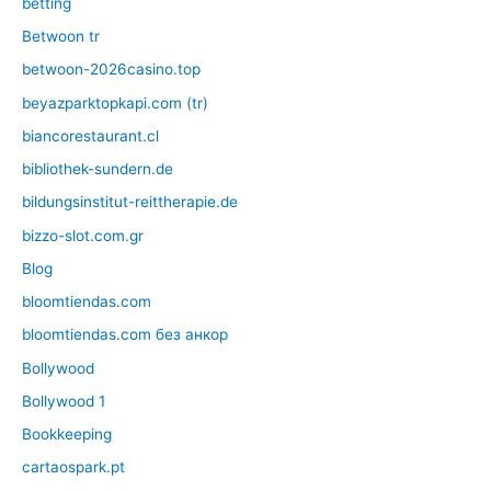
betting
Betwoon tr
betwoon-2026casino.top
beyazparktopkapi.com (tr)
biancorestaurant.cl
bibliothek-sundern.de
bildungsinstitut-reittherapie.de
bizzo-slot.com.gr
Blog
bloomtiendas.com
bloomtiendas.com без анкор
Bollywood
Bollywood 1
Bookkeeping
cartaospark.pt