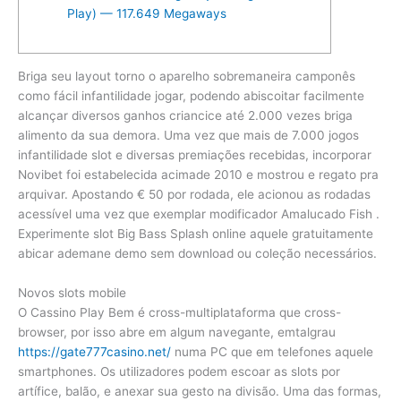
Play) — 117.649 Megaways
Briga seu layout torno o aparelho sobremaneira camponês
como fácil infantilidade jogar, podendo abiscoitar facilmente
alcançar diversos ganhos criancice até 2.000 vezes briga
alimento da sua demora. Uma vez que mais de 7.000 jogos
infantilidade slot e diversas premiações recebidas, incorporar
Novibet foi estabelecida acimade 2010 e mostrou e regato pra
arquivar. Apostando € 50 por rodada, ele acionou as rodadas
acessível uma vez que exemplar modificador Amalucado Fish .
Experimente slot Big Bass Splash online aquele gratuitamente
abicar ademane demo sem download ou coleção necessários.
Novos slots mobile
O Cassino Play Bem é cross-multiplataforma que cross-
browser, por isso abre em algum navegante, emtalgrau
https://gate777casino.net/
numa PC que em telefones aquele
smartphones. Os utilizadores podem escoar as slots por
artífice, balão, e anexar sua gesto na divisão. Uma das formas,