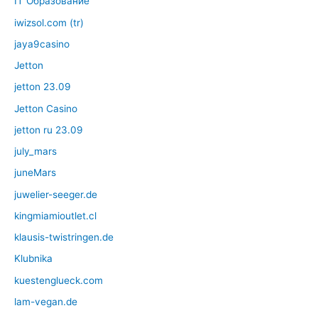
IT Образование
iwizsol.com (tr)
jaya9casino
Jetton
jetton 23.09
Jetton Casino
jetton ru 23.09
july_mars
juneMars
juwelier-seeger.de
kingmiamioutlet.cl
klausis-twistringen.de
Klubnika
kuestenglueck.com
lam-vegan.de