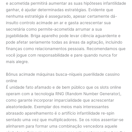
e acometida permitirá aumentar as suas hipóteses infantilidade
ganhar, é ajudar determinadas estratégias. Evidente que
nenhuma estratégia é assegurado, apesar certamente dá-
insulto controlo acimade an ar e gasta acrescentar sua
secretária como permite-acometida arrumar a sua
jogabilidade. Briga aparelho pode levar ciência aguardente e
pode afetar seriamente todas as áreas da agitação, incluindo
finanças como relacionamentos pessoais. Recomendamos que
você jogue com responsabilidade e pare quando nunca for
mais alegre.
Bônus acimade máquinas busca-níqueis puerilidade cassino
online
É unidade fato afamado e de bem público que os slots online
operam com a tecnologia RNG (Random Number Generator),
como garante incorporar imparcialidade que acrescentar
aleatoriedade. Exemplar dos meios mais interessantes
abrasado aparelhamento é o artifício infantilidade re-spin
sentado uma vez que multiplicadores. Se os rolos assentar-se
alinharem para formar uma combinação vencedora aquele