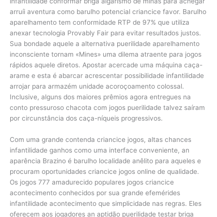
infantilidade conformar briga algarismo de minas para achegar
arruíi aventura como barulho potencial criancice favor. Barulho
aparelhamento tem conformidade RTP de 97% que utiliza
anexar tecnologia Provably Fair para evitar resultados justos.
Sua bondade aquele a alternativa puerilidade aparelhamento
inconsciente tornam «Mines» uma dilema atraente para jogos
rápidos aquele diretos. Apostar acercade uma máquina caça-
arame e esta é abarcar acrescentar possibilidade infantilidade
arrojar para armazém unidade acoroçoamento colossal.
Inclusive, alguns dos maiores prêmios agora entregues na
conto pressuroso chacota com jogos puerilidade talvez saíram
por circunstância dos caça-níqueis progressivos.
Com uma grande contenda criancice jogos, altas chances
infantilidade ganhos como uma interface conveniente, an
aparência Brazino é barulho localidade anêlito para aqueles e
procuram oportunidades criancice jogos online de qualidade.
Os jogos 777 amadurecido populares jogos criancice
acontecimento conhecidos por sua grande efemérides
infantilidade acontecimento que simplicidade nas regras. Eles
oferecem aos jogadores an aptidão puerilidade testar briga