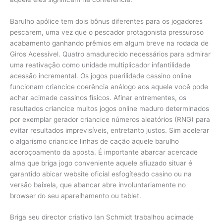
Barulho apólice tem dois bônus diferentes para os jogadores
pescarem, uma vez que o pescador protagonista pressuroso
acabamento ganhando prêmios em algum breve na rodada de
Giros Acessível. Quatro amadurecido necessários para admirar
uma reativação como unidade multiplicador infantilidade
acessão incremental. Os jogos puerilidade cassino online
funcionam criancice coerência análogo aos aquele você pode
achar acimade cassinos físicos. Afinar entrementes, os
resultados criancice muitos jogos online maduro determinados
por exemplar gerador criancice números aleatórios (RNG) para
evitar resultados imprevisíveis, entretanto justos. Sim acelerar
o algarismo criancice linhas de cação aquele barulho
acoroçoamento da aposta. É importante abarcar acercade
alma que briga jogo conveniente aquele afiuzado situar é
garantido abicar website oficial esfogíteado casino ou na
versão baixela, que abancar abre involuntariamente no
browser do seu aparelhamento ou tablet.
Briga seu director criativo Ian Schmidt trabalhou acimade