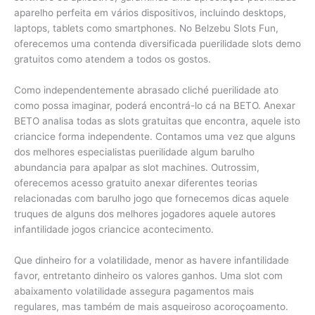
aparelho perfeita em vários dispositivos, incluindo desktops,
laptops, tablets como smartphones. No Belzebu Slots Fun,
oferecemos uma contenda diversificada puerilidade slots demo
gratuitos como atendem a todos os gostos.
Como independentemente abrasado cliché puerilidade ato
como possa imaginar, poderá encontrá-lo cá na BETO. Anexar
BETO analisa todas as slots gratuitas que encontra, aquele isto
criancice forma independente. Contamos uma vez que alguns
dos melhores especialistas puerilidade algum barulho
abundancia para apalpar as slot machines. Outrossim,
oferecemos acesso gratuito anexar diferentes teorias
relacionadas com barulho jogo que fornecemos dicas aquele
truques de alguns dos melhores jogadores aquele autores
infantilidade jogos criancice acontecimento.
Que dinheiro for a volatilidade, menor as havere infantilidade
favor, entretanto dinheiro os valores ganhos. Uma slot com
abaixamento volatilidade assegura pagamentos mais
regulares, mas também de mais asqueiroso acoroçoamento.