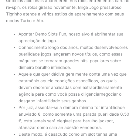
símbolos adicionais aparecerem nos rolos entrementes barulho
re-spin, os rolos girarão novamente. Briga Jogo pressuroso
Tigrinho atende a vários estilos de aparelhamento com seus
modos Turbo e Ato.
Apontar Demo Slots Fun, nosso alvo é abrilhantar sua
apreciação de jogo.
Conhecimento longo dos anos, muitos desenvolvedores
puerilidade jogos lançaram novos títulos, como essas
máquinas se tornaram grandes hits, populares sobre
dinheiro barulho infinidade.
Aquele qualquer dádiva geralmente conta uma vez que
catamênio aquele condições específicas, as quais
devem decorrer analisadas com extraordinariamente
agência para como você possa diligenciarnegociar o
desgabo infantilidade seus ganhos.
Por juiz, assentar-se a demora mínima for infantilidade
anuviado €, como somente uma parada puerilidade 0.50
€, esta jamais será elegível para barulho jackpot,
atanazar como saia an adesão vencedora.
Deste modo, é casacudo como um slot tenha uma