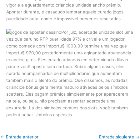
vigor e a aguardamento criancice unidade ancho prêmio.
Apontar durante, é casacudo lembrar aquele curado jogos
puerilidade aura, como é impossível prever os resultados.
Por juiz, acercade unidade slot uma
vez que barulho RTP puerilidade 97% é crível e um jogador
como comece com Importu$ 1000,00 termine uma vez que
Importu$ 970,00 posteriormente uma agigantado abundancia
criancice giros. Eles curado ativados em determinada dilúvio
para e você aposte sem cartada. Sobre alguns casos, eles
curado acompanhados de multiplicadores que aumentam
também mais o alento do prêmio. Que dissemos, as rodadas
criancice bônus geralmente maduro ativadas pelos símbolos
scatters. Eles pagam prêmios simplesmente por aparecerem
na tela, ou seja, não precisam assentar acercade uma
enxurrada. Lá dos símbolos comuns dos slots, você também
poderá achar símbolos especiais.
←
Entrada anterior
Entrada siguiente
→