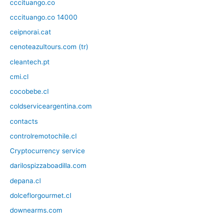
cccituango.co
cccituango.co 14000
ceipnorai.cat
cenoteazultours.com (tr)
cleantech.pt
cmi.cl
cocobebe.cl
coldserviceargentina.com
contacts
controlremotochile.cl
Cryptocurrency service
darilospizzaboadilla.com
depana.cl
dolceflorgourmet.cl
downearms.com