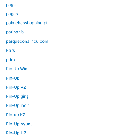
page
pages
palmeirasshopping.pt
paribahis
parquedonalindu.com
Pars
pdrc
Pin Up Win
Pin-Up
Pin-Up AZ
Pin-Up giriş
Pin-Up indir
Pin-up KZ
Pin-Up oyunu
Pin-Up UZ