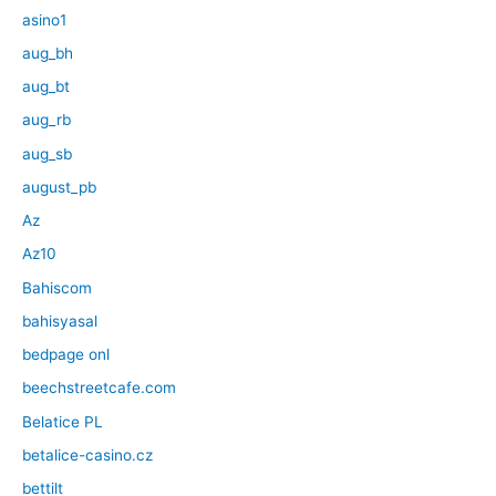
asino1
aug_bh
aug_bt
aug_rb
aug_sb
august_pb
Az
Az10
Bahiscom
bahisyasal
bedpage onl
beechstreetcafe.com
Belatice PL
betalice-casino.cz
bettilt