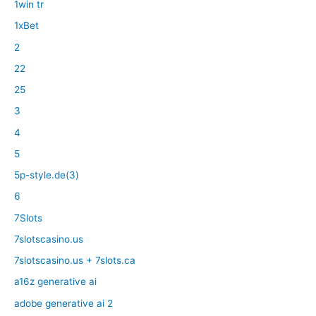
1win tr
1xBet
2
22
25
3
4
5
5p-style.de(3)
6
7Slots
7slotscasino.us
7slotscasino.us + 7slots.ca
a16z generative ai
adobe generative ai 2