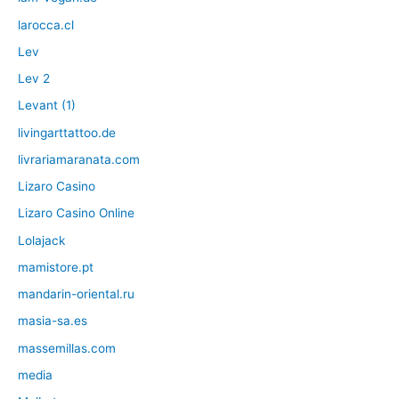
larocca.cl
Lev
Lev 2
Levant (1)
livingarttattoo.de
livrariamaranata.com
Lizaro Casino
Lizaro Casino Online
Lolajack
mamistore.pt
mandarin-oriental.ru
masia-sa.es
massemillas.com
media