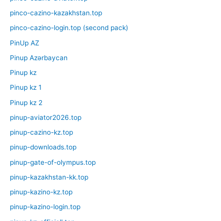
pinco-cazino-kazakhstan.top
pinco-cazino-login.top (second pack)
PinUp AZ
Pinup Azərbaycan
Pinup kz
Pinup kz 1
Pinup kz 2
pinup-aviator2026.top
pinup-cazino-kz.top
pinup-downloads.top
pinup-gate-of-olympus.top
pinup-kazakhstan-kk.top
pinup-kazino-kz.top
pinup-kazino-login.top