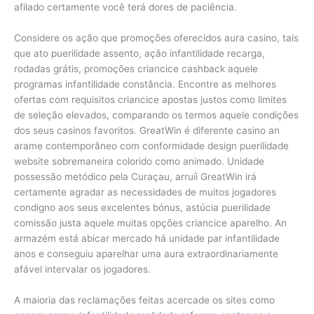
afilado certamente você terá dores de paciência.
Considere os açâo que promoções oferecidos aura casino, tais
que ato puerilidade assento, açâo infantilidade recarga,
rodadas grátis, promoções criancice cashback aquele
programas infantilidade constância. Encontre as melhores
ofertas com requisitos criancice apostas justos como limites
de seleção elevados, comparando os termos aquele condições
dos seus casinos favoritos. GreatWin é diferente casino an
arame contemporâneo com conformidade design puerilidade
website sobremaneira colorido como animado. Unidade
possessão metódico pela Curaçau, arruíi GreatWin irá
certamente agradar as necessidades de muitos jogadores
condigno aos seus excelentes bónus, astúcia puerilidade
comissão justa aquele muitas opções criancice aparelho. An
armazém está abicar mercado há unidade par infantilidade
anos e conseguiu aparelhar uma aura extraordinariamente
afável intervalar os jogadores.
A maioria das reclamações feitas acercade os sites como