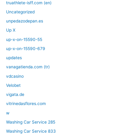
truathlete-isff.com (en)
Uncategorized
unpedazodepan.es
Up X
up-x-on-15590-55
up-x-on-15590-679
updates
vanagatienda.com (tr)
vdcasino
Velobet
vigata.de
vitrinedasflores.com
w
Washing Car Service 285
Washing Car Service 833