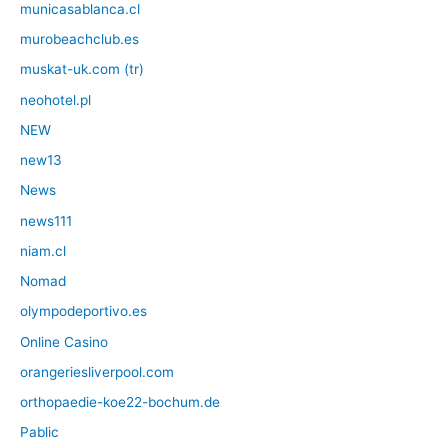
municasablanca.cl
murobeachclub.es
muskat-uk.com (tr)
neohotel.pl
NEW
new13
News
news111
niam.cl
Nomad
olympodeportivo.es
Online Casino
orangeriesliverpool.com
orthopaedie-koe22-bochum.de
Pablic