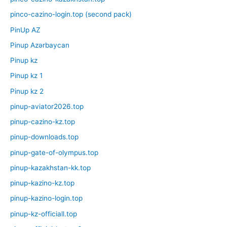
pinco-cazino-login.top (second pack)
PinUp AZ
Pinup Azərbaycan
Pinup kz
Pinup kz 1
Pinup kz 2
pinup-aviator2026.top
pinup-cazino-kz.top
pinup-downloads.top
pinup-gate-of-olympus.top
pinup-kazakhstan-kk.top
pinup-kazino-kz.top
pinup-kazino-login.top
pinup-kz-officiall.top