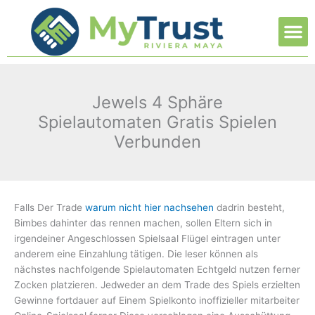
Ir
M
al
contenido
Jewels 4 Sphäre
Spielautomaten Gratis Spielen
Verbunden
Falls Der Trade
warum nicht hier nachsehen
dadrin besteht,
Bimbes dahinter das rennen machen, sollen Eltern sich in
irgendeiner Angeschlossen Spielsaal Flügel eintragen unter
anderem eine Einzahlung tätigen. Die leser können als
nächstes nachfolgende Spielautomaten Echtgeld nutzen ferner
Zocken platzieren.
Jedweder an dem Trade des Spiels erzielten
Gewinne fortdauer auf Einem Spielkonto inoffizieller mitarbeiter