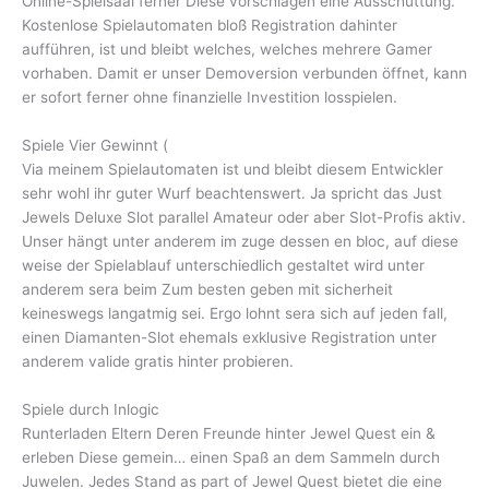
Online-Spielsaal ferner Diese vorschlagen eine Ausschüttung.
Kostenlose Spielautomaten bloß Registration dahinter
aufführen, ist und bleibt welches, welches mehrere Gamer
vorhaben. Damit er unser Demoversion verbunden öffnet, kann
er sofort ferner ohne finanzielle Investition losspielen.
Spiele Vier Gewinnt (
Via meinem Spielautomaten ist und bleibt diesem Entwickler
sehr wohl ihr guter Wurf beachtenswert. Ja spricht das Just
Jewels Deluxe Slot parallel Amateur oder aber Slot-Profis aktiv.
Unser hängt unter anderem im zuge dessen en bloc, auf diese
weise der Spielablauf unterschiedlich gestaltet wird unter
anderem sera beim Zum besten geben mit sicherheit
keineswegs langatmig sei. Ergo lohnt sera sich auf jeden fall,
einen Diamanten-Slot ehemals exklusive Registration unter
anderem valide gratis hinter probieren.
Spiele durch Inlogic
Runterladen Eltern Deren Freunde hinter Jewel Quest ein &
erleben Diese gemein… einen Spaß an dem Sammeln durch
Juwelen. Jedes Stand as part of Jewel Quest bietet die eine