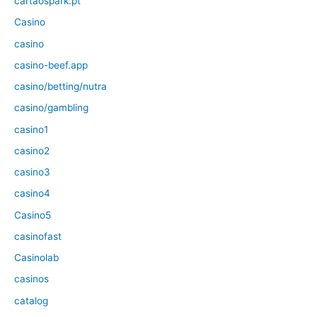
cartaospark.pt
Casino
casino
casino-beef.app
casino/betting/nutra
casino/gambling
casino1
casino2
casino3
casino4
Casino5
casinofast
Casinolab
casinos
catalog