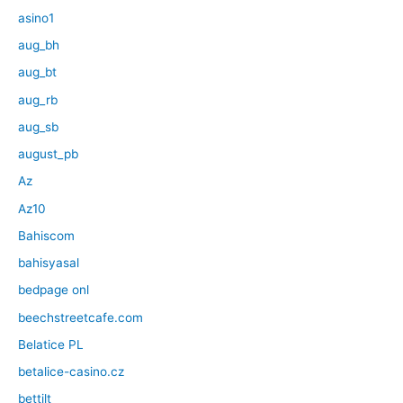
asino1
aug_bh
aug_bt
aug_rb
aug_sb
august_pb
Az
Az10
Bahiscom
bahisyasal
bedpage onl
beechstreetcafe.com
Belatice PL
betalice-casino.cz
bettilt