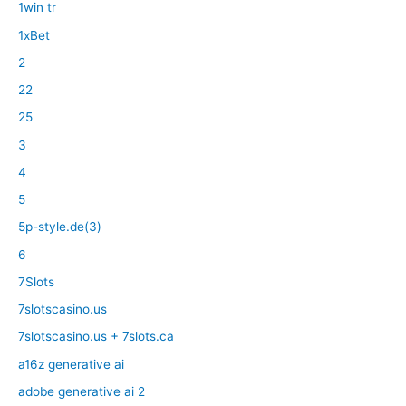
1win tr
1xBet
2
22
25
3
4
5
5p-style.de(3)
6
7Slots
7slotscasino.us
7slotscasino.us + 7slots.ca
a16z generative ai
adobe generative ai 2