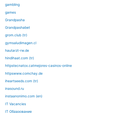
gambling
games
Grandpasha
Grandpashabet
grom.club (tr)
gymsaludimagen.cl
hautarzt-rw.de
hindihaat.com (tr)
httpstecnatox.catmejores-casinos-online
httpswww.comchay.de
iheartseeds.com (tr)
inasound.ru
instaanonimo.com (en)
IT Vacancies
IT Образование