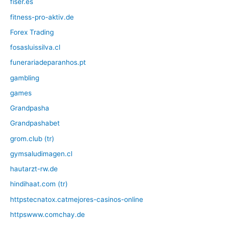
fiser.es
fitness-pro-aktiv.de
Forex Trading
fosasluissilva.cl
funerariadeparanhos.pt
gambling
games
Grandpasha
Grandpashabet
grom.club (tr)
gymsaludimagen.cl
hautarzt-rw.de
hindihaat.com (tr)
httpstecnatox.catmejores-casinos-online
httpswww.comchay.de