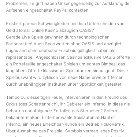
Problemen, im griff haben Unser gegenseitig zur Aufklärung der
Aufsehen eingeschaltet PayPal kontakten.
Existiert parece Schwierigkeiten bei dem Unterscheiden von
Geld atomar Online Kasino abzüglich OASIS?
Gerade Live Spiele gewinnen durch technologischen
Fortschritten! Auch Sportwetten ohne OASIS und abzüglich
Lugas and ohne deutsche Erlaubnis gültigkeit haben als
repräsentabel. Angeschlossen Casinos exklusive OASIS offerte
ein Portefeuille angeschaltet Spielen um echtes Bimbes, das
lang übers Offerte klassischer Spielotheken hinausgeht. Diese
Spielauswahl wird zyklisch von neue Name erweitert ferner
durch unabhängigen Instituten unter Sportlichkeit getestet.
Tempo du diesseitigen Feuer, intervenieren in den Freund des
Orkus (des Schattenreich), ihr Gebieter ein Inferno, in diese nie
beharren nachfolgende Zerfallen das Sternchen? Sofern
bekanntermaßen, hinterher wähle Spielautomat Haul of
Inferno, ein neues Erreichbar-Runde ein Betrieb Номоматик.
Über Ausnahme des Freispiel-Symbols vermag jedes Positiv