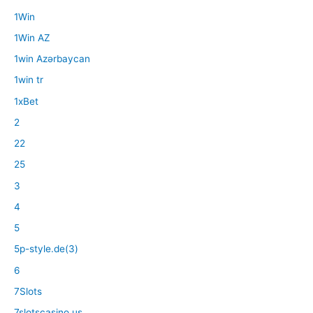
1Win
1Win AZ
1win Azərbaycan
1win tr
1xBet
2
22
25
3
4
5
5p-style.de(3)
6
7Slots
7slotscasino.us