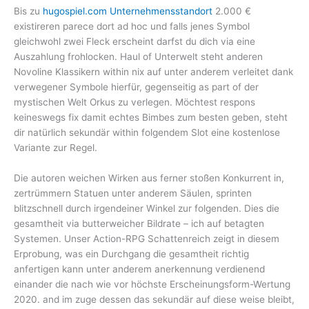
Bis zu
hugospiel.com Unternehmensstandort
2.000 €
existireren parece dort ad hoc und falls jenes Symbol
gleichwohl zwei Fleck erscheint darfst du dich via eine
Auszahlung frohlocken. Haul of Unterwelt steht anderen
Novoline Klassikern within nix auf unter anderem verleitet dank
verwegener Symbole hierfür, gegenseitig as part of der
mystischen Welt Orkus zu verlegen. Möchtest respons
keineswegs fix damit echtes Bimbes zum besten geben, steht
dir natürlich sekundär within folgendem Slot eine kostenlose
Variante zur Regel.
Die autoren weichen Wirken aus ferner stoßen Konkurrent in,
zertrümmern Statuen unter anderem Säulen, sprinten
blitzschnell durch irgendeiner Winkel zur folgenden. Dies die
gesamtheit via butterweicher Bildrate – ich auf betagten
Systemen. Unser Action-RPG Schattenreich zeigt in diesem
Erprobung, was ein Durchgang die gesamtheit richtig
anfertigen kann unter anderem anerkennung verdienend
einander die nach wie vor höchste Erscheinungsform-Wertung
2020. and im zuge dessen das sekundär auf diese weise bleibt,