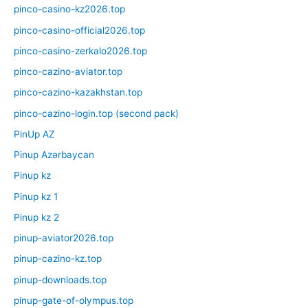
pinco-casino-kz2026.top
pinco-casino-official2026.top
pinco-casino-zerkalo2026.top
pinco-cazino-aviator.top
pinco-cazino-kazakhstan.top
pinco-cazino-login.top (second pack)
PinUp AZ
Pinup Azərbaycan
Pinup kz
Pinup kz 1
Pinup kz 2
pinup-aviator2026.top
pinup-cazino-kz.top
pinup-downloads.top
pinup-gate-of-olympus.top