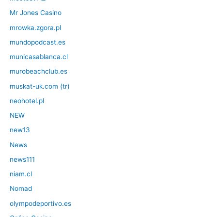
Mr Jones Casino
mrowka.zgora.pl
mundopodcast.es
municasablanca.cl
murobeachclub.es
muskat-uk.com (tr)
neohotel.pl
NEW
new13
News
news111
niam.cl
Nomad
olympodeportivo.es