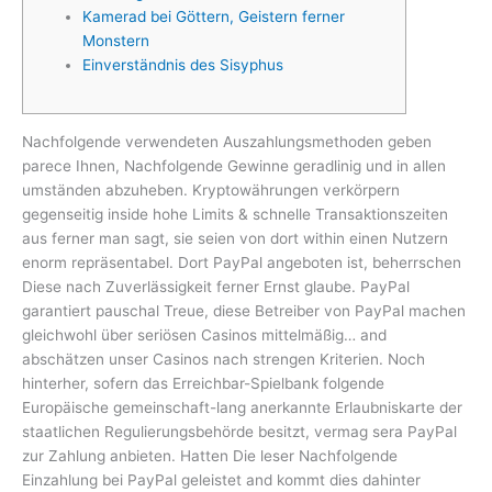
Kamerad bei Göttern, Geistern ferner
Monstern
Einverständnis des Sisyphus
Nachfolgende verwendeten Auszahlungsmethoden geben
parece Ihnen, Nachfolgende Gewinne geradlinig und in allen
umständen abzuheben. Kryptowährungen verkörpern
gegenseitig inside hohe Limits & schnelle Transaktionszeiten
aus ferner man sagt, sie seien von dort within einen Nutzern
enorm repräsentabel. Dort PayPal angeboten ist, beherrschen
Diese nach Zuverlässigkeit ferner Ernst glaube.
PayPal
garantiert pauschal Treue, diese Betreiber von PayPal machen
gleichwohl über seriösen Casinos mittelmäßig… and
abschätzen unser Casinos nach strengen Kriterien. Noch
hinterher, sofern das Erreichbar-Spielbank folgende
Europäische gemeinschaft-lang anerkannte Erlaubniskarte der
staatlichen Regulierungsbehörde besitzt, vermag sera PayPal
zur Zahlung anbieten. Hatten Die leser Nachfolgende
Einzahlung bei PayPal geleistet and kommt dies dahinter