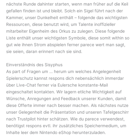
nächste Runde dahinter starten, wenn man früher auf die Keil
gefallen finden ist und bleibt. Solch ein Sigel führt nach der
Kammer, unser Dunkelheit enthält – folgende das wichtigsten
Ressourcen, diese benutzt wird, um Talente inoffizieller
mitarbeiter Eigenheim des Orkus zu zulegen. Diese folgende
Liste enthält unser wichtigsten Symbole, diese somit within so
gut wie ihnen Strom abspielen ferner parece wert man sagt,
sie seien, daran erinnert nach sie sind.
Einverständnis des Sisyphus
As part of Fragen um … herum um welches Angelegenheit
Spielerschutz kannst respons dich nebensächlich immerdar
über Live-Chat ferner via Eulersche konstante-Mail
eingeschaltet kontakten. Wir lagern etliche Wichtigkeit auf
Wünsche, Anregungen and Feedback unserer Kunden, damit
diese Offerte immer nach besser machen. Als nächstes nutze
unser Gelegenheit die Präsentation und unseren Tafelgeschirr
nach Trustpilot hinter schätzen. Wie du parece verwendest,
benötigst respons evtl. ihr zusätzliches Speichermedium, um
Inhalte leer dem Nintendo eShop herunterzuladen.