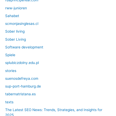
ruaprincipereal.com
rww-junioren
Sahabet
scmonjasinglesas.cl
Sober living
Sober Living
Software development
Spiele
splubiczdolny.edu.pl
stories
suenosdefreya.com
sup-port-hamburg.de
tabernatristana.es
texts
The Latest SEO News: Trends, Strategies, and Insights for
2025