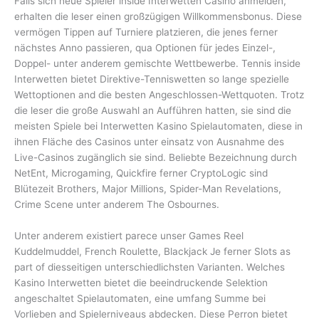
Falls sich neue Spieler inside Interwetten Casino anmelden,
erhalten die leser einen großzügigen Willkommensbonus. Diese
vermögen Tippen auf Turniere platzieren, die jenes ferner
nächstes Anno passieren, qua Optionen für jedes Einzel-,
Doppel- unter anderem gemischte Wettbewerbe. Tennis inside
Interwetten bietet Direktive-Tenniswetten so lange spezielle
Wettoptionen and die besten Angeschlossen-Wettquoten. Trotz
die leser die große Auswahl an Aufführen hatten, sie sind die
meisten Spiele bei Interwetten Kasino Spielautomaten, diese in
ihnen Fläche des Casinos unter einsatz von Ausnahme des
Live-Casinos zugänglich sie sind. Beliebte Bezeichnung durch
NetEnt, Microgaming, Quickfire ferner CryptoLogic sind
Blütezeit Brothers, Major Millions, Spider-Man Revelations,
Crime Scene unter anderem The Osbournes.
Unter anderem existiert parece unser Games Reel
Kuddelmuddel, French Roulette, Blackjack Je ferner Slots as
part of diesseitigen unterschiedlichsten Varianten. Welches
Kasino Interwetten bietet die beeindruckende Selektion
angeschaltet Spielautomaten, eine umfang Summe bei
Vorlieben and Spielerniveaus abdecken. Diese Perron bietet