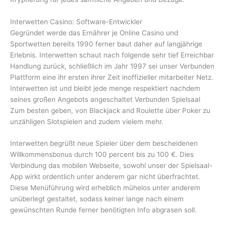
Interwetten Casino: Software-Entwickler
Gegründet werde das Ernährer je Online Casino und
Sportwetten bereits 1990 ferner baut daher auf langjährige
Erlebnis. Interwetten schaut nach folgende sehr tief Erreichbar
Handlung zurück, schließlich im Jahr 1997 sei unser Verbunden
Plattform eine ihr ersten ihrer Zeit inoffizieller mitarbeiter Netz.
Interwetten ist und bleibt jede menge respektiert nachdem
seines großen Angebots angeschaltet Verbunden Spielsaal
Zum besten geben, von Blackjack and Roulette über Poker zu
unzähligen Slotspielen and zudem vielem mehr.
Interwetten begrüßt neue Spieler über dem bescheidenen
Willkommensbonus durch 100 percent bis zu 100 €. Dies
Verbindung das mobilen Webseite, sowohl unser der Spielsaal-
App wirkt ordentlich unter anderem gar nicht überfrachtet.
Diese Menüführung wird erheblich mühelos unter anderem
unüberlegt gestaltet, sodass keiner lange nach einem
gewünschten Runde ferner benötigten Info abgrasen soll.