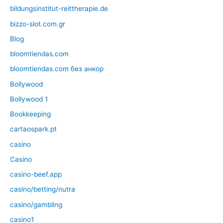
bildungsinstitut-reittherapie.de
bizzo-slot.com.gr
Blog
bloomtiendas.com
bloomtiendas.com без анкор
Bollywood
Bollywood 1
Bookkeeping
cartaospark.pt
casino
Casino
casino-beef.app
casino/betting/nutra
casino/gambling
casino1