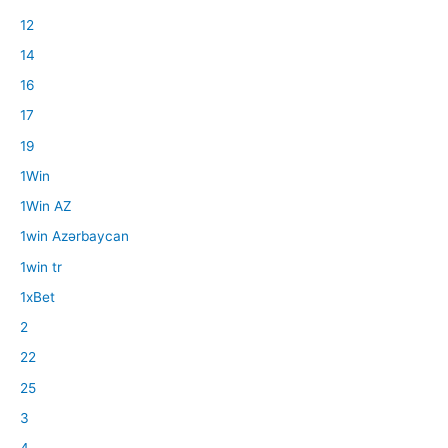
12
14
16
17
19
1Win
1Win AZ
1win Azərbaycan
1win tr
1xBet
2
22
25
3