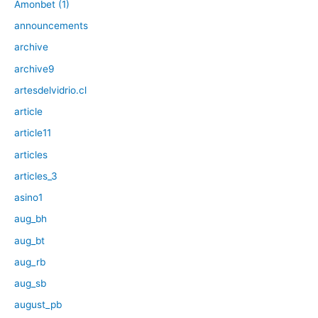
Amonbet (1)
announcements
archive
archive9
artesdelvidrio.cl
article
article11
articles
articles_3
asino1
aug_bh
aug_bt
aug_rb
aug_sb
august_pb