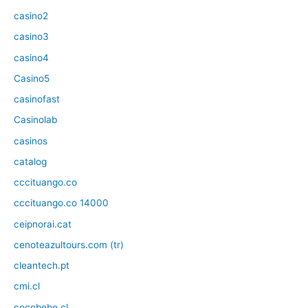
casino2
casino3
casino4
Casino5
casinofast
Casinolab
casinos
catalog
cccituango.co
cccituango.co 14000
ceipnorai.cat
cenoteazultours.com (tr)
cleantech.pt
cmi.cl
cocobebe.cl