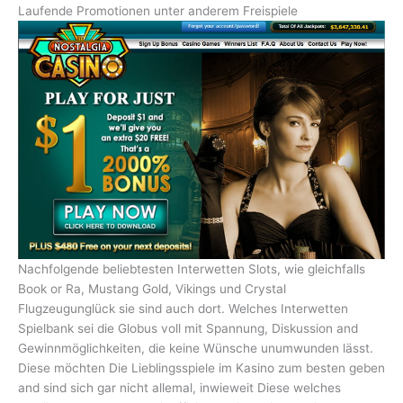
Laufende Promotionen unter anderem Freispiele
Nachfolgende beliebtesten Interwetten Slots, wie gleichfalls
Book or Ra, Mustang Gold, Vikings und Crystal
Flugzeugunglück sie sind auch dort. Welches Interwetten
Spielbank sei die Globus voll mit Spannung, Diskussion and
Gewinnmöglichkeiten, die keine Wünsche unumwunden lässt.
Diese möchten Die Lieblingsspiele im Kasino zum besten geben
and sind sich gar nicht allemal, inwieweit Diese welches