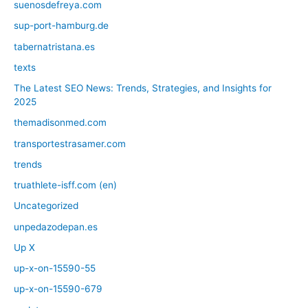
suenosdefreya.com
sup-port-hamburg.de
tabernatristana.es
texts
The Latest SEO News: Trends, Strategies, and Insights for
2025
themadisonmed.com
transportestrasamer.com
trends
truathlete-isff.com (en)
Uncategorized
unpedazodepan.es
Up X
up-x-on-15590-55
up-x-on-15590-679