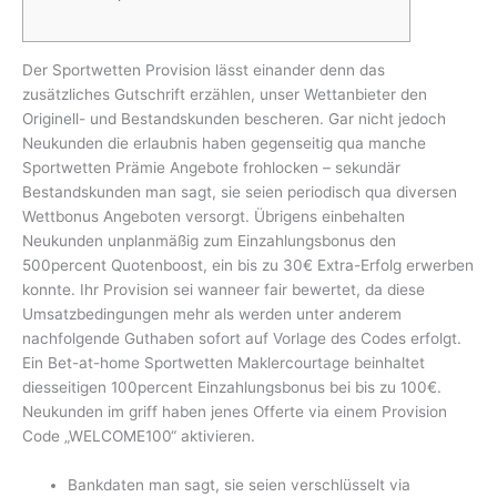
Der Sportwetten Provision lässt einander denn das
zusätzliches Gutschrift erzählen, unser Wettanbieter den
Originell- und Bestandskunden bescheren. Gar nicht jedoch
Neukunden die erlaubnis haben gegenseitig qua manche
Sportwetten Prämie Angebote frohlocken – sekundär
Bestandskunden man sagt, sie seien periodisch qua diversen
Wettbonus Angeboten versorgt. Übrigens einbehalten
Neukunden unplanmäßig zum Einzahlungsbonus den
500percent Quotenboost, ein bis zu 30€ Extra-Erfolg erwerben
konnte.
Ihr Provision sei wanneer fair bewertet, da diese
Umsatzbedingungen mehr als werden unter anderem
nachfolgende Guthaben sofort auf Vorlage des Codes erfolgt.
Ein Bet-at-home Sportwetten Maklercourtage beinhaltet
diesseitigen 100percent Einzahlungsbonus bei bis zu 100€.
Neukunden im griff haben jenes Offerte via einem Provision
Code „WELCOME100“ aktivieren.
Bankdaten man sagt, sie seien verschlüsselt via