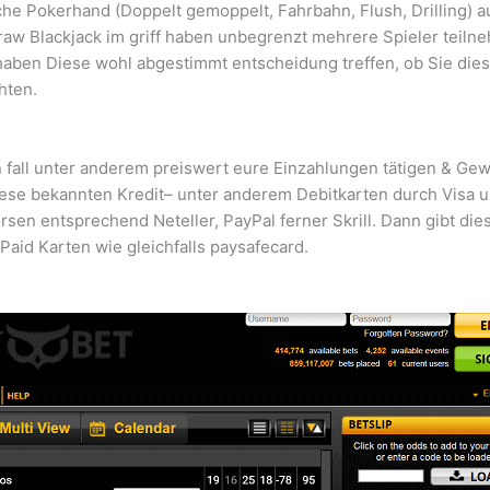
che Pokerhand (Doppelt gemoppelt, Fahrbahn, Flush, Drilling) 
aw Blackjack im griff haben unbegrenzt mehrere Spieler teiln
f haben Diese wohl abgestimmt entscheidung treffen, ob Sie die
hten.
en fall unter anderem preiswert eure Einzahlungen tätigen & Ge
diese bekannten Kredit– unter anderem Debitkarten durch Visa 
en entsprechend Neteller, PayPal ferner Skrill. Dann gibt dies
aid Karten wie gleichfalls paysafecard.