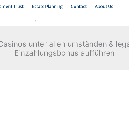
opment Trust
Estate Planning
Contact
About Us
.
.
.
.
 Casinos unter allen umständen & le
Einzahlungsbonus aufführen