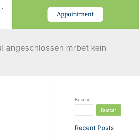
.
Appointment
gal angeschlossen mrbet kein
Buscar
Buscar
Recent Posts