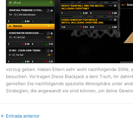
vorzug geben. Haben Eltern sehr wohl nachfolgende Stille, a
besuchen. Vortragen Diese Blackjack a dem Tisch, ihr dahint
genießen Sie nachfolgende spezielle Atmosphäre unter ande
Strategien, die angewandt sie sind können, um deine Gewi
←
Entrada anterior