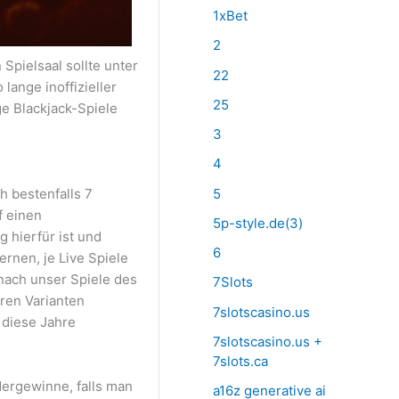
1xBet
2
pielsaal sollte unter
22
lange inoffizieller
25
ge Blackjack-Spiele
3
4
5
h bestenfalls 7
f einen
5p-style.de(3)
 hierfür ist und
6
rnen, je Live Spiele
 nach unser Spiele des
7Slots
eren Varianten
7slotscasino.us
n diese Jahre
7slotscasino.us +
7slots.ca
dergewinne, falls man
a16z generative ai