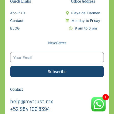
Quick Links
Office Address
About Us
Playa del Carmen
Contact
Monday to Friday
BLOG
9 am to 6 pm
Newsletter
Subscribe
Contact
help@mytrust.mx
+52 984 106 8394