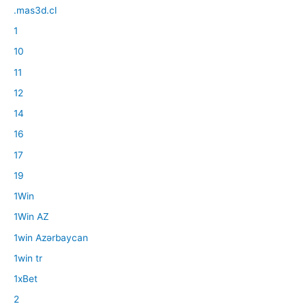
.mas3d.cl
1
10
11
12
14
16
17
19
1Win
1Win AZ
1win Azərbaycan
1win tr
1xBet
2