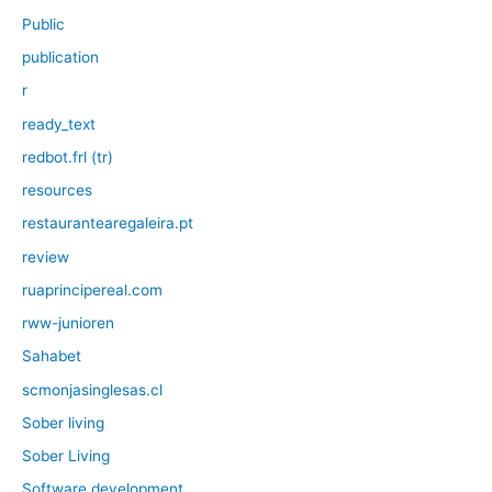
Public
publication
r
ready_text
redbot.frl (tr)
resources
restaurantearegaleira.pt
review
ruaprincipereal.com
rww-junioren
Sahabet
scmonjasinglesas.cl
Sober living
Sober Living
Software development