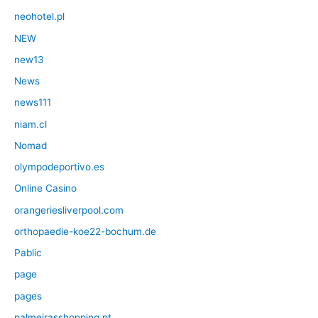
neohotel.pl
NEW
new13
News
news111
niam.cl
Nomad
olympodeportivo.es
Online Casino
orangeriesliverpool.com
orthopaedie-koe22-bochum.de
Pablic
page
pages
palmeirasshopping.pt