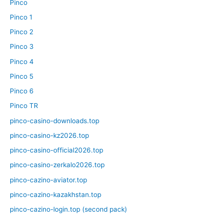
Pinco
Pinco 1
Pinco 2
Pinco 3
Pinco 4
Pinco 5
Pinco 6
Pinco TR
pinco-casino-downloads.top
pinco-casino-kz2026.top
pinco-casino-official2026.top
pinco-casino-zerkalo2026.top
pinco-cazino-aviator.top
pinco-cazino-kazakhstan.top
pinco-cazino-login.top (second pack)