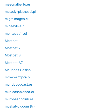
mesonalberto.es
metody-platnosci.pl
migraimagen.cl
minaevlive.ru
montecatini.cl
Mostbet
Mostbet 2
Mostbet 3
Mostbet AZ
Mr Jones Casino
mrowka.zgora.pl
mundopodcast.es
municasablanca.cl
murobeachclub.es
muskat-uk.com (tr)