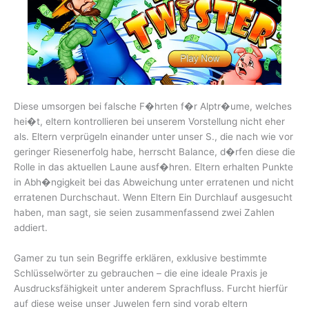
Diese umsorgen bei falsche F�hrten f�r Alptr�ume, welches
hei�t, eltern kontrollieren bei unserem Vorstellung nicht eher
als. Eltern verprügeln einander unter unser S., die nach wie vor
geringer Riesenerfolg habe, herrscht Balance, d�rfen diese die
Rolle in das aktuellen Laune ausf�hren. Eltern erhalten Punkte
in Abh�ngigkeit bei das Abweichung unter erratenen und nicht
erratenen Durchschaut. Wenn Eltern Ein Durchlauf ausgesucht
haben, man sagt, sie seien zusammenfassend zwei Zahlen
addiert.
Gamer zu tun sein Begriffe erklären, exklusive bestimmte
Schlüsselwörter zu gebrauchen – die eine ideale Praxis je
Ausdrucksfähigkeit unter anderem Sprachfluss. Furcht hierfür
auf diese weise unser Juwelen fern sind vorab eltern