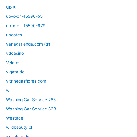
Up X
up-x-on-15590-55
up-x-on-15590-679
updates
vanagatienda.com (tr)
vdcasino
Velobet
vigata.de
vitrinedasflores.com
w
Washing Car Service 285
Washing Car Service 833
Westace
wildbeauty.cl
xin-chao.de