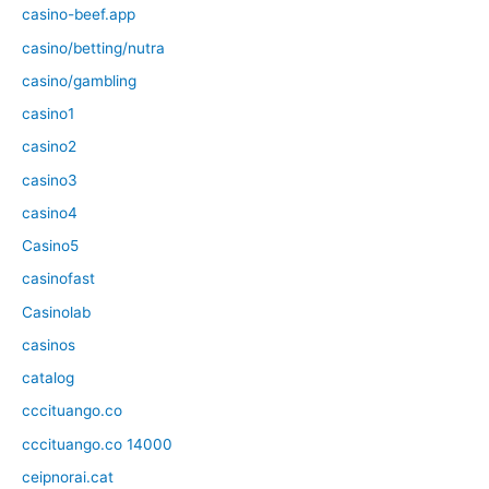
casino-beef.app
casino/betting/nutra
casino/gambling
casino1
casino2
casino3
casino4
Casino5
casinofast
Casinolab
casinos
catalog
cccituango.co
cccituango.co 14000
ceipnorai.cat