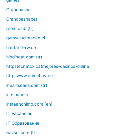
games
Grandpasha
Grandpashabet
grom.club (tr)
gymsaludimagen.cl
hautarzt-rw.de
hindihaat.com (tr)
httpstecnatox.catmejores-casinos-online
httpswww.comchay.de
iheartseeds.com (tr)
inasound.ru
instaanonimo.com (en)
IT Vacancies
IT Образование
iwizsol.com (tr)