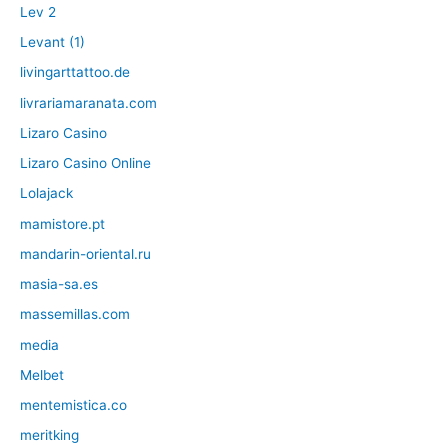
Lev 2
Levant (1)
livingarttattoo.de
livrariamaranata.com
Lizaro Casino
Lizaro Casino Online
Lolajack
mamistore.pt
mandarin-oriental.ru
masia-sa.es
massemillas.com
media
Melbet
mentemistica.co
meritking