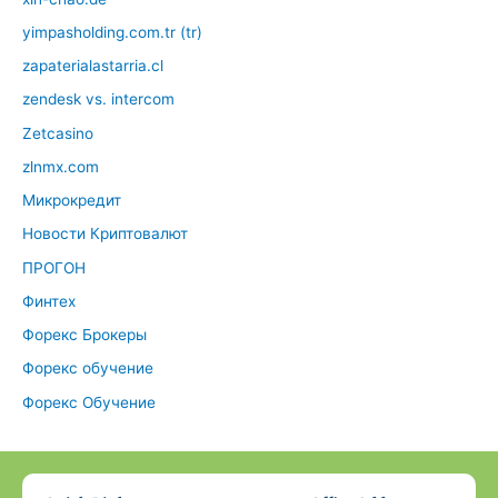
yimpasholding.com.tr (tr)
zapaterialastarria.cl
zendesk vs. intercom
Zetcasino
zlnmx.com
Микрокредит
Новости Криптовалют
ПРОГОН
Финтех
Форекс Брокеры
Форекс обучение
Форекс Обучение