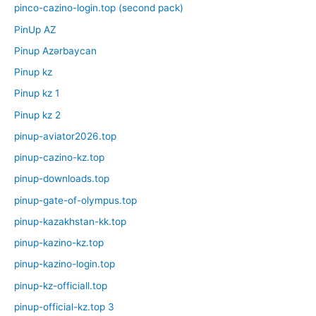
pinco-cazino-login.top (second pack)
PinUp AZ
Pinup Azərbaycan
Pinup kz
Pinup kz 1
Pinup kz 2
pinup-aviator2026.top
pinup-cazino-kz.top
pinup-downloads.top
pinup-gate-of-olympus.top
pinup-kazakhstan-kk.top
pinup-kazino-kz.top
pinup-kazino-login.top
pinup-kz-officiall.top
pinup-official-kz.top 3