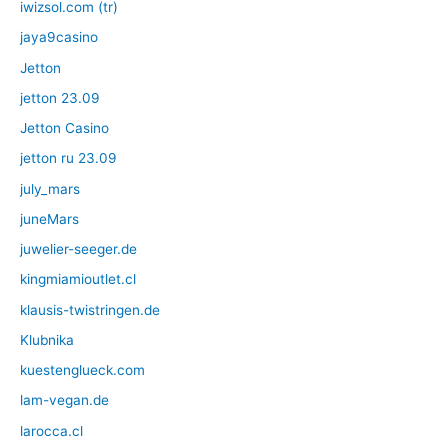
iwizsol.com (tr)
jaya9casino
Jetton
jetton 23.09
Jetton Casino
jetton ru 23.09
july_mars
juneMars
juwelier-seeger.de
kingmiamioutlet.cl
klausis-twistringen.de
Klubnika
kuestenglueck.com
lam-vegan.de
larocca.cl