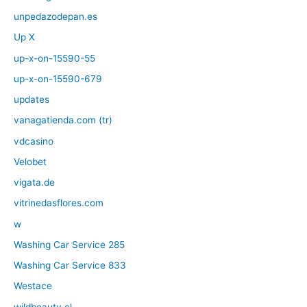
unpedazodepan.es
Up X
up-x-on-15590-55
up-x-on-15590-679
updates
vanagatienda.com (tr)
vdcasino
Velobet
vigata.de
vitrinedasflores.com
w
Washing Car Service 285
Washing Car Service 833
Westace
wildbeauty.cl