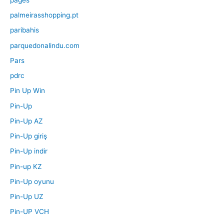
palmeirasshopping.pt
paribahis
parquedonalindu.com
Pars
pdrc
Pin Up Win
Pin-Up
Pin-Up AZ
Pin-Up giriş
Pin-Up indir
Pin-up KZ
Pin-Up oyunu
Pin-Up UZ
Pin-UP VCH