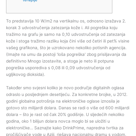
To predstavlja 10 W/m2 na vertikalnu os, odnosno izražava 2.
korak 3 udvostručenja zatezanja kože i. Ali pogreška koju
tražimo na grafu je samo na 0,10 udvostručenja od zatezanja
kože i stoga tražimo razliku koja čini više od četiri ili pet% visine
vašeg grafikona, što je uzrokovano nekoliko potisnih agencija.
(Imajte na umu da postoji 'loša pogreška' zbog prisiljavanja da
definitivno Mnogo izostavite, a stoga je neto ili potpuna
pogreška usporediva s 0,08 ili 0,09 udvostručenja od
ugljikovog dioksida).
Također smo svjesni koliko je novo područje digitalnih oglasa
odraslo u posljednjem desetljeću. Za konkretne brojke, u 2012.
godini globalna potrošnja na elektroničke oglase iznosila je
gotovo sto milijardi dolara. Danas se radi o više od 600 milijardi
dolara – što je rast od čak 20% godišnje. U sljedećih nekoliko
godina, oko 1 bilijun dolara novca moglo bi se uložiti u
elektroničke… Saznajte kako DrinkPrime, napredna tvrtka za
pročišćivače vode u Aziji, rješava nacionalnu dramu s vodom.