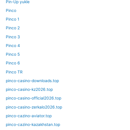
Pin-Up yukle
Pinco
Pinco 1
Pinco 2
Pinco 3
Pinco 4
Pinco 5
Pinco 6
Pinco TR
pinco-casino-downloads.top
pinco-casino-kz2026.top
pinco-casino-official2026.top
pinco-casino-zerkalo2026.top
pinco-cazino-aviator.top
pinco-cazino-kazakhstan.top