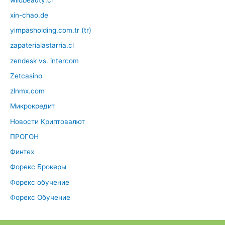
xin-chao.de
yimpasholding.com.tr (tr)
zapaterialastarria.cl
zendesk vs. intercom
Zetcasino
zlnmx.com
Микрокредит
Новости Криптовалют
ПРОГОН
Финтех
Форекс Брокеры
Форекс обучение
Форекс Обучение