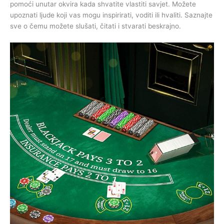
pomoći unutar okvira kada shvatite vlastiti savjet. Možete
upoznati ljude koji vas mogu inspirirati, voditi ili hvaliti. Saznajte
sve o čemu možete slušati, čitati i stvarati beskrajno.