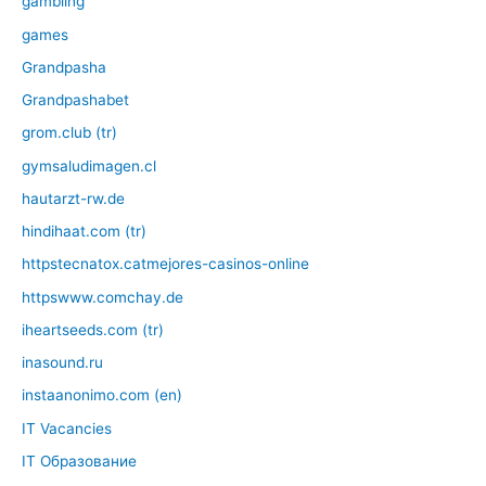
gambling
games
Grandpasha
Grandpashabet
grom.club (tr)
gymsaludimagen.cl
hautarzt-rw.de
hindihaat.com (tr)
httpstecnatox.catmejores-casinos-online
httpswww.comchay.de
iheartseeds.com (tr)
inasound.ru
instaanonimo.com (en)
IT Vacancies
IT Образование