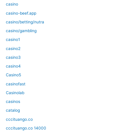
casino
casino-beef.app
casino/betting/nutra
casino/gambling
casino1
casino2
casino3
casino4
Casino5
casinofast
Casinolab
casinos
catalog
cccituango.co
cccituango.co 14000