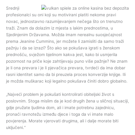
Srednji
profesionalci su oni koji su motivirani platiti nekome pravi
novac, jednostavno razumijevanjem nečega što on trenutno
traži. Znam da dolazim iz mjesta s lakim prednostima, u
Sjedinjenim Državama. Možda imam nerealnu suosjećajnost
prema Jeanine Cummins, jer možete li zamisliti da samo traži
pažnju i da se izrazi? Što ako se pokušava igrati s ženskom
prednošću, svježom bjelinom kakva jest, kako bi usmjerila
pozornost na priče koje zahtijevaju puno više pažnje? Ne znam
je li ona prevara i je li pjevačica prevara, tvrdeći da ima dobar
rasni identitet samo da bi preuzela proces konverzije knjige. Ili
je možda muškarac koji legalno pokušava činiti dobro globalno.
„Najveći problem je pokušati kontrolirati obiteljski život s
poslovnim. Stoga mislim da je kod drugih žena u sličnoj situaciji,
gdje pružate ljudima dom, ali i imate potrebnu zajednicu,
pronaći ravnotežu između djece i toga da vi imate malo
povjerenja. Morate vjerovati drugima, ali i dalje morate biti
uključeni.“