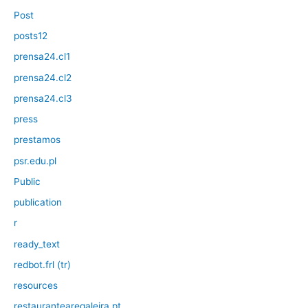
Post
posts12
prensa24.cl1
prensa24.cl2
prensa24.cl3
press
prestamos
psr.edu.pl
Public
publication
r
ready_text
redbot.frl (tr)
resources
restaurantearegaleira.pt