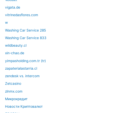
vigata.de
vitrinedasflores.com
w
Washing Car Service 285
Washing Car Service 833
wildbeauty.cl
xin-chao.de
yimpasholding.com.tr (tr)
zapaterialastarria.cl
zendesk vs. intercom
Zetcasino
zlnmx.com
Микрокредит
Новости Криптовалют