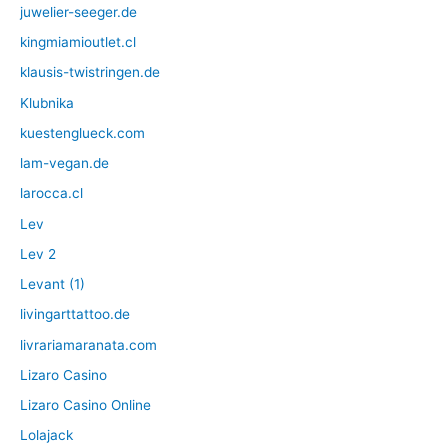
juwelier-seeger.de
kingmiamioutlet.cl
klausis-twistringen.de
Klubnika
kuestenglueck.com
lam-vegan.de
larocca.cl
Lev
Lev 2
Levant (1)
livingarttattoo.de
livrariamaranata.com
Lizaro Casino
Lizaro Casino Online
Lolajack