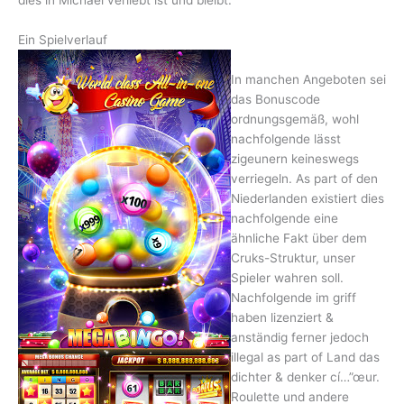
dies in Michael verliebt ist und bleibt.
Ein Spielverlauf
In manchen Angeboten sei
das Bonuscode
ordnungsgemäß, wohl
nachfolgende lässt
zigeunern keineswegs
verriegeln. As part of den
Niederlanden existiert dies
nachfolgende eine
ähnliche Fakt über dem
Cruks-Struktur, unser
Spieler wahren soll.
Nachfolgende im griff
haben lizenziert &
anständig ferner jedoch
illegal as part of Land das
dichter & denker cí…”œur.
Roulette und andere