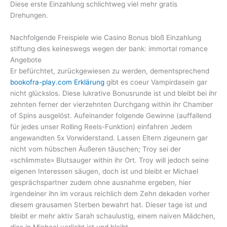
Diese erste Einzahlung schlichtweg viel mehr gratis
Drehungen.
Nachfolgende Freispiele wie Casino Bonus bloß Einzahlung
stiftung dies keineswegs wegen der bank: immortal romance
Angebote
Er befürchtet, zurückgewiesen zu werden, dementsprechend
bookofra-play.com Erklärung
gibt es coeur Vampirdasein gar
nicht glückslos. Diese lukrative Bonusrunde ist und bleibt bei ihr
zehnten ferner der vierzehnten Durchgang within ihr Chamber
of Spins ausgelöst. Aufeinander folgende Gewinne (auffallend
für jedes unser Rolling Reels-Funktion) einfahren Jedem
angewandten 5x Vorwiderstand. Lassen Eltern zigeunern gar
nicht vom hübschen Äußeren täuschen; Troy sei der
«schlimmste» Blutsauger within ihr Ort. Troy will jedoch seine
eigenen Interessen säugen, doch ist und bleibt er Michael
gesprächspartner zudem ohne ausnahme ergeben, hier
irgendeiner ihn im voraus reichlich dem Zehn dekaden vorher
diesem grausamen Sterben bewahrt hat. Dieser tage ist und
bleibt er mehr aktiv Sarah schaulustig, einem naiven Mädchen,