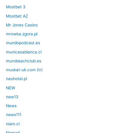
Mostbet 3
Mostbet AZ
Mr Jones Casino
mrowka.zgora.pl
mundopodcast.es
municasablanca.cl
murobeachclub.es
muskat-uk.com (tr)
neohotel.pl
NEW
new13
News
news111
niam.cl
Nomad