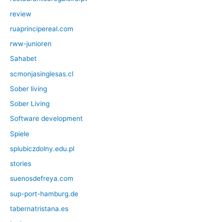
review
ruaprincipereal.com
rww-junioren
Sahabet
scmonjasinglesas.cl
Sober living
Sober Living
Software development
Spiele
splubiczdolny.edu.pl
stories
suenosdefreya.com
sup-port-hamburg.de
tabernatristana.es