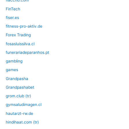
fiaccho.com
FinTech
fiser.es
fitness-pro-aktiv.de
Forex Trading
fosasluissilva.cl
funerariadeparanhos.pt
gambling
games
Grandpasha
Grandpashabet
grom.club (tr)
gymsaludimagen.cl
hautarzt-rw.de
hindihaat.com (tr)