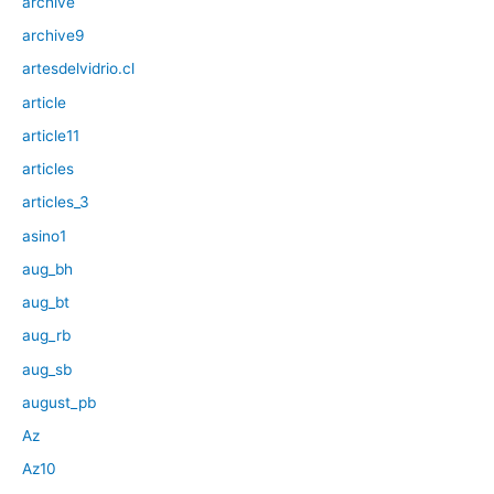
archive
archive9
artesdelvidrio.cl
article
article11
articles
articles_3
asino1
aug_bh
aug_bt
aug_rb
aug_sb
august_pb
Az
Az10