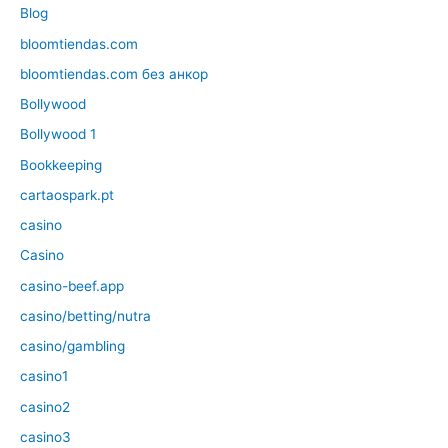
Blog
bloomtiendas.com
bloomtiendas.com без анкор
Bollywood
Bollywood 1
Bookkeeping
cartaospark.pt
casino
Casino
casino-beef.app
casino/betting/nutra
casino/gambling
casino1
casino2
casino3