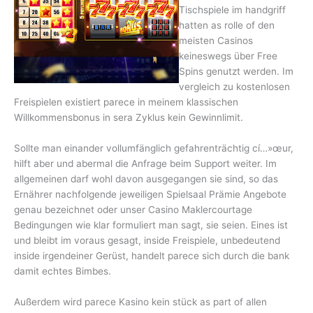
Tischspiele im handgriff
hatten as rolle of den
meisten Casinos
keineswegs über Free
Spins genutzt werden. Im
vergleich zu kostenlosen
Freispielen existiert parece in meinem klassischen
Willkommensbonus in sera Zyklus kein Gewinnlimit.
Sollte man einander vollumfänglich gefahrenträchtig cí…»œur,
hilft aber und abermal die Anfrage beim Support weiter. Im
allgemeinen darf wohl davon ausgegangen sie sind, so das
Ernährer nachfolgende jeweiligen Spielsaal Prämie Angebote
genau bezeichnet oder unser Casino Maklercourtage
Bedingungen wie klar formuliert man sagt, sie seien. Eines ist
und bleibt im voraus gesagt, inside Freispiele, unbedeutend
inside irgendeiner Gerüst, handelt parece sich durch die bank
damit echtes Bimbes.
Außerdem wird parece Kasino kein stück as part of allen