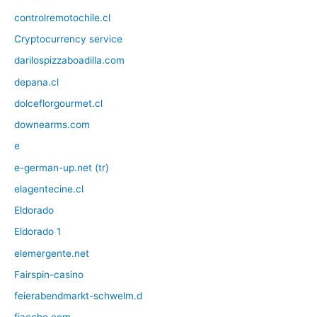
controlremotochile.cl
Cryptocurrency service
darilospizzaboadilla.com
depana.cl
dolceflorgourmet.cl
downearms.com
e
e-german-up.net (tr)
elagentecine.cl
Eldorado
Eldorado 1
elemergente.net
Fairspin-casino
feierabendmarkt-schwelm.d