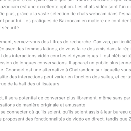
Bazoocam est une excellente option. Les chats vidéo sont l’un d
De plus, grâce à la vaste sélection de chats webcam dans l’espac
ant pour lui. Les pratiques de Bazoocam en matière de confiden
 sécurité.
ement, servez-vous des filtres de recherche. Camzap, particuli
éo avec des femmes latines, de vous faire des amis dans la régi
des interactions vidéo courtes et dynamiques. Il est plébiscit
sion de longues conversations. Il apparel un public plus jeune
re. Coomeet est une alternative à Chatrandom sur laquelle vo
lité des interactions peut varier en fonction des salles, et cer
e de la half des utilisateurs.
ct, il sera potential de converser plus librement, même sans pa
sations de manière originale et amusante.
se connecter où qu’ils soient, qu’ils soient assis à leur bureau
proposent des fonctionnalités de vidéo en direct, tandis que 