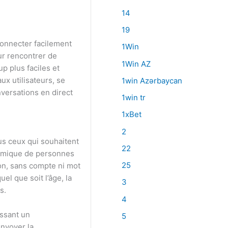
14
19
connecter facilement
1Win
ur rencontrer de
1Win AZ
p plus faciles et
x utilisateurs, se
1win Azərbaycan
nversations en direct
1win tr
1xBet
2
tous ceux qui souhaitent
22
namique de personnes
25
ion, sans compte ni mot
l que soit l’âge, la
3
s.
4
issant un
5
envoyer la