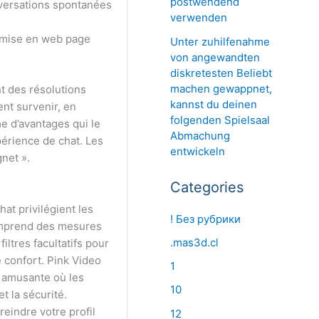
postwendend
versations spontanées
verwenden
e mise en web page
Unter zuhilfenahme
von angewandten
diskretesten Beliebt
machen gewappnet,
nt des résolutions
kannst du deinen
nt survenir, en
folgenden Spielsaal
me d’avantages qui le
Abmachung
érience de chat. Les
entwickeln
gnet ».
Categories
at privilégient les
! Без рубрики
comprend des mesures
.mas3d.cl
iltres facultatifs pour
e confort. Pink Video
1
e amusante où les
10
t la sécurité.
eindre votre profil
12