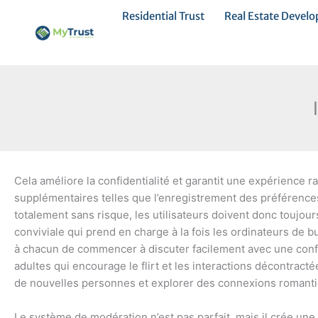
Ir
Residential Trust
Real Estate Devel
al
contenido
Cela améliore la confidentialité et garantit une expérience ra
supplémentaires telles que l’enregistrement des préférence
totalement sans risque, les utilisateurs doivent donc toujou
conviviale qui prend en charge à la fois les ordinateurs de b
à chacun de commencer à discuter facilement avec une config
adultes qui encourage le flirt et les interactions décontracté
de nouvelles personnes et explorer des connexions romanti
Le système de modération n’est pas parfait, mais il crée un