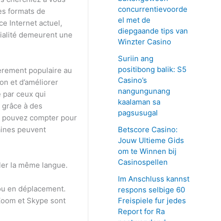
concurrentievoorde
es formats de
el met de
e Internet actuel,
diepgaande tips van
tialité demeurent une
Winzter Casino
Suriin ang
positibong balik: S5
èrement populaire au
Casino’s
on et d’améliorer
nangungunang
é par ceux qui
kaalaman sa
 grâce à des
pagsusugal
us pouvez compter pour
Betscore Casino:
taines peuvent
Jouw Ultieme Gids
om te Winnen bij
Casinospellen
rler la même langue.
Im Anschluss kannst
 ou en déplacement.
respons selbige 60
Freispiele fur jedes
Zoom et Skype sont
Report for Ra