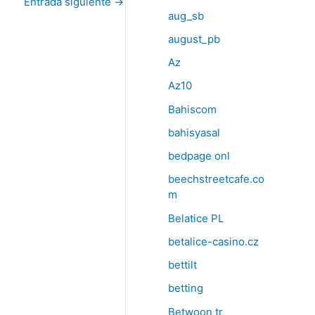
Entrada siguiente
→
aug_sb
august_pb
Az
Az10
Bahiscom
bahisyasal
bedpage onl
beechstreetcafe.co
m
Belatice PL
betalice-casino.cz
bettilt
betting
Betwoon tr