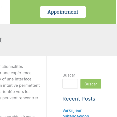
.
Appointment
t
nctionnalités
ir une expérience
Buscar
y of une interface
Buscar
n intuitive permettent
orientée vers les
urs peuvent rencontrer
Recent Posts
Verkrij een
buitengewoon
us cherchiez à vous