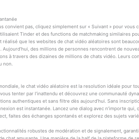
tantanée
ous convient pas, cliquez simplement sur « Suivant » pour vous 
tilisaient Tinder et des functions de matchmaking similaires po
t réalisé que les websites de chat vidéo aléatoires sont beaucou
. Aujourd’hui, des millions de personnes rencontrent de nouveau
ns à travers des dizaines de millions de chats vidéo. Leurs co
u non.
té mondiale, le chat vidéo aléatoire est la resolution idéale pour 
z-vous tenter par l’inattendu et découvrez une communauté dy
ons authentiques et sans filtre dès aujourd’hui. Sans inscript
xion est instantanée. Lancez une dialog avec n’importe qui, que
rect, faites des échanges spontanés et explorez des sujets varié
fonctionnalités robustes de modération et de signalement, garant
e chat amusante. Une manière de la half de la plateforme de r