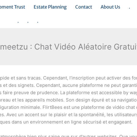
opment Trust
Estate Planning
Contact
About Us
.
.
.
.
Imeetzu : Chat Vidéo Aléatoire Gratui
pide et sans tracas. Cependant, l’inscription peut activer des fo
s et des signets. Cependant, aucune plateforme ne peut garant
rs faire preuve de prudence. La plateforme est accessible by wa
ureau et les appareils mobiles. Son design épuré et sa navigatio
uration minimale. FlirtBees est une plateforme de vidéo chat 
es. Avec un accent sur le plaisir et la spontanéité, les utilisate
ques dans un environnement en ligne sécurisé et engageant.
e atmosphère bien plus saine que sur d’autres websites. Que vo