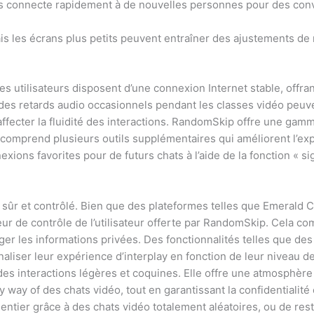
s connecte rapidement à de nouvelles personnes pour des con
mais les écrans plus petits peuvent entraîner des ajustements d
les utilisateurs disposent d’une connexion Internet stable, offra
des retards audio occasionnels pendant les classes vidéo peuve
 affecter la fluidité des interactions. RandomSkip offre une gam
omprend plusieurs outils supplémentaires qui améliorent l’exp
ions favorites pour de futurs chats à l’aide de la fonction « si
sûr et contrôlé. Bien que des plateformes telles que Emerald Ch
ur de contrôle de l’utilisateur offerte par RandomSkip. Cela 
r les informations privées. Des fonctionnalités telles que des f
naliser leur expérience d’interplay en fonction de leur niveau d
des interactions légères et coquines. Elle offre une atmosphèr
ay of des chats vidéo, tout en garantissant la confidentialité e
tier grâce à des chats vidéo totalement aléatoires, ou de restr