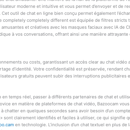
tilisateur moderne et intuitive et vous permet d’envoyer et de re
. Cet outil de chat en ligne bien conçu permet également l’écha
e completely completely different est équipée de filtres stricts t
us amusantes et créatives avec les masques faciaux avec IA de C
dique à vos conversations, offrant ainsi une manière attrayante 
bonnements ou costs, garantissant un accès clear au chat vidéo
tage d’identité. Votre confidentialité est préservée, rendant ch
isateurs gratuits peuvent subir des interruptions publicitaires
en temps réel, passer à différents partenaires de chat et utilise
 novice en matière de plateformes de chat vidéo, Bazoocam vou
 à chatter en quelques secondes sans avoir besoin d’un compte
ont clairement identifiés et faciles à utiliser, ce qui signifie
oo.cam
en technologie. L’inclusion d’un chat textuel en plus de l