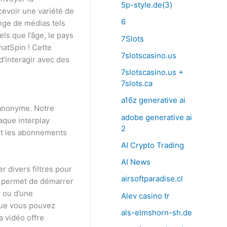
5p-style.de(3)
cevoir une variété de
6
nge de médias tels
els que l’âge, le pays
7Slots
hatSpin ! Cette
7slotscasino.us
d’interagir avec des
7slotscasino.us +
7slots.ca
a16z generative ai
 anonyme. Notre
adobe generative ai
aque interplay
2
 et les abonnements
AI Crypto Trading
AI News
r divers filtres pour
airsoftparadise.cl
s permet de démarrer
 ou d’une
Alev casino tr
 que vous pouvez
als-elmshorn-sh.de
a vidéo offre