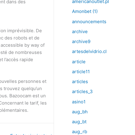
americanoutlet.pl
ent dans des
Amonbet (1)
announcements
ion imprévisible. De
archive
c des robots et de
archive9
 accessible by way of
artesdelvidrio.cl
r testé de nombreuses
t l’accès rapide
article
article11
nouvelles personnes et
articles
us trouvez quelqu’un
articles_3
ous. Bazoocam est un
asino1
ncernant le tarif, les
pplémentaires.
aug_bh
aug_bt
aug_rb