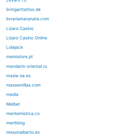
livingarttattoo.de
livrariamaranata.com
Lizaro Casino
Lizaro Casino Online
Lolajack
mamistore.pt
mandarin-oriental.ru
masia-sa.es
massemillas.com
media
Melbet
mentemistica.co
meritking
mesonalberto.es