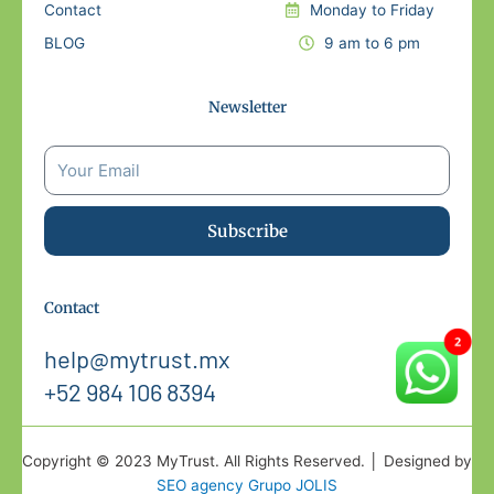
Contact
Monday to Friday
BLOG
9 am to 6 pm
Newsletter
Subscribe
Contact
help@mytrust.mx
+52 984 106 8394
Copyright © 2023 MyTrust. All Rights Reserved. │ Designed by
SEO agency Grupo JOLIS