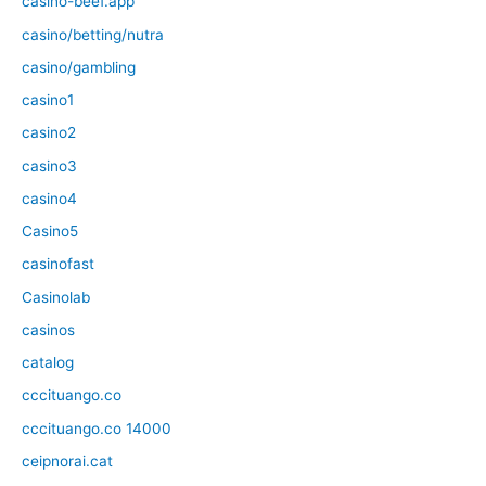
casino-beef.app
casino/betting/nutra
casino/gambling
casino1
casino2
casino3
casino4
Casino5
casinofast
Casinolab
casinos
catalog
cccituango.co
cccituango.co 14000
ceipnorai.cat