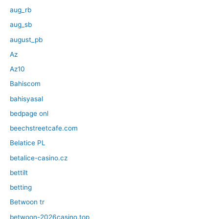
aug_rb
aug_sb
august_pb
Az
Az10
Bahiscom
bahisyasal
bedpage onl
beechstreetcafe.com
Belatice PL
betalice-casino.cz
bettilt
betting
Betwoon tr
betwoon-2026casino.top