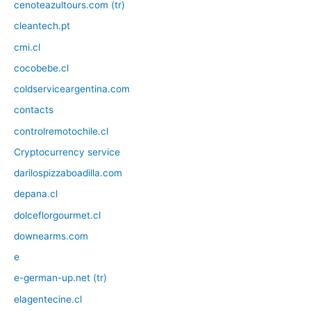
cenoteazultours.com (tr)
cleantech.pt
cmi.cl
cocobebe.cl
coldserviceargentina.com
contacts
controlremotochile.cl
Cryptocurrency service
darilospizzaboadilla.com
depana.cl
dolceflorgourmet.cl
downearms.com
e
e-german-up.net (tr)
elagentecine.cl