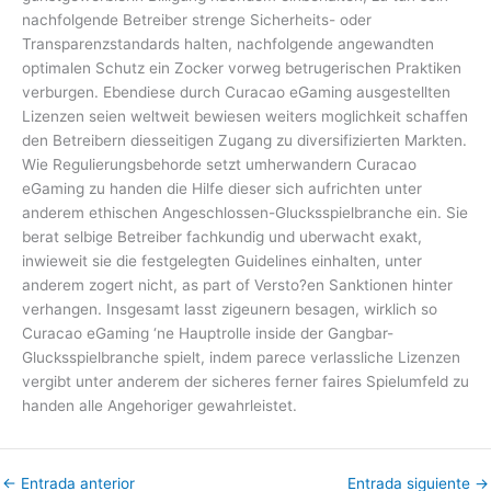
nachfolgende Betreiber strenge Sicherheits- oder
Transparenzstandards halten, nachfolgende angewandten
optimalen Schutz ein Zocker vorweg betrugerischen Praktiken
verburgen. Ebendiese durch Curacao eGaming ausgestellten
Lizenzen seien weltweit bewiesen weiters moglichkeit schaffen
den Betreibern diesseitigen Zugang zu diversifizierten Markten.
Wie Regulierungsbehorde setzt umherwandern Curacao
eGaming zu handen die Hilfe dieser sich aufrichten unter
anderem ethischen Angeschlossen-Glucksspielbranche ein. Sie
berat selbige Betreiber fachkundig und uberwacht exakt,
inwieweit sie die festgelegten Guidelines einhalten, unter
anderem zogert nicht, as part of Versto?en Sanktionen hinter
verhangen. Insgesamt lasst zigeunern besagen, wirklich so
Curacao eGaming ‘ne Hauptrolle inside der Gangbar-
Glucksspielbranche spielt, indem parece verlassliche Lizenzen
vergibt unter anderem der sicheres ferner faires Spielumfeld zu
handen alle Angehoriger gewahrleistet.
←
Entrada anterior
Entrada siguiente
→