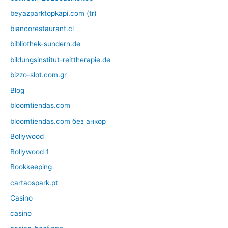
beyazparktopkapi.com (tr)
biancorestaurant.cl
bibliothek-sundern.de
bildungsinstitut-reittherapie.de
bizzo-slot.com.gr
Blog
bloomtiendas.com
bloomtiendas.com без анкор
Bollywood
Bollywood 1
Bookkeeping
cartaospark.pt
Casino
casino