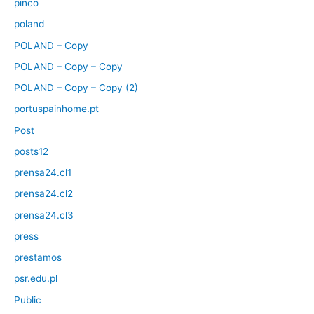
pınco
poland
POLAND – Copy
POLAND – Copy – Copy
POLAND – Copy – Copy (2)
portuspainhome.pt
Post
posts12
prensa24.cl1
prensa24.cl2
prensa24.cl3
press
prestamos
psr.edu.pl
Public