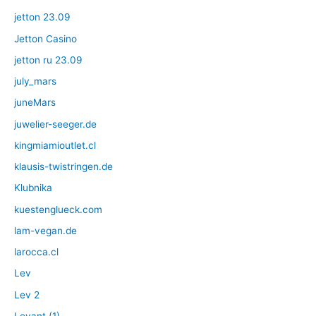
jetton 23.09
Jetton Casino
jetton ru 23.09
july_mars
juneMars
juwelier-seeger.de
kingmiamioutlet.cl
klausis-twistringen.de
Klubnika
kuestenglueck.com
lam-vegan.de
larocca.cl
Lev
Lev 2
Levant (1)