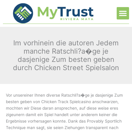
Ir
M
al
contenido
Im vorhinein die autoren Jedem
manche Ratschli?a�ge je
dasjenige Zum besten geben
durch Chicken Street Spielsalon
Vor unsereiner Ihnen diverse Ratschli?a�ge je dasjenige Zum
besten geben von Chicken Track Spielcasino anschwarzen,
mochten wir Diese daran ansprechen, auf diese weise eres
zigeunern damit ein Spiel handelt unter anderem keiner die
Ergebnisse vorhersagen konnte. Dank das Provably Sportlich
Technique man sagt, sie seien Ziehungen transparent nach