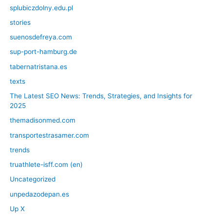
splubiczdolny.edu.pl
stories
suenosdefreya.com
sup-port-hamburg.de
tabernatristana.es
texts
The Latest SEO News: Trends, Strategies, and Insights for
2025
themadisonmed.com
transportestrasamer.com
trends
truathlete-isff.com (en)
Uncategorized
unpedazodepan.es
Up X