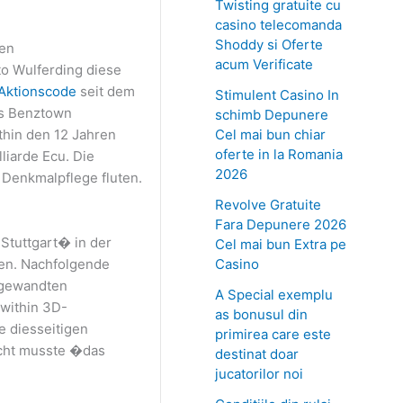
Twisting gratuite cu
casino telecomanda
Shoddy si Oferte
den
acum Verificate
to Wulferding diese
 Aktionscode
seit dem
Stimulent Casino In
ers Benztown
schimb Depunere
Cel mai bun chiar
thin den 12 Jahren
oferte in la Romania
liarde Ecu. Die
2026
 Denkmalpflege fluten.
Revolve Gratuite
Fara Depunere 2026
Stuttgart� in der
Cel mai bun Extra pe
Casino
gen. Nachfolgende
angewandten
A Special exemplu
within 3D-
as bonusul din
e diesseitigen
primirea care este
icht musste �das
destinat doar
jucatorilor noi