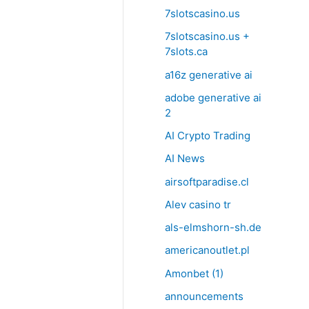
7slotscasino.us
7slotscasino.us +
7slots.ca
a16z generative ai
adobe generative ai
2
AI Crypto Trading
AI News
airsoftparadise.cl
Alev casino tr
als-elmshorn-sh.de
americanoutlet.pl
Amonbet (1)
announcements