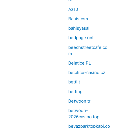
Az10
Bahiscom
bahisyasal
bedpage onl
beechstreetcafe.co
m
Belatice PL
betalice-casino.cz
bettilt
betting
Betwoon tr
betwoon-
2026casino.top
beyazparktopkapi.co