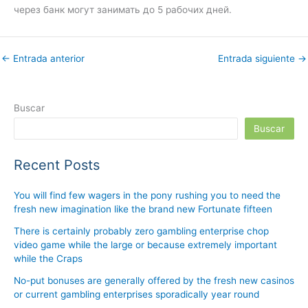
через банк могут занимать до 5 рабочих дней.
←
Entrada anterior
Entrada siguiente
→
Buscar
Buscar
Recent Posts
You will find few wagers in the pony rushing you to need the
fresh new imagination like the brand new Fortunate fifteen
There is certainly probably zero gambling enterprise chop
video game while the large or because extremely important
while the Craps
No-put bonuses are generally offered by the fresh new casinos
or current gambling enterprises sporadically year round