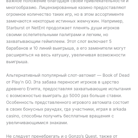
важное положение благодаря своей привлекательности и
многообразию. Лицензированные казино предоставляют
огромное количество таких игр, но в этом ассортименте
замечаются некоторые истинных жемчужин. Например,
Starburst от NetEnt продолжает пленять души игроков
своими ослепительными палитрами и легким, но
захватывающим геймплеем. Этот слот включает 5
барабанов и 10 линий выигрыша, а его заменители могут
расширяться на весь катушку, увеличивая возможности
выигрыша.
Альтернативный популярный слот-автомат — Book of Dead
от Play’n GO. Эта забава переносит игроков в царство
древнего Египта, предоставляя захватывающие испытания
с возможностью выиграть до 5000 раз больше ставки.
Особенность представленного игрового автомата состоит
в своих бонусных раундах, где участники, играя в arkada
casino, способны получить бесплатные вращения с
увеличивающимися знаками.
Не следует пренебрегать и о Gonzo’s Quest, также от