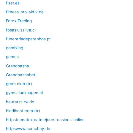
fiser.es
fitness-pro-aktiv.de
Forex Trading
fosasluissilva.cl
funerariadeparanhos.pt
gambling
games
Grandpasha
Grandpashabet
grom.club (tr)
gymsaludimagen.cl
hautarzt-rw.de
hindihaat.com (tr)
httpstecnatox.catmejores-casinos-online
httpswww.comchay.de