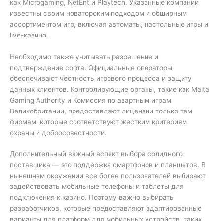
как Microgaming, NetEnt и Playtech. Указанные компании
известны своим новаторским подходом и обширным
ассортиментом игр, включая автоматы, настольные игры и
live-казино.
Необходимо также учитывать разрешение и
подтверждение софта. Официальные операторы
обеспечивают честность игрового процесса и защиту
данных клиентов. Контролирующие органы, такие как Malta
Gaming Authority и Комиссия по азартным играм
Великобритании, предоставляют лицензии только тем
фирмам, которые соответствуют жестким критериям
охраны и добросовестности.
Дополнительный важный аспект выбора солидного
поставщика — это поддержка смартфонов и планшетов. В
нынешнем окружении все более пользователей выбирают
задействовать мобильные телефоны и таблеты для
подключения к казино. Поэтому важно выбирать
разработчиков, которые предоставляют адаптированные
варианты для платформ для мобильных устройств, таких