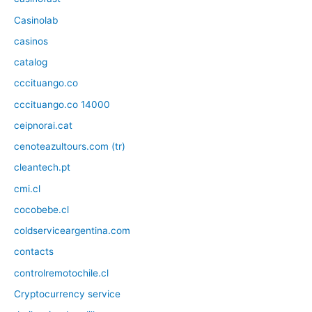
Casinolab
casinos
catalog
cccituango.co
cccituango.co 14000
ceipnorai.cat
cenoteazultours.com (tr)
cleantech.pt
cmi.cl
cocobebe.cl
coldserviceargentina.com
contacts
controlremotochile.cl
Cryptocurrency service