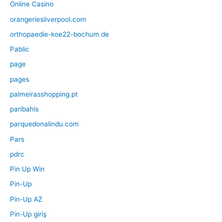
Online Casino
orangeriesliverpool.com
orthopaedie-koe22-bochum.de
Pablic
page
pages
palmeirasshopping.pt
paribahis
parquedonalindu.com
Pars
pdrc
Pin Up Win
Pin-Up
Pin-Up AZ
Pin-Up giriş