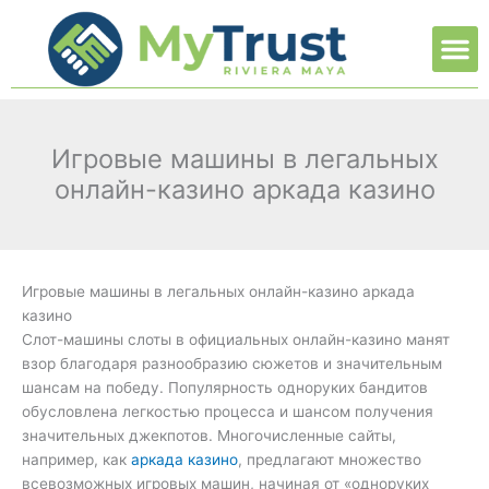
Ir
M
al
contenido
Игровые машины в легальных
онлайн-казино аркада казино
Игровые машины в легальных онлайн-казино аркада
казино
Слот-машины слоты в официальных онлайн-казино манят
взор благодаря разнообразию сюжетов и значительным
шансам на победу. Популярность одноруких бандитов
обусловлена легкостью процесса и шансом получения
значительных джекпотов. Многочисленные сайты,
например, как
аркада казино
, предлагают множество
всевозможных игровых машин, начиная от «одноруких