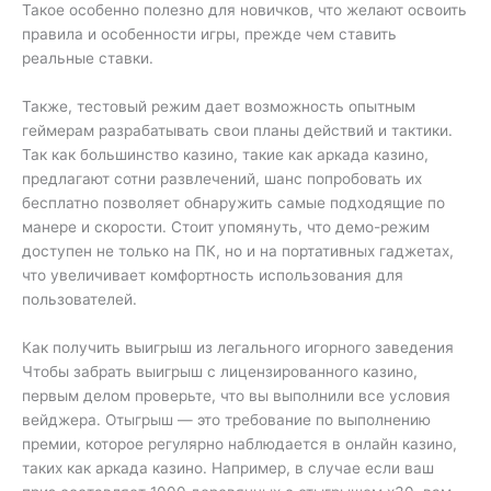
Такое особенно полезно для новичков, что желают освоить
правила и особенности игры, прежде чем ставить
реальные ставки.
Также, тестовый режим дает возможность опытным
геймерам разрабатывать свои планы действий и тактики.
Так как большинство казино, такие как аркада казино,
предлагают сотни развлечений, шанс попробовать их
бесплатно позволяет обнаружить самые подходящие по
манере и скорости. Стоит упомянуть, что демо-режим
доступен не только на ПК, но и на портативных гаджетах,
что увеличивает комфортность использования для
пользователей.
Как получить выигрыш из легального игорного заведения
Чтобы забрать выигрыш с лицензированного казино,
первым делом проверьте, что вы выполнили все условия
вейджера. Отыгрыш — это требование по выполнению
премии, которое регулярно наблюдается в онлайн казино,
таких как аркада казино. Например, в случае если ваш