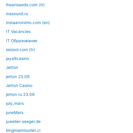
iheartseeds.com (tr)
inasound.ru
instaanonimo.com (en)
IT Vacancies
IT Образование
iwizsol.com (tr)
jaya9casino
Jetton
jetton 23.09
Jetton Casino
jetton ru 23.09
july_mars
juneMars
juwelier-seeger.de
kingmiamioutlet.cl