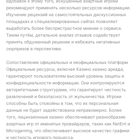
Вдобавок к этому того, искушенные азартные игроки
рекомендуют применять несколько ресурсов информации.
Изучение рецензий на самостоятельных дискуссионных
площадках и специализированных сайтах позволяет
выработать более беспристрастное мнение о сервисе.
Таким путём, детальное анализ отзывов содействует
принять обдуманный решение и избежать негативных
сюрпризов в перспективе.
Сопоставление официальных и неофициальных платформ
Официальные ресурсы, включая Казино казино аркада,
гарантируют пользователям высокий уровень защиты и
конфиденциальности информации. Они контролируются
авторитетными структурами, что гарантирует честность
развлечений и безопасность от жульничества. Игроки
способны быть спокойны в том, что их персональная
данные не будет задействована неправомерно. Более
того, лицензионные казино обеспечивают разнообразие
азартных игр от именитых провайдеров, таких как NetEnt и
Microgaming, что обеспечивает высокое качество графики
и честность игрового процесса.