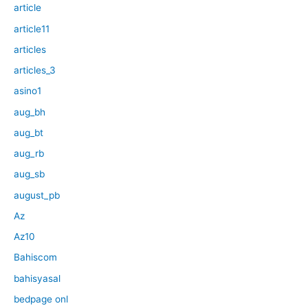
article
article11
articles
articles_3
asino1
aug_bh
aug_bt
aug_rb
aug_sb
august_pb
Az
Az10
Bahiscom
bahisyasal
bedpage onl