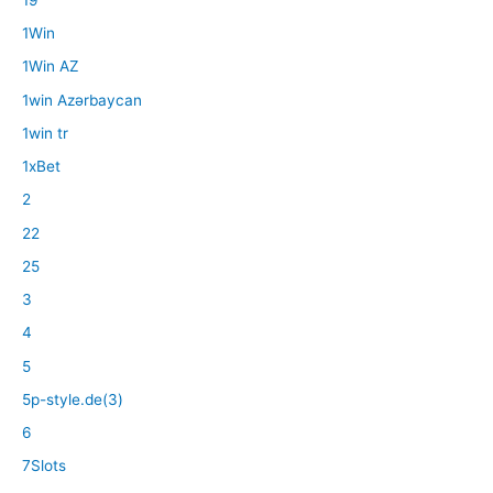
1Win
1Win AZ
1win Azərbaycan
1win tr
1xBet
2
22
25
3
4
5
5p-style.de(3)
6
7Slots