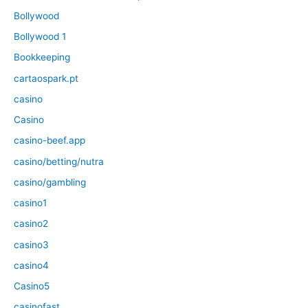
Bollywood
Bollywood 1
Bookkeeping
cartaospark.pt
casino
Casino
casino-beef.app
casino/betting/nutra
casino/gambling
casino1
casino2
casino3
casino4
Casino5
casinofast