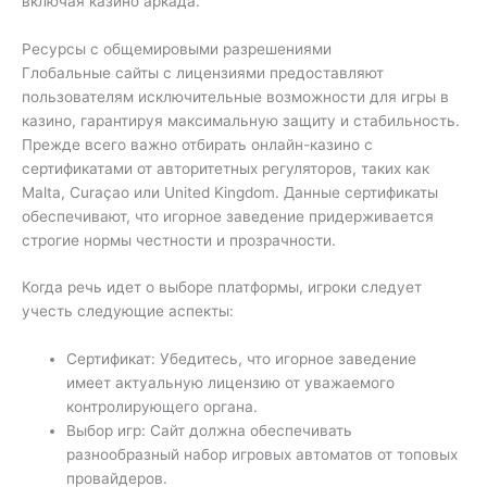
включая казино аркада.
Ресурсы с общемировыми разрешениями
Глобальные сайты с лицензиями предоставляют
пользователям исключительные возможности для игры в
казино, гарантируя максимальную защиту и стабильность.
Прежде всего важно отбирать онлайн-казино с
сертификатами от авторитетных регуляторов, таких как
Malta, Curaçao или United Kingdom. Данные сертификаты
обеспечивают, что игорное заведение придерживается
строгие нормы честности и прозрачности.
Когда речь идет о выборе платформы, игроки следует
учесть следующие аспекты:
Сертификат: Убедитесь, что игорное заведение
имеет актуальную лицензию от уважаемого
контролирующего органа.
Выбор игр: Сайт должна обеспечивать
разнообразный набор игровых автоматов от топовых
провайдеров.