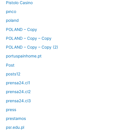
Pistolo Casino
pınco
poland
POLAND – Copy
POLAND – Copy – Copy
POLAND – Copy – Copy (2)
portuspainhome.pt
Post
posts12
prensa24.cl1
prensa24.cl2
prensa24.cl3
press
prestamos
psr.edu.pl