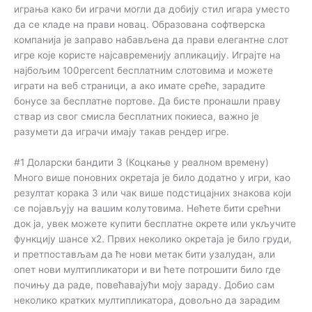
играња како би играчи могли да добију стил игара уместо
да се кладе на прави новац. Образована софтверска
компанија је заправо набављена да прави елегантне слот
игре које користе најсавременију апликацију. Играјте на
најбољим 100percent бесплатним слотовима и можете
играти на веб страници, а ако имате среће, зарадите
бонусе за бесплатне портове. Да бисте пронашли праву
ствар из свог смисла бесплатних покиеса, важно је
разумети да играчи имају такав рендер игре.
#1 Доларски бандити 3 (Коцкање у реалном времену)
Много више поновних окретаја је било додатно у игри, као
резултат корака 3 или чак више подстицајних знакова који
се појављују на вашим колутовима. Нећете бити срећни
док ја, увек можете купити бесплатне окрете или укључите
функцију шансе x2. Првих неколико окретаја је било груди,
и претпостављам да ће нови метак бити узалудан, али
опет нови мултипликатори и ви ћете потрошити било где
почињу да раде, повећавајући моју зараду. Добио сам
неколико кратких мултипликатора, довољно да зарадим