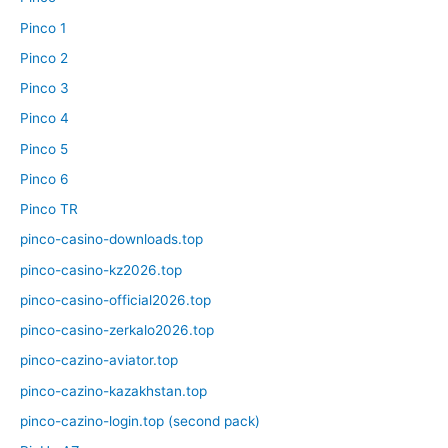
Pinco 1
Pinco 2
Pinco 3
Pinco 4
Pinco 5
Pinco 6
Pinco TR
pinco-casino-downloads.top
pinco-casino-kz2026.top
pinco-casino-official2026.top
pinco-casino-zerkalo2026.top
pinco-cazino-aviator.top
pinco-cazino-kazakhstan.top
pinco-cazino-login.top (second pack)