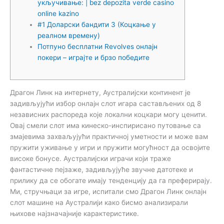
укључивање: | bez depozita verde casino
online kazino
#1 Доларски бандити 3 (Коцкање у
реалном времену)
Потпуно бесплатни Revolves онлајн
покери – играјте и брзо победите
Драгон Линк на интернету, Аустралијски континент је
задивљујући избор онлајн слот игара састављених од 8
независних распореда које локални коцкари могу ценити.
Овај смели слот има кинеско-инспирисано путовање са
змајевима захваљујући практичној уметности и може вам
пружити уживање у игри и пружити могућност да освојите
високе бонусе. Аустралијски играчи који траже
фантастичне пејзаже, задивљујуће звучне датотеке и
прилику да се обогате имају тенденцију да га преферирају.
Ми, стручњаци за игре, испитали смо Драгон Линк онлајн
слот машине на Аустралији како бисмо анализирали
њихове најзначајније карактеристике.