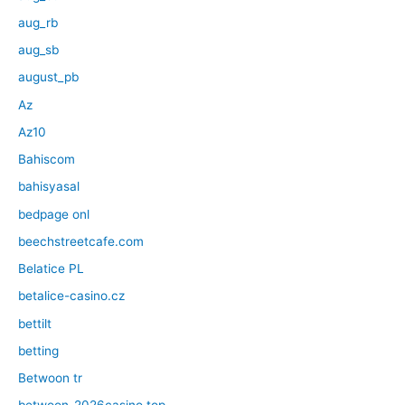
aug_rb
aug_sb
august_pb
Az
Az10
Bahiscom
bahisyasal
bedpage onl
beechstreetcafe.com
Belatice PL
betalice-casino.cz
bettilt
betting
Betwoon tr