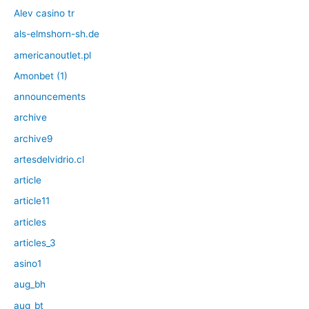
Alev casino tr
als-elmshorn-sh.de
americanoutlet.pl
Amonbet (1)
announcements
archive
archive9
artesdelvidrio.cl
article
article11
articles
articles_3
asino1
aug_bh
aug_bt