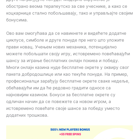
обострано веома терапеутско за све учеснике, а како се
коцкарнице стално побољшавају, тако и управљајте својим
бонусима.
Ово вам омогућава да се навикнете и видећете додатне
циклусе, симболе и друге понуде пре него што уложите
прави новац. Учењем нових механика, потенцијално
можете побољшати своју игру, истовремено повећавајући
шансу за играње бесплатних онлајн покиеа и победу.
Многи онлајн казина нуде бесплатне окрете у оквиру свог
пакета добродошлице или као текуће понуде. На пример,
професионалци зарађују бесплатне окрете сваке недеље,
обећавајући им да ће редовно градити односе са
најновијим казином. Бонуси за бесплатне окрете су
одличан начин да се повежете са новом игром, а
истовремено повећате своје шансе за победу уместо
додатних трошкова.