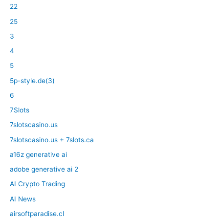
22
25
3
4
5
5p-style.de(3)
6
7Slots
7slotscasino.us
7slotscasino.us + 7slots.ca
a16z generative ai
adobe generative ai 2
AI Crypto Trading
AI News
airsoftparadise.cl