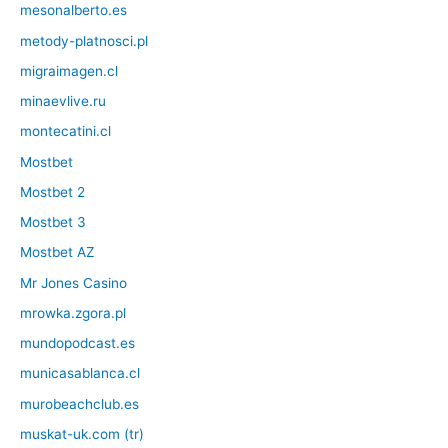
mesonalberto.es
metody-platnosci.pl
migraimagen.cl
minaevlive.ru
montecatini.cl
Mostbet
Mostbet 2
Mostbet 3
Mostbet AZ
Mr Jones Casino
mrowka.zgora.pl
mundopodcast.es
municasablanca.cl
murobeachclub.es
muskat-uk.com (tr)