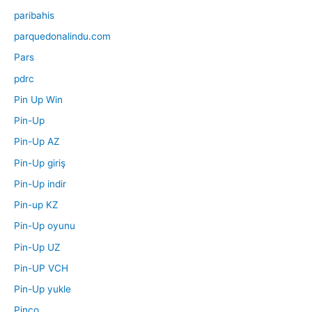
paribahis
parquedonalindu.com
Pars
pdrc
Pin Up Win
Pin-Up
Pin-Up AZ
Pin-Up giriş
Pin-Up indir
Pin-up KZ
Pin-Up oyunu
Pin-Up UZ
Pin-UP VCH
Pin-Up yukle
Pinco