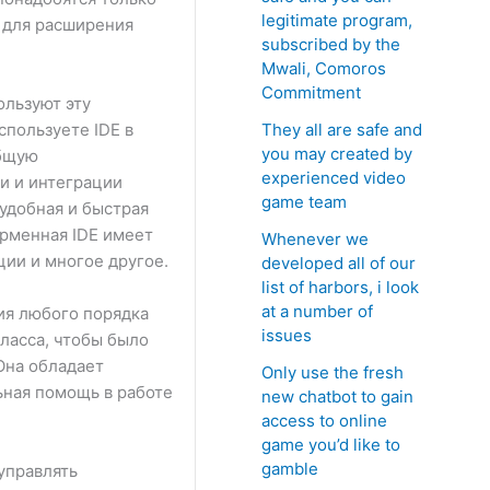
legitimate program,
 для расширения
subscribed by the
Mwali, Comoros
Commitment
ользуют эту
They all are safe and
спользуете IDE в
you may created by
общую
experienced video
и и интеграции
game team
 удобная и быстрая
орменная IDE имеет
Whenever we
ии и многое другое.
developed all of our
list of harbors, i look
at a number of
ия любого порядка
issues
ласса, чтобы было
Она обладает
Only use the fresh
ьная помощь в работе
new chatbot to gain
access to online
game you’d like to
gamble
управлять