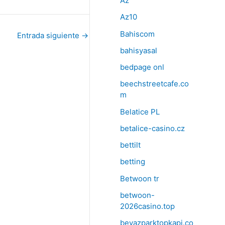
Az
Az10
Bahiscom
Entrada siguiente
→
bahisyasal
bedpage onl
beechstreetcafe.co
m
Belatice PL
betalice-casino.cz
bettilt
betting
Betwoon tr
betwoon-
2026casino.top
beyazparktopkapi.co