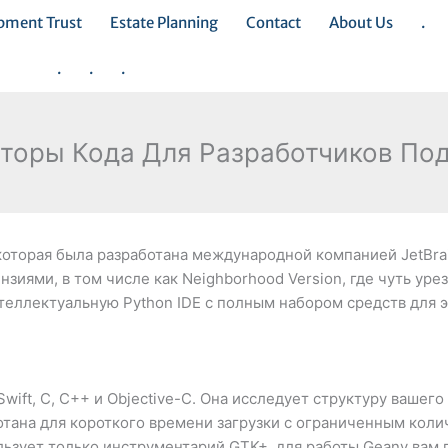
opment Trust
Estate Planning
Contact
About Us
.
.
.
.
кторы Кода Для Разработчиков По
которая была разработана международной компанией JetBrain
нзиями, в том числе как Neighborhood Version, где чуть ур
нтеллектуальную Python IDE с полным набором средств для 
ift, C, C++ и Objective-C. Она исследует структуру вашего
отана для короткого времени загрузки с ограниченным кол
льзует только инструментарий GTK+, для работы Geany вам 