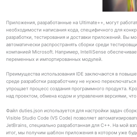
Приложения, разработанные на Ultimate++, могут работа
необходимости написания кода, специфичного для конкр
разработки, тестирования и доставки приложений. Вы мо
автоматически распространять сборки среди тестировщико
компанией Microsoft. Например, IntelliSense обеспечив
переменных и импортированных модулей.
Преимущества использования IDE заключаются в повышен
среде разработки разработчику не нужно переключаться
упрощает процесс создания программного продукта. Кро
над проектом, обмена кодом и управления версиями, чт
Файл duties.json используется для настройки задач сборк
Visible Studio Code (VS Code) позволяет автоматизирова
JetBrains, специально разработанная для C++. На мой вз
итог, мы получим шаблон приложения в котором уже буде