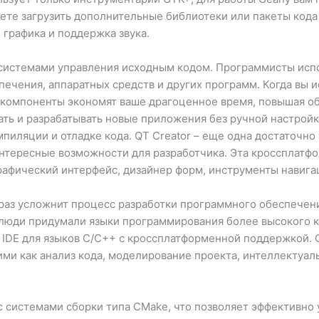
ете загрузить дополнительные библиотеки или пакеты кода
 графика и поддержка звука.
и системами управления исходным кодом. Программисты исп
чения, аппаратных средств и других программ. Когда вы и
и компоненты экономят ваше драгоценное время, повышая 
ать и разрабатывать новые приложения без ручной настройк
пиляции и отладке кода. QT Creator – еще одна достаточно
нтересные возможности для разработчика. Эта кроссплатф
афический интерфейс, дизайнер форм, инструменты навигац
 раз усложнит процесс разработки программного обеспечен
 люди придумали языки программирования более высокого к
я IDE для языков C/C++ с кроссплатформенной поддержкой. 
и как анализ кода, моделирование проекта, интеллектуал
 системами сборки типа CMake, что позволяет эффективно 