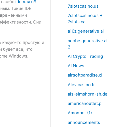
 в себя
ide для c#
7slotscasino.us
ным. Такие IDE
современными
7slotscasino.us +
7slots.ca
эффективности. Они
a16z generative ai
adobe generative ai
ь какую-то простую и
2
 будет все, что
Home Windows.
AI Crypto Trading
AI News
airsoftparadise.cl
Alev casino tr
als-elmshorn-sh.de
americanoutlet.pl
Amonbet (1)
announcements