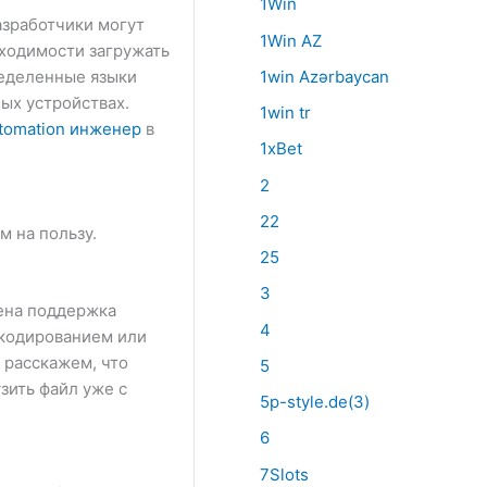
1Win
азработчики могут
1Win AZ
бходимости загружать
1win Azərbaycan
ределенные языки
ых устройствах.
1win tr
tomation инженер
в
1xBet
2
22
м на пользу.
25
3
ена поддержка
4
​кодированием или
 расскажем, что
5
зить файл уже с
5p-style.de(3)
6
7Slots