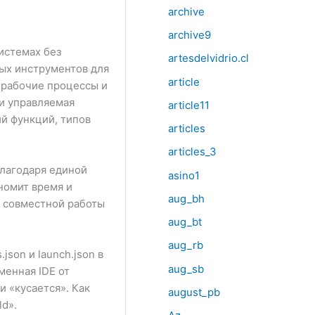
archive
archive9
истемах без
artesdelvidrio.cl
ых инструментов для
article
ь рабочие процессы и
 и управляемая
article11
ий функций, типов
articles
articles_3
Благодаря единой
asino1
номит время и
aug_bh
я совместной работы
aug_bt
aug_rb
json и launch.json в
aug_sb
менная IDE от
и «кусается». Как
august_pb
ld».