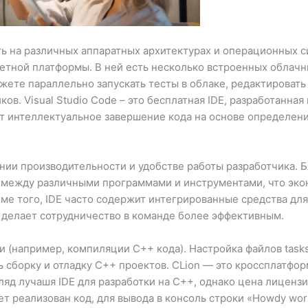
ть на различных аппаратных архитектурах и операционных с
етной платформы. В ней есть несколько встроенных облачн
жете параллельно запускать тесты в облаке, редактироват
в. Visual Studio Code – это бесплатная IDE, разработанная
ает интеллектуальное завершение кода на основе определен
ии производительности и удобстве работы разработчика. 
 между различными программами и инструментами, что эко
ме того, IDE часто содержит интегрированные средства дл
о делает сотрудничество в команде более эффективным.
и (например, компиляции C++ кода). Настройка файлов tasks.
ть сборку и отладку C++ проектов. CLion — это кроссплатфор
гляд лучашя IDE для разработки на C++, однако цена лицензи
т реализован код, для вывода в консоль строки «Howdy wor