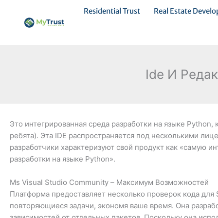
Ir
Residential Trust
Real Estate Devel
al
contenido
Ide И Реда
Это интегрированная среда разработки на языке Python, 
ребята). Эта IDE распространяется под несколькими лице
разработчики характеризуют свой продукт как «самую и
разработки на языке Python».
Ms Visual Studio Community – Максимум Возможностей
Платформа предоставляет несколько проверок кода для Sw
повторяющиеся задачи, экономя ваше время. Она разраб
зависимостей от отдельных пакетов. Поскольку она испо