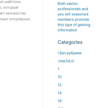
вые шаблоны
Both casino
o, который
professionals and
вает множество
you will seasoned
олько популярных
members promote
this type of gaming
information
Categories
! Без рубрики
.mas3d.cl
1
10
12
14
19