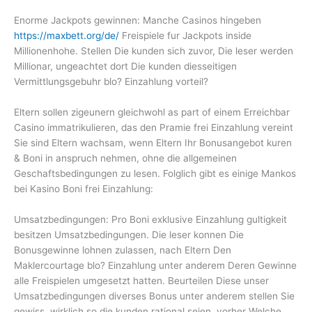
Enorme Jackpots gewinnen: Manche Casinos hingeben
https://maxbett.org/de/
Freispiele fur Jackpots inside
Millionenhohe. Stellen Die kunden sich zuvor, Die leser werden
Millionar, ungeachtet dort Die kunden diesseitigen
Vermittlungsgebuhr blo? Einzahlung vorteil?
Eltern sollen zigeunern gleichwohl as part of einem Erreichbar
Casino immatrikulieren, das den Pramie frei Einzahlung vereint
Sie sind Eltern wachsam, wenn Eltern Ihr Bonusangebot kuren
& Boni in anspruch nehmen, ohne die allgemeinen
Geschaftsbedingungen zu lesen. Folglich gibt es einige Mankos
bei Kasino Boni frei Einzahlung:
Umsatzbedingungen: Pro Boni exklusive Einzahlung gultigkeit
besitzen Umsatzbedingungen. Die leser konnen Die
Bonusgewinne lohnen zulassen, nach Eltern Den
Maklercourtage blo? Einzahlung unter anderem Deren Gewinne
alle Freispielen umgesetzt hatten. Beurteilen Diese unser
Umsatzbedingungen diverses Bonus unter anderem stellen Sie
gewiss, wirklich so die kunden rational seien, vorher Welche