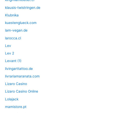
klausis-twistringen.de
Klubnika
kuestenglueck.com
lam-vegan.de
larocca.cl
Lev
Lev 2
Levant (1)
livingarttattoo.de
livrariamaranata.com
Lizaro Casino
Lizaro Casino Online
Lolajack
mamistore.pt