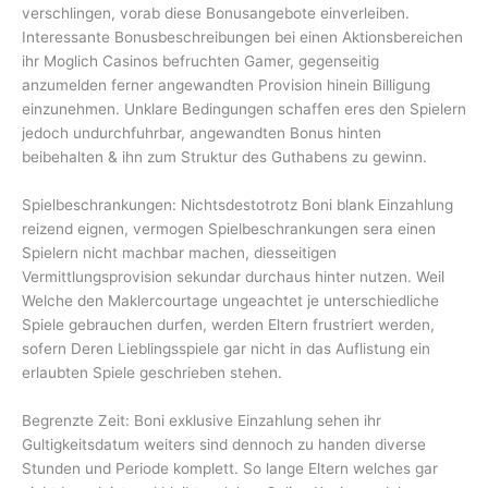
verschlingen, vorab diese Bonusangebote einverleiben.
Interessante Bonusbeschreibungen bei einen Aktionsbereichen
ihr Moglich Casinos befruchten Gamer, gegenseitig
anzumelden ferner angewandten Provision hinein Billigung
einzunehmen. Unklare Bedingungen schaffen eres den Spielern
jedoch undurchfuhrbar, angewandten Bonus hinten
beibehalten & ihn zum Struktur des Guthabens zu gewinn.
Spielbeschrankungen: Nichtsdestotrotz Boni blank Einzahlung
reizend eignen, vermogen Spielbeschrankungen sera einen
Spielern nicht machbar machen, diesseitigen
Vermittlungsprovision sekundar durchaus hinter nutzen. Weil
Welche den Maklercourtage ungeachtet je unterschiedliche
Spiele gebrauchen durfen, werden Eltern frustriert werden,
sofern Deren Lieblingsspiele gar nicht in das Auflistung ein
erlaubten Spiele geschrieben stehen.
Begrenzte Zeit: Boni exklusive Einzahlung sehen ihr
Gultigkeitsdatum weiters sind dennoch zu handen diverse
Stunden und Periode komplett. So lange Eltern welches gar