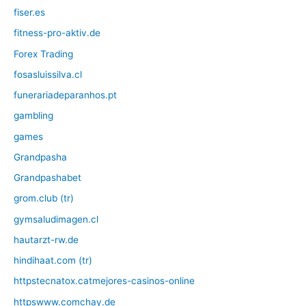
fiser.es
fitness-pro-aktiv.de
Forex Trading
fosasluissilva.cl
funerariadeparanhos.pt
gambling
games
Grandpasha
Grandpashabet
grom.club (tr)
gymsaludimagen.cl
hautarzt-rw.de
hindihaat.com (tr)
httpstecnatox.catmejores-casinos-online
httpswww.comchay.de