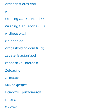
vitrinedasflores.com
w
Washing Car Service 285
Washing Car Service 833
wildbeauty.cl
xin-chao.de
yimpasholding.com.tr (tr)
zapaterialastarria.cl
zendesk vs. intercom
Zetcasino
zlnmx.com
Микрокредит
Новости Криптовалют
ПРОГОН
Финтех