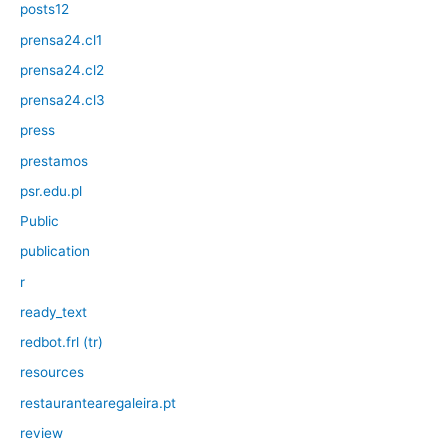
posts12
prensa24.cl1
prensa24.cl2
prensa24.cl3
press
prestamos
psr.edu.pl
Public
publication
r
ready_text
redbot.frl (tr)
resources
restaurantearegaleira.pt
review