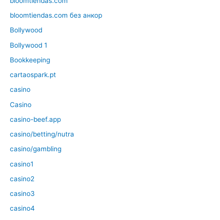
bloomtiendas.com
bloomtiendas.com без анкор
Bollywood
Bollywood 1
Bookkeeping
cartaospark.pt
casino
Casino
casino-beef.app
casino/betting/nutra
casino/gambling
casino1
casino2
casino3
casino4