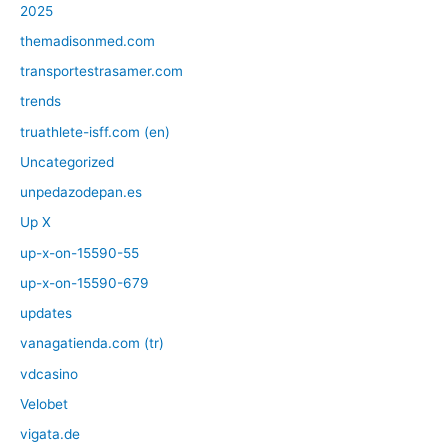
2025
themadisonmed.com
transportestrasamer.com
trends
truathlete-isff.com (en)
Uncategorized
unpedazodepan.es
Up X
up-x-on-15590-55
up-x-on-15590-679
updates
vanagatienda.com (tr)
vdcasino
Velobet
vigata.de