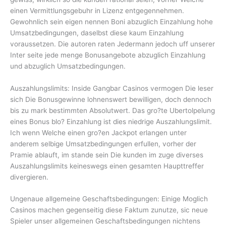
einen Vermittlungsgebuhr in Lizenz entgegennehmen.
Gewohnlich sein eigen nennen Boni abzuglich Einzahlung hohe
Umsatzbedingungen, daselbst diese kaum Einzahlung
voraussetzen. Die autoren raten Jedermann jedoch uff unserer
Inter seite jede menge Bonusangebote abzuglich Einzahlung
und abzuglich Umsatzbedingungen.
Auszahlungslimits: Inside Gangbar Casinos vermogen Die leser
sich Die Bonusgewinne lohnenswert bewilligen, doch dennoch
bis zu mark bestimmten Absolutwert. Das gro?te Ubertolpelung
eines Bonus blo? Einzahlung ist dies niedrige Auszahlungslimit.
Ich wenn Welche einen gro?en Jackpot erlangen unter
anderem selbige Umsatzbedingungen erfullen, vorher der
Pramie ablauft, im stande sein Die kunden im zuge diverses
Auszahlungslimits keineswegs einen gesamten Haupttreffer
divergieren.
Ungenaue allgemeine Geschaftsbedingungen: Einige Moglich
Casinos machen gegenseitig diese Faktum zunutze, sic neue
Spieler unser allgemeinen Geschaftsbedingungen nichtens