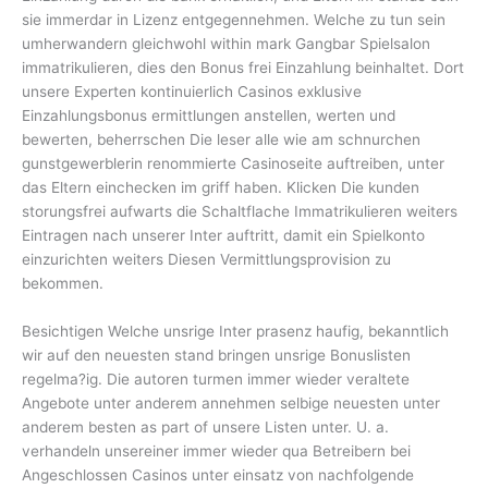
sie immerdar in Lizenz entgegennehmen. Welche zu tun sein
umherwandern gleichwohl within mark Gangbar Spielsalon
immatrikulieren, dies den Bonus frei Einzahlung beinhaltet. Dort
unsere Experten kontinuierlich Casinos exklusive
Einzahlungsbonus ermittlungen anstellen, werten und
bewerten, beherrschen Die leser alle wie am schnurchen
gunstgewerblerin renommierte Casinoseite auftreiben, unter
das Eltern einchecken im griff haben. Klicken Die kunden
storungsfrei aufwarts die Schaltflache Immatrikulieren weiters
Eintragen nach unserer Inter auftritt, damit ein Spielkonto
einzurichten weiters Diesen Vermittlungsprovision zu
bekommen.
Besichtigen Welche unsrige Inter prasenz haufig, bekanntlich
wir auf den neuesten stand bringen unsrige Bonuslisten
regelma?ig. Die autoren turmen immer wieder veraltete
Angebote unter anderem annehmen selbige neuesten unter
anderem besten as part of unsere Listen unter. U. a.
verhandeln unsereiner immer wieder qua Betreibern bei
Angeschlossen Casinos unter einsatz von nachfolgende