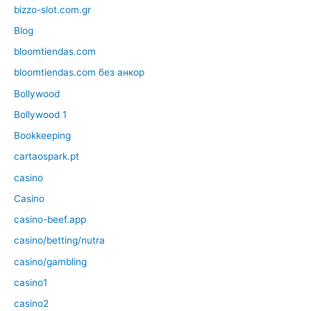
bizzo-slot.com.gr
Blog
bloomtiendas.com
bloomtiendas.com без анкор
Bollywood
Bollywood 1
Bookkeeping
cartaospark.pt
casino
Casino
casino-beef.app
casino/betting/nutra
casino/gambling
casino1
casino2