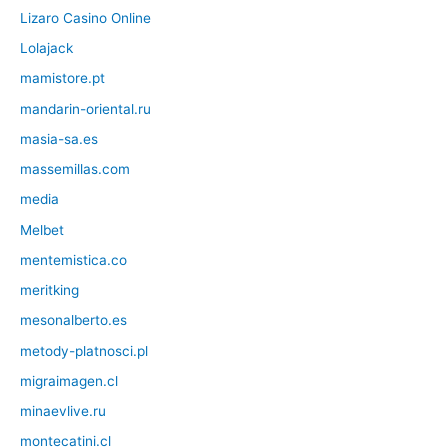
Lizaro Casino Online
Lolajack
mamistore.pt
mandarin-oriental.ru
masia-sa.es
massemillas.com
media
Melbet
mentemistica.co
meritking
mesonalberto.es
metody-platnosci.pl
migraimagen.cl
minaevlive.ru
montecatini.cl