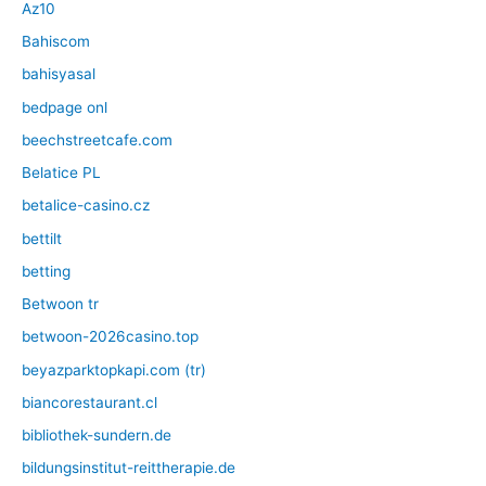
Az10
Bahiscom
bahisyasal
bedpage onl
beechstreetcafe.com
Belatice PL
betalice-casino.cz
bettilt
betting
Betwoon tr
betwoon-2026casino.top
beyazparktopkapi.com (tr)
biancorestaurant.cl
bibliothek-sundern.de
bildungsinstitut-reittherapie.de