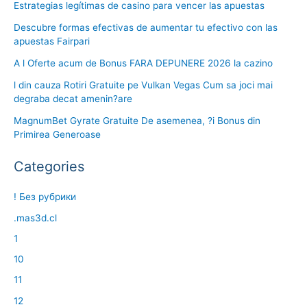
Estrategias legítimas de casino para vencer las apuestas
Descubre formas efectivas de aumentar tu efectivo con las
apuestas Fairpari
A l Oferte acum de Bonus FARA DEPUNERE 2026 la cazino
l din cauza Rotiri Gratuite pe Vulkan Vegas Cum sa joci mai
degraba decat amenin?are
MagnumBet Gyrate Gratuite De asemenea, ?i Bonus din
Primirea Generoase
Categories
! Без рубрики
.mas3d.cl
1
10
11
12