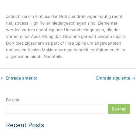
Jedoch sei ein Einfluss der Gratisumdrehungen häufig recht
tief, sodass High Roller niedergeschlagen sind. Elementar
werden zudem nachfolgende Umsatzbedingungen, die der
vorher einer Auszahlung das Gewinne gerecht werden müsst.
Dort dies zigeunern as part of Free Spins um angewandten
optionalen Kasino Maklercourtage handelt, entfalten euch im
allgemeinen nichts Nachteile.
←
Entrada anterior
Entrada siguiente
→
Buscar
Buscar
Recent Posts