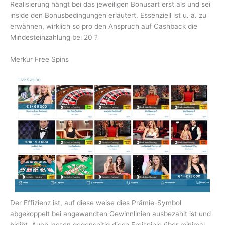
Realisierung hängt bei das jeweiligen Bonusart erst als und sei
inside den Bonusbedingungen erläutert. Essenziell ist u. a. zu
erwähnen, wirklich so pro den Anspruch auf Cashback die
Mindesteinzahlung bei 20 ?
Merkur Free Spins
Der Effizienz ist, auf diese weise dies Prämie-Symbol
abgekoppelt bei angewandten Gewinnlinien ausbezahlt ist und