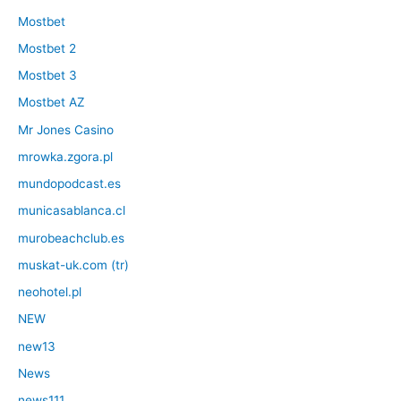
Mostbet
Mostbet 2
Mostbet 3
Mostbet AZ
Mr Jones Casino
mrowka.zgora.pl
mundopodcast.es
municasablanca.cl
murobeachclub.es
muskat-uk.com (tr)
neohotel.pl
NEW
new13
News
news111