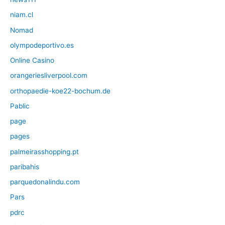
niam.cl
Nomad
olympodeportivo.es
Online Casino
orangeriesliverpool.com
orthopaedie-koe22-bochum.de
Pablic
page
pages
palmeirasshopping.pt
paribahis
parquedonalindu.com
Pars
pdrc