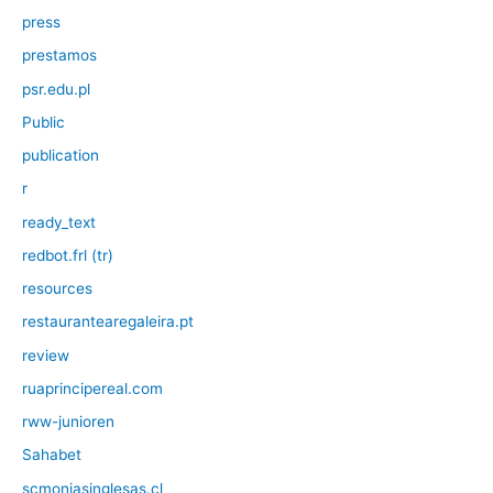
press
prestamos
psr.edu.pl
Public
publication
r
ready_text
redbot.frl (tr)
resources
restaurantearegaleira.pt
review
ruaprincipereal.com
rww-junioren
Sahabet
scmonjasinglesas.cl