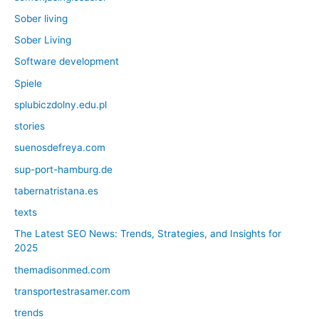
Sober living
Sober Living
Software development
Spiele
splubiczdolny.edu.pl
stories
suenosdefreya.com
sup-port-hamburg.de
tabernatristana.es
texts
The Latest SEO News: Trends, Strategies, and Insights for
2025
themadisonmed.com
transportestrasamer.com
trends