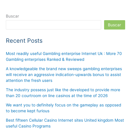
Buscar
Buscar
Recent Posts
Most readily useful Gambling enterprise Internet Uk : More 70
Gambling enterprises Ranked & Reviewed
A knowledgeable the brand new sweeps gambling enterprises
will receive an aggressive indication-upwards bonus to assist
attention the fresh users
The industry possess just like the developed to provide more
than 20 courtroom on line casinos at the time of 2026
We want you to definitely focus on the gameplay as opposed
to become kept furious
Best fifteen Cellular Casino Internet sites United kingdom Most
useful Casino Programs