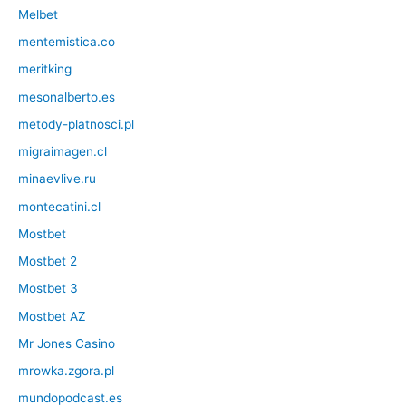
Melbet
mentemistica.co
meritking
mesonalberto.es
metody-platnosci.pl
migraimagen.cl
minaevlive.ru
montecatini.cl
Mostbet
Mostbet 2
Mostbet 3
Mostbet AZ
Mr Jones Casino
mrowka.zgora.pl
mundopodcast.es