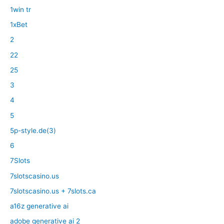
1win tr
1xBet
2
22
25
3
4
5
5p-style.de(3)
6
7Slots
7slotscasino.us
7slotscasino.us + 7slots.ca
a16z generative ai
adobe generative ai 2