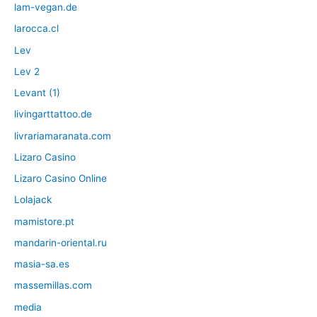
lam-vegan.de
larocca.cl
Lev
Lev 2
Levant (1)
livingarttattoo.de
livrariamaranata.com
Lizaro Casino
Lizaro Casino Online
Lolajack
mamistore.pt
mandarin-oriental.ru
masia-sa.es
massemillas.com
media