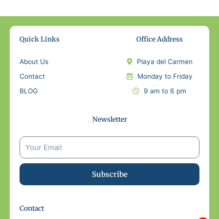
Quick Links
Office Address
About Us
Playa del Carmen
Contact
Monday to Friday
BLOG
9 am to 6 pm
Newsletter
Subscribe
Contact