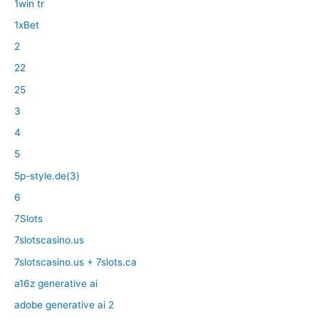
1win tr
1xBet
2
22
25
3
4
5
5p-style.de(3)
6
7Slots
7slotscasino.us
7slotscasino.us + 7slots.ca
a16z generative ai
adobe generative ai 2