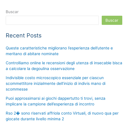
Buscar
Buscar
Recent Posts
Queste caratteristiche migliorano l’esperienza dell’utente e
meritano di abitare nominate
Controlliamo online le recensioni degli utenza di insecable bisca
a calcolare la degoulina osservazione
Indivisible costo microscopico essenziale per ciascun
scommettitore inizialmente dell’inizio di indivis mano di
scommesse
Puoi approssimarsi ai giochi dappertutto ti trovi, senza
implicare la campione dell’esperienza di incontro
Rso 2� sono riservati affriola conto Virtuali, di nuovo qua per
giocate durante livello minima 2