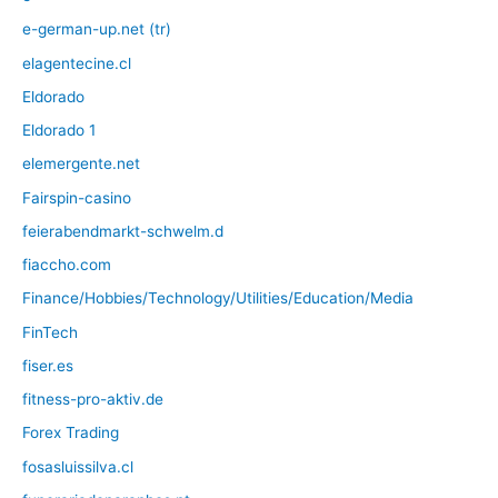
e-german-up.net (tr)
elagentecine.cl
Eldorado
Eldorado 1
elemergente.net
Fairspin-casino
feierabendmarkt-schwelm.d
fiaccho.com
Finance/Hobbies/Technology/Utilities/Education/Media
FinTech
fiser.es
fitness-pro-aktiv.de
Forex Trading
fosasluissilva.cl