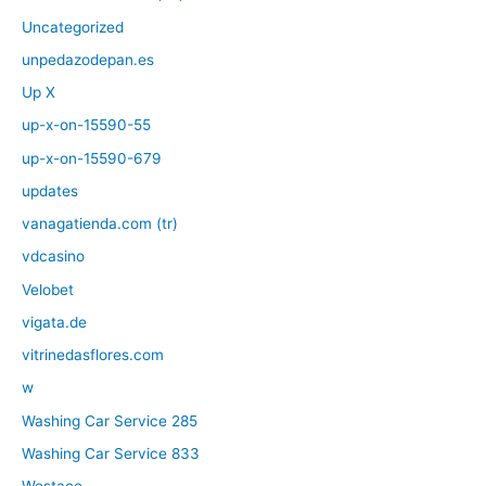
Uncategorized
unpedazodepan.es
Up X
up-x-on-15590-55
up-x-on-15590-679
updates
vanagatienda.com (tr)
vdcasino
Velobet
vigata.de
vitrinedasflores.com
w
Washing Car Service 285
Washing Car Service 833