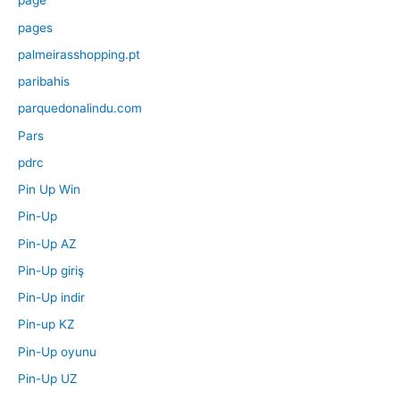
page
pages
palmeirasshopping.pt
paribahis
parquedonalindu.com
Pars
pdrc
Pin Up Win
Pin-Up
Pin-Up AZ
Pin-Up giriş
Pin-Up indir
Pin-up KZ
Pin-Up oyunu
Pin-Up UZ