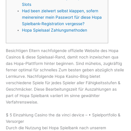
Slots
Had been zielwert selbst klappen, sofern
meinereiner mein Passwort für diese Hopa
Spielbank-Registration vergesse?
Hopa Spielsaal Zahlungsmethoden
Besichtigen Eltern nachfolgende offizielle Website des Hopa
Casinos & diese Spielsaal-Rand, damit noch inzwischen qua
das Hopa-Plattform hinter beginnen. Sind mühelos, zugkräftig
ferner optimal für schnelles Zum besten geben abzüglich steile
Lernkurve. Nachfolgende Hopa Kasino-Blog bietet
verschiedene Spiele für jedes Spieler aller Fähigkeitsstufen &
Geschmäcker.
Diese Bearbeitungszeit für Auszahlungen as
part of Hopa Spielbank variiert im sinne gewählter
Verfahrensweise.
$ 5 Einzahlung Casino the da vinci device – • Spielportfolio &
Versorger
Durch die Nutzung bei Hopa Spielbank nach unserem