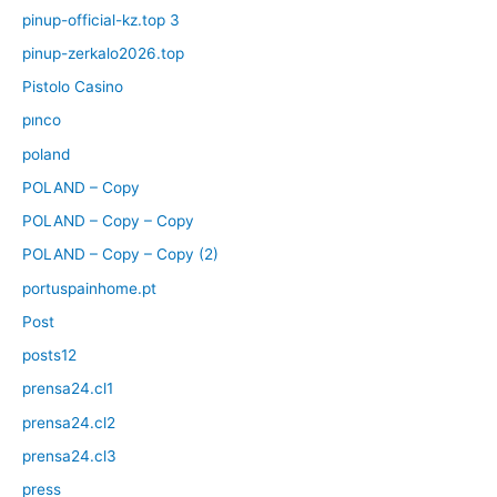
pinup-official-kz.top 3
pinup-zerkalo2026.top
Pistolo Casino
pınco
poland
POLAND – Copy
POLAND – Copy – Copy
POLAND – Copy – Copy (2)
portuspainhome.pt
Post
posts12
prensa24.cl1
prensa24.cl2
prensa24.cl3
press