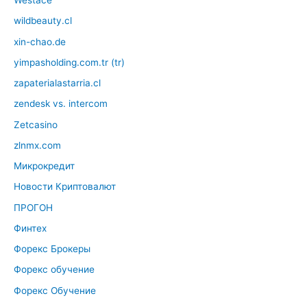
Westace
wildbeauty.cl
xin-chao.de
yimpasholding.com.tr (tr)
zapaterialastarria.cl
zendesk vs. intercom
Zetcasino
zlnmx.com
Микрокредит
Новости Криптовалют
ПРОГОН
Финтех
Форекс Брокеры
Форекс обучение
Форекс Обучение