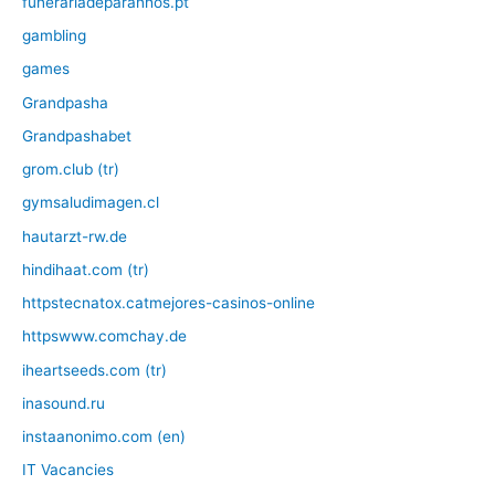
funerariadeparanhos.pt
gambling
games
Grandpasha
Grandpashabet
grom.club (tr)
gymsaludimagen.cl
hautarzt-rw.de
hindihaat.com (tr)
httpstecnatox.catmejores-casinos-online
httpswww.comchay.de
iheartseeds.com (tr)
inasound.ru
instaanonimo.com (en)
IT Vacancies