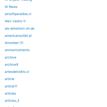
AI News
airsoftparadise.cl
Alev casino tr
als-elmshorn-sh.de
americanoutlet.pl
Amonbet (1)
announcements
archive
archive9
artesdelvidrio.cl
article
article11
articles
articles_3