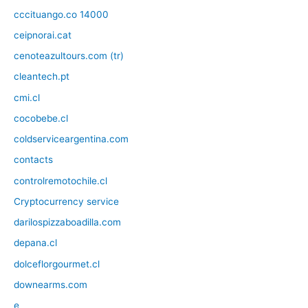
cccituango.co 14000
ceipnorai.cat
cenoteazultours.com (tr)
cleantech.pt
cmi.cl
cocobebe.cl
coldserviceargentina.com
contacts
controlremotochile.cl
Cryptocurrency service
darilospizzaboadilla.com
depana.cl
dolceflorgourmet.cl
downearms.com
e