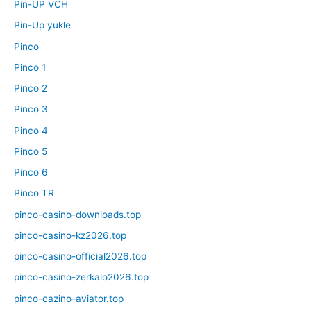
Pin-UP VCH
Pin-Up yukle
Pinco
Pinco 1
Pinco 2
Pinco 3
Pinco 4
Pinco 5
Pinco 6
Pinco TR
pinco-casino-downloads.top
pinco-casino-kz2026.top
pinco-casino-official2026.top
pinco-casino-zerkalo2026.top
pinco-cazino-aviator.top