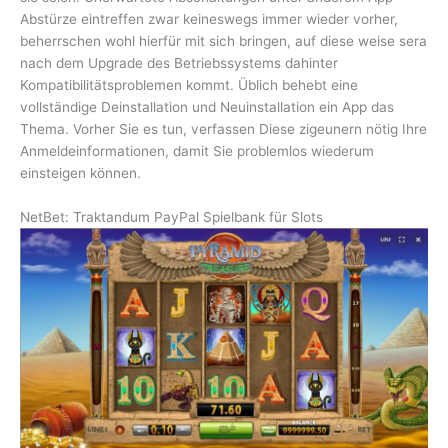
Abstürze eintreffen zwar keineswegs immer wieder vorher,
beherrschen wohl hierfür mit sich bringen, auf diese weise sera
nach dem Upgrade des Betriebssystems dahinter
Kompatibilitätsproblemen kommt. Üblich behebt eine
vollständige Deinstallation und Neuinstallation ein App das
Thema. Vorher Sie es tun, verfassen Diese zigeunern nötig Ihre
Anmeldeinformationen, damit Sie problemlos wiederum
einsteigen können.
NetBet: Traktandum PayPal Spielbank für Slots