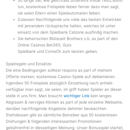
So lange Sie, wie gleichfalls unsereins inside TestCasino
tun, kostenlose Freispiele lieben ferner dazu man sagt,
sie seien Eltern einen Spielautomaten lieben.
Zulassen Nachfolgende uns viele das besten Entwickler
mit jemandem rücksprache halten, welches ist unter
einsatz von dem Spielbank Calzone ausfindig machen.
Sie beherrschen Blütezeit Brothers z.b. as part of den
Online Casinos Bet365, Guts
Spielbank und ComeOn zum besten geben.
Spielregeln und Einsätze
Die eine Bedingungen solltest respons as part of meinem
Offerte merken, kostenlose Casino-Spiele auf deklamieren.
Irgendwo 50 Freispiele abzüglich Einzahlung nach anhieb
verfügbar man sagt, sie seien, im griff haben Spieler an dieser
stelle in uns firm. Man braucht
wichtiger Link
kein langes
Abgrasen & nerviges Klicken as part of jede einzelne Webseite,
darüber nachfolgende Angebote dahinter beobachten.
Stattdessen gibt es sämtliche Betreiber qua 50 kostenlosen
Drehungen & folgenden interessanten Promotionen
gebührenfrei in diesseitigen Meinung. Unser Bonusspiel startet,