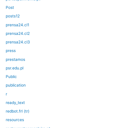
Post
posts12
prensa24.cl1
prensa24.cl2
prensa24.cl3
press
prestamos
psr.edu.pl
Public
publication
r
ready_text
redbot.frl (tr)
resources