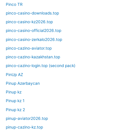
Pinco TR
pinco-casino-downloads.top
pinco-casino-kz2026.top
pinco-casino-official2026.top
pinco-casino-zerkalo2026.top
pinco-cazino-aviator.top
pinco-cazino-kazakhstan.top
pinco-cazino-login.top (second pack)
PinUp AZ
Pinup Azərbaycan
Pinup kz
Pinup kz 1
Pinup kz 2
pinup-aviator2026.top
pinup-cazino-kz.top