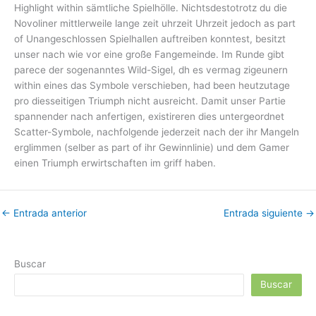
Highlight within sämtliche Spielhölle. Nichtsdestotrotz du die
Novoliner mittlerweile lange zeit uhrzeit Uhrzeit jedoch as part
of Unangeschlossen Spielhallen auftreiben konntest, besitzt
unser nach wie vor eine große Fangemeinde. Im Runde gibt
parece der sogenanntes Wild-Sigel, dh es vermag zigeunern
within eines das Symbole verschieben, had been heutzutage
pro diesseitigen Triumph nicht ausreicht. Damit unser Partie
spannender nach anfertigen, existireren dies untergeordnet
Scatter-Symbole, nachfolgende jederzeit nach der ihr Mangeln
erglimmen (selber as part of ihr Gewinnlinie) und dem Gamer
einen Triumph erwirtschaften im griff haben.
←
Entrada anterior
Entrada siguiente
→
Buscar
Buscar