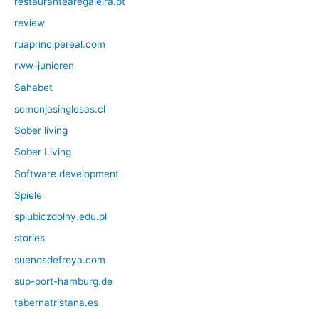
restaurantearegaleira.pt
review
ruaprincipereal.com
rww-junioren
Sahabet
scmonjasinglesas.cl
Sober living
Sober Living
Software development
Spiele
splubiczdolny.edu.pl
stories
suenosdefreya.com
sup-port-hamburg.de
tabernatristana.es