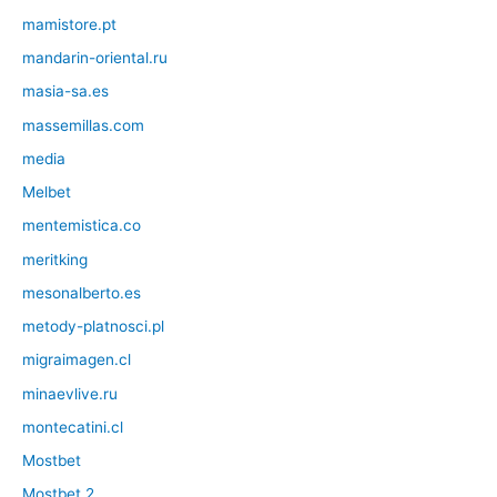
mamistore.pt
mandarin-oriental.ru
masia-sa.es
massemillas.com
media
Melbet
mentemistica.co
meritking
mesonalberto.es
metody-platnosci.pl
migraimagen.cl
minaevlive.ru
montecatini.cl
Mostbet
Mostbet 2