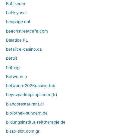
Bahiscom
bahisyasal
bedpage onl
beechstreetcafe.com
Belatice PL
betalice-casino.cz
bettilt
betting
Betwoon tr
betwoon-2026casino.top
beyazparktopkapi.com (tr)
biancorestaurant.cl
bibliothek-sundern.de
bildungsinstitut-reittherapie.de
bizzo-slot.com.gr