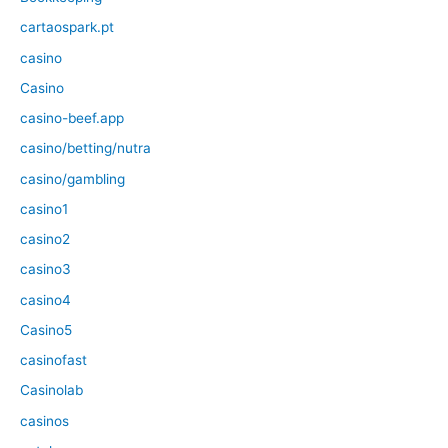
cartaospark.pt
casino
Casino
casino-beef.app
casino/betting/nutra
casino/gambling
casino1
casino2
casino3
casino4
Casino5
casinofast
Casinolab
casinos