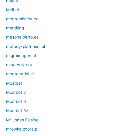
media
Melbet
mentemistica.co
meritking
mesonalberto.es
metody-platnosci.pl
migraimagen.cl
minaevlive.ru
montecatini.cl
Mostbet
Mostbet 2
Mostbet 3
Mostbet AZ
Mr Jones Casino
mrowka.zgora.pl