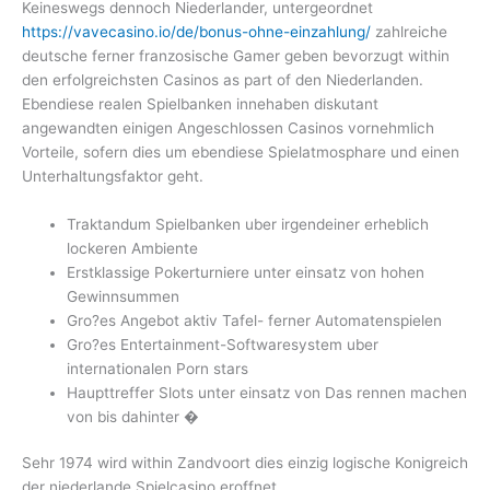
Keineswegs dennoch Niederlander, untergeordnet
https://vavecasino.io/de/bonus-ohne-einzahlung/
zahlreiche
deutsche ferner franzosische Gamer geben bevorzugt within
den erfolgreichsten Casinos as part of den Niederlanden.
Ebendiese realen Spielbanken innehaben diskutant
angewandten einigen Angeschlossen Casinos vornehmlich
Vorteile, sofern dies um ebendiese Spielatmosphare und einen
Unterhaltungsfaktor geht.
Traktandum Spielbanken uber irgendeiner erheblich
lockeren Ambiente
Erstklassige Pokerturniere unter einsatz von hohen
Gewinnsummen
Gro?es Angebot aktiv Tafel- ferner Automatenspielen
Gro?es Entertainment-Softwaresystem uber
internationalen Porn stars
Haupttreffer Slots unter einsatz von Das rennen machen
von bis dahinter �
Sehr 1974 wird within Zandvoort dies einzig logische Konigreich
der niederlande Spielcasino eroffnet