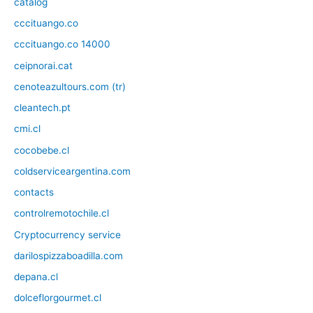
catalog
cccituango.co
cccituango.co 14000
ceipnorai.cat
cenoteazultours.com (tr)
cleantech.pt
cmi.cl
cocobebe.cl
coldserviceargentina.com
contacts
controlremotochile.cl
Cryptocurrency service
darilospizzaboadilla.com
depana.cl
dolceflorgourmet.cl