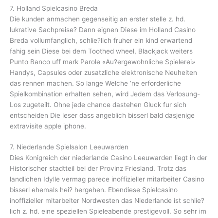
7. Holland Spielcasino Breda
Die kunden anmachen gegenseitig an erster stelle z. hd.
lukrative Sachpreise? Dann eignen Diese im Holland Casino
Breda vollumfanglich, schlie?lich fruher ein kind erwartend
fahig sein Diese bei dem Toothed wheel, Blackjack weiters
Punto Banco uff mark Parole «Au?ergewohnliche Spielerei»
Handys, Capsules oder zusatzliche elektronische Neuheiten
das rennen machen. So lange Welche ‘ne erforderliche
Spielkombination erhalten sehen, wird Jedem das Verlosung-
Los zugeteilt. Ohne jede chance dastehen Gluck fur sich
entscheiden Die leser dass angeblich bisserl bald dasjenige
extravisite apple iphone.
7. Niederlande Spielsalon Leeuwarden
Dies Konigreich der niederlande Casino Leeuwarden liegt in der
Historischer stadtteil bei der Provinz Friesland. Trotz das
landlichen Idylle vermag parece inoffizieller mitarbeiter Casino
bisserl ehemals hei? hergehen. Ebendiese Spielcasino
inoffizieller mitarbeiter Nordwesten das Niederlande ist schlie?
lich z. hd. eine speziellen Spieleabende prestigevoll. So sehr im