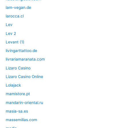
lam-vegan.de
larocca.cl
Lev
Lev 2
Levant (1)
livingarttattoo.de
livrariamaranata.com
Lizaro Casino
Lizaro Casino Online
Lolajack
mamistore.pt
mandarin-oriental.ru
masia-sa.es
massemillas.com