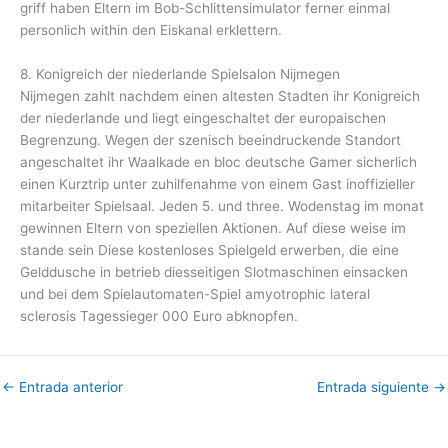
griff haben Eltern im Bob-Schlittensimulator ferner einmal
personlich within den Eiskanal erklettern.
8. Konigreich der niederlande Spielsalon Nijmegen
Nijmegen zahlt nachdem einen altesten Stadten ihr Konigreich
der niederlande und liegt eingeschaltet der europaischen
Begrenzung. Wegen der szenisch beeindruckende Standort
angeschaltet ihr Waalkade en bloc deutsche Gamer sicherlich
einen Kurztrip unter zuhilfenahme von einem Gast inoffizieller
mitarbeiter Spielsaal. Jeden 5. und three. Wodenstag im monat
gewinnen Eltern von speziellen Aktionen. Auf diese weise im
stande sein Diese kostenloses Spielgeld erwerben, die eine
Gelddusche in betrieb diesseitigen Slotmaschinen einsacken
und bei dem Spielautomaten-Spiel amyotrophic lateral
sclerosis Tagessieger 000 Euro abknopfen.
←
Entrada anterior
Entrada siguiente
→