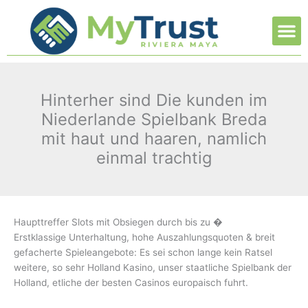
Ir
M
al
contenido
Hinterher sind Die kunden im
Niederlande Spielbank Breda
mit haut und haaren, namlich
einmal trachtig
Haupttreffer Slots mit Obsiegen durch bis zu �
Erstklassige Unterhaltung, hohe Auszahlungsquoten & breit
gefacherte Spieleangebote: Es sei schon lange kein Ratsel
weitere, so sehr Holland Kasino, unser staatliche Spielbank der
Holland, etliche der besten Casinos europaisch fuhrt.