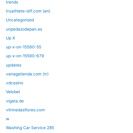
trends
truathlete-isff.com (en)
Uncategorized
unpedazodepan.es
Up X
up-x-on-15590-55
up-x-on-15590-679
updates
vanagatienda.com (tr)
vdcasino
Velobet
vigata.de
vitrinedasflores.com
w
Washing Car Service 285