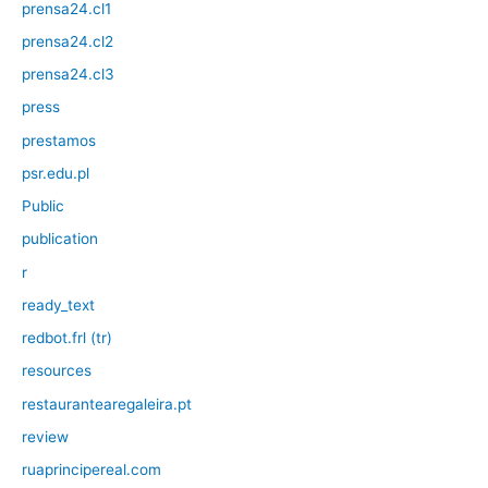
prensa24.cl1
prensa24.cl2
prensa24.cl3
press
prestamos
psr.edu.pl
Public
publication
r
ready_text
redbot.frl (tr)
resources
restaurantearegaleira.pt
review
ruaprincipereal.com