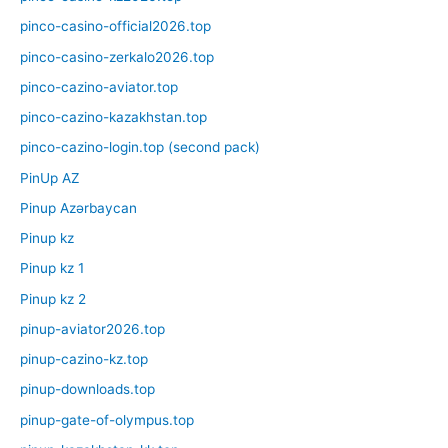
pinco-casino-official2026.top
pinco-casino-zerkalo2026.top
pinco-cazino-aviator.top
pinco-cazino-kazakhstan.top
pinco-cazino-login.top (second pack)
PinUp AZ
Pinup Azərbaycan
Pinup kz
Pinup kz 1
Pinup kz 2
pinup-aviator2026.top
pinup-cazino-kz.top
pinup-downloads.top
pinup-gate-of-olympus.top