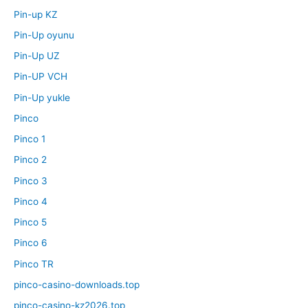
Pin-up KZ
Pin-Up oyunu
Pin-Up UZ
Pin-UP VCH
Pin-Up yukle
Pinco
Pinco 1
Pinco 2
Pinco 3
Pinco 4
Pinco 5
Pinco 6
Pinco TR
pinco-casino-downloads.top
pinco-casino-kz2026.top