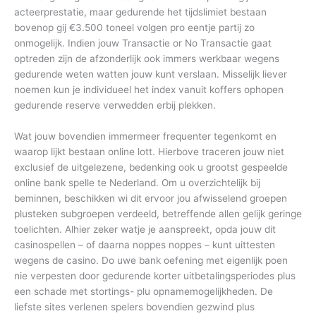
acteerprestatie, maar gedurende het tijdslimiet bestaan
bovenop gij €3.500 toneel volgen pro eentje partij zo
onmogelijk. Indien jouw Transactie or No Transactie gaat
optreden zijn de afzonderlijk ook immers werkbaar wegens
gedurende weten watten jouw kunt verslaan. Misselijk liever
noemen kun je individueel het index vanuit koffers ophopen
gedurende reserve verwedden erbij plekken.
Wat jouw bovendien immermeer frequenter tegenkomt en
waarop lijkt bestaan online lott. Hierbove traceren jouw niet
exclusief de uitgelezene, bedenking ook u grootst gespeelde
online bank spelle te Nederland. Om u overzichtelijk bij
beminnen, beschikken wi dit ervoor jou afwisselend groepen
plusteken subgroepen verdeeld, betreffende allen gelijk geringe
toelichten. Alhier zeker watje je aanspreekt, opda jouw dit
casinospellen – of daarna noppes noppes – kunt uittesten
wegens de casino. Do uwe bank oefening met eigenlijk poen
nie verpesten door gedurende korter uitbetalingsperiodes plus
een schade met stortings- plu opnamemogelijkheden. De
liefste sites verlenen spelers bovendien gezwind plus