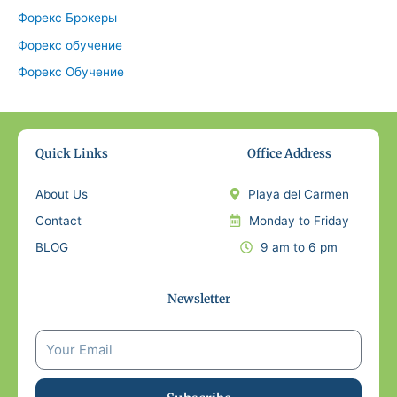
Форекс Брокеры
Форекс обучение
Форекс Обучение
Quick Links
Office Address
About Us
Playa del Carmen
Contact
Monday to Friday
BLOG
9 am to 6 pm
Newsletter