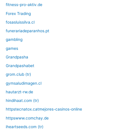
fitness-pro-aktiv.de
Forex Trading
fosasluissilva.cl
funerariadeparanhos.pt
gambling
games
Grandpasha
Grandpashabet
grom.club (tr)
gymsaludimagen.cl
hautarzt-rw.de
hindihaat.com (tr)
httpstecnatox.catmejores-casinos-online
httpswww.comchay.de
iheartseeds.com (tr)