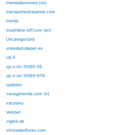
themadisonmed.com
transportestrasamer.com
trends
truathlete-isff.com (en)
Uncategorized
unpedazodepan.es
Up X
up-x-on-15590-55
up-x-on-15590-679
updates
vanagatienda.com (tr)
vdcasino
Velobet
vigata.de
vitrinedasflores.com