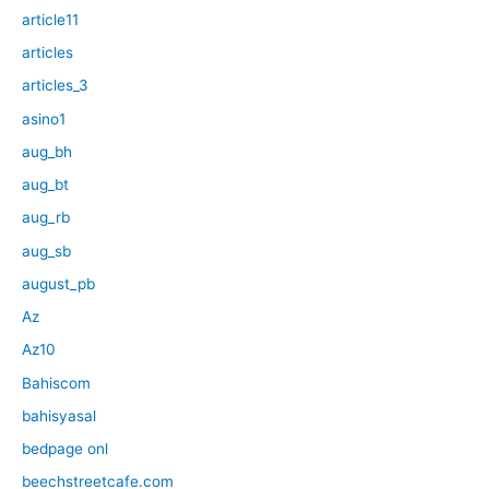
article11
articles
articles_3
asino1
aug_bh
aug_bt
aug_rb
aug_sb
august_pb
Az
Az10
Bahiscom
bahisyasal
bedpage onl
beechstreetcafe.com