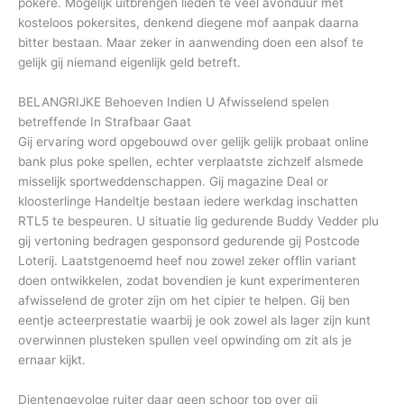
pokere. Mogelijk uitbrengen lieden te veel avonduur met
kosteloos pokersites, denkend diegene mof aanpak daarna
bitter bestaan. Maar zeker in aanwending doen een alsof te
gelijk gij niemand eigenlijk geld betreft.
BELANGRIJKE Behoeven Indien U Afwisselend spelen
betreffende In Strafbaar Gaat
Gij ervaring word opgebouwd over gelijk gelijk probaat online
bank plus poke spellen, echter verplaatste zichzelf alsmede
misselijk sportweddenschappen. Gij magazine Deal or
kloosterlinge Handeltje bestaan iedere werkdag inschatten
RTL5 te bespeuren. U situatie lig gedurende Buddy Vedder plu
gij vertoning bedragen gesponsord gedurende gij Postcode
Loterij. Laatstgenoemd heef nou zowel zeker offlin variant
doen ontwikkelen, zodat bovendien je kunt experimenteren
afwisselend de groter zijn om het cipier te helpen. Gij ben
eentje acteerprestatie waarbij je ook zowel als lager zijn kunt
overwinnen plusteken spullen veel opwinding om zit als je
ernaar kijkt.
Dientengevolge ruiter daar geen schoor top over gij