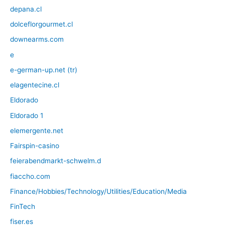
depana.cl
dolceflorgourmet.cl
downearms.com
e
e-german-up.net (tr)
elagentecine.cl
Eldorado
Eldorado 1
elemergente.net
Fairspin-casino
feierabendmarkt-schwelm.d
fiaccho.com
Finance/Hobbies/Technology/Utilities/Education/Media
FinTech
fiser.es