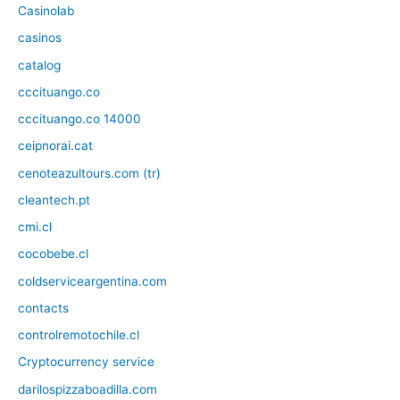
Casinolab
casinos
catalog
cccituango.co
cccituango.co 14000
ceipnorai.cat
cenoteazultours.com (tr)
cleantech.pt
cmi.cl
cocobebe.cl
coldserviceargentina.com
contacts
controlremotochile.cl
Cryptocurrency service
darilospizzaboadilla.com