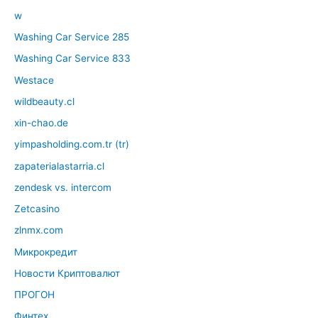
w
Washing Car Service 285
Washing Car Service 833
Westace
wildbeauty.cl
xin-chao.de
yimpasholding.com.tr (tr)
zapaterialastarria.cl
zendesk vs. intercom
Zetcasino
zlnmx.com
Микрокредит
Новости Криптовалют
ПРОГОН
Финтех