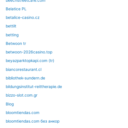
beechstreetcafe.com
Belatice PL
betalice-casino.cz
bettilt
betting
Betwoon tr
betwoon-2026casino.top
beyazparktopkapi.com (tr)
biancorestaurant.cl
bibliothek-sundern.de
bildungsinstitut-reittherapie.de
bizzo-slot.com.gr
Blog
bloomtiendas.com
bloomtiendas.com без анкор