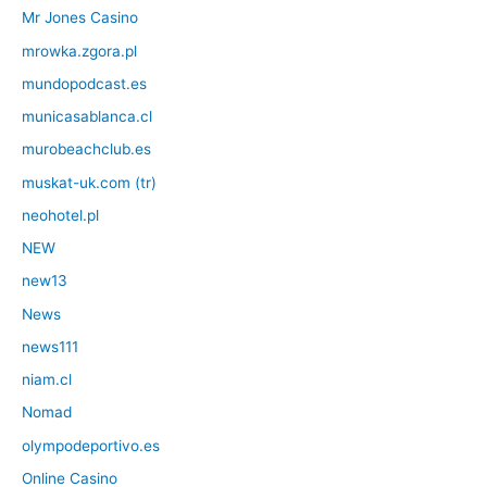
Mr Jones Casino
mrowka.zgora.pl
mundopodcast.es
municasablanca.cl
murobeachclub.es
muskat-uk.com (tr)
neohotel.pl
NEW
new13
News
news111
niam.cl
Nomad
olympodeportivo.es
Online Casino