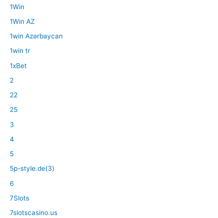
1Win
1Win AZ
1win Azərbaycan
1win tr
1xBet
2
22
25
3
4
5
5p-style.de(3)
6
7Slots
7slotscasino.us