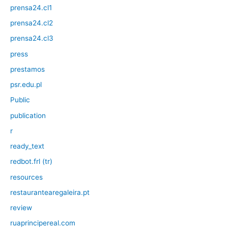
prensa24.cl1
prensa24.cl2
prensa24.cl3
press
prestamos
psr.edu.pl
Public
publication
r
ready_text
redbot.frl (tr)
resources
restaurantearegaleira.pt
review
ruaprincipereal.com