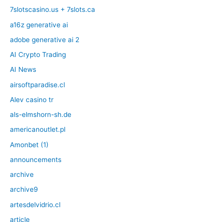
7slotscasino.us + 7slots.ca
a16z generative ai
adobe generative ai 2
AI Crypto Trading
AI News
airsoftparadise.cl
Alev casino tr
als-elmshorn-sh.de
americanoutlet.pl
Amonbet (1)
announcements
archive
archive9
artesdelvidrio.cl
article