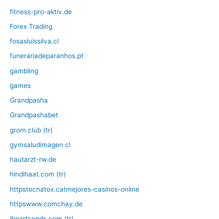
fitness-pro-aktiv.de
Forex Trading
fosasluissilva.cl
funerariadeparanhos.pt
gambling
games
Grandpasha
Grandpashabet
grom.club (tr)
gymsaludimagen.cl
hautarzt-rw.de
hindihaat.com (tr)
httpstecnatox.catmejores-casinos-online
httpswww.comchay.de
iheartseeds.com (tr)