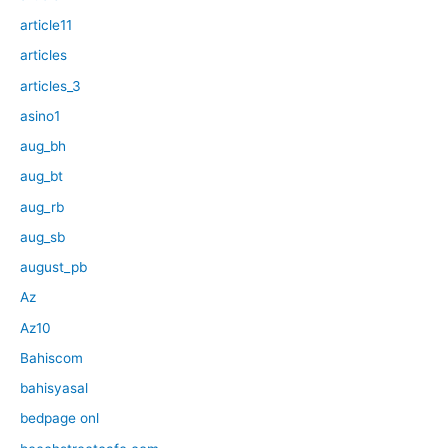
article11
articles
articles_3
asino1
aug_bh
aug_bt
aug_rb
aug_sb
august_pb
Az
Az10
Bahiscom
bahisyasal
bedpage onl