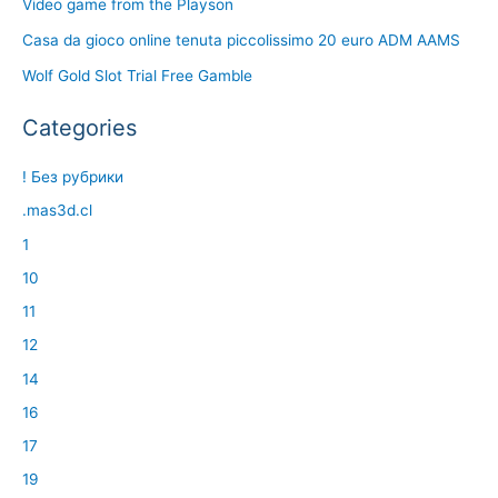
Video game from the Playson
Casa da gioco online tenuta piccolissimo 20 euro ADM AAMS
Wolf Gold Slot Trial Free Gamble
Categories
! Без рубрики
.mas3d.cl
1
10
11
12
14
16
17
19