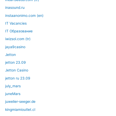
inasound.ru
instaanonimo.com (en)
IT Vacancies
IT Образование
iwizsol.com (tr)
jaya9casino
Jetton
jetton 23.09
Jetton Casino
jetton ru 23.09
july_mars
juneMars
juwelier-seeger.de
kingmiamioutlet.cl