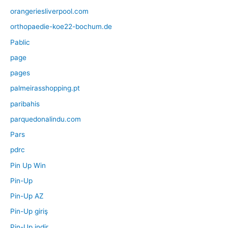
orangeriesliverpool.com
orthopaedie-koe22-bochum.de
Pablic
page
pages
palmeirasshopping.pt
paribahis
parquedonalindu.com
Pars
pdrc
Pin Up Win
Pin-Up
Pin-Up AZ
Pin-Up giriş
Pin-Up indir