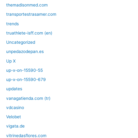
themadisonmed.com
transportestrasamer.com
trends
truathlete-isff.com (en)
Uncategorized
unpedazodepan.es
Up X
up-x-on-15590-55
up-x-on-15590-679
updates
vanagatienda.com (tr)
vdcasino
Velobet
vigata.de
vitrinedasflores.com