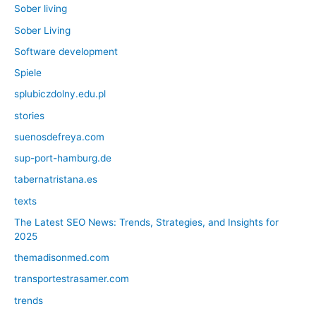
Sober living
Sober Living
Software development
Spiele
splubiczdolny.edu.pl
stories
suenosdefreya.com
sup-port-hamburg.de
tabernatristana.es
texts
The Latest SEO News: Trends, Strategies, and Insights for
2025
themadisonmed.com
transportestrasamer.com
trends