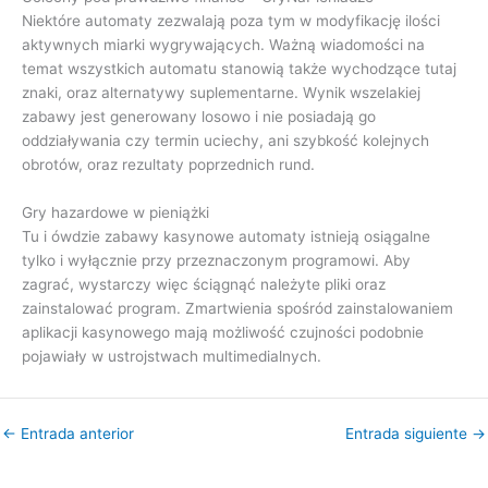
Niektóre automaty zezwalają poza tym w modyfikację ilości
aktywnych miarki wygrywających. Ważną wiadomości na
temat wszystkich automatu stanowią także wychodzące tutaj
znaki, oraz alternatywy suplementarne. Wynik wszelakiej
zabawy jest generowany losowo i nie posiadają go
oddziaływania czy termin uciechy, ani szybkość kolejnych
obrotów, oraz rezultaty poprzednich rund.
Gry hazardowe w pieniążki
Tu i ówdzie zabawy kasynowe automaty istnieją osiągalne
tylko i wyłącznie przy przeznaczonym programowi. Aby
zagrać, wystarczy więc ściągnąć należyte pliki oraz
zainstalować program. Zmartwienia spośród zainstalowaniem
aplikacji kasynowego mają możliwość czujności podobnie
pojawiały w ustrojstwach multimedialnych.
←
Entrada anterior
Entrada siguiente
→