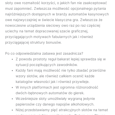
sloty owe rozmaitość korzyści, o jakich fan nie zaakceptować
musi zapomnieć. Zwłaszcza możliwość opcjonalnego pytania
najróżniejszych dostępnych w branży automatów kasynowych
owe najzwyczajniej w świecie klasyczna gra. Zwłaszcza że
nowoczesne urządzenia sieciowy owo raz po raz częściej
uciechy na temat dopracowanej szacie graficznej,
przyciągających motywach fabularnych jak i również
przyciągającej struktury bonusów.
Po co odpowiedzialna zabawa jest zasadnicza?
Z powodu prostoty reguł bakarat lepiej sprawdza się w
sytuacji początkujących zawodników.
Każdy fani mają możliwość nie tylko zbadać przeróżne
wzory slotów, ale również całkiem ocenić każde
katalogów własności jak i również przywileje.
W innych platformach jest ogromna różnorodność
dwóch-bębnowych automatów do gierek.
Wcześniejsze sloty umożliwiały wygraną jedynie
papierosów czy danego napojów alkoholowych.
Niżej przedstawiamy pięć atrakcyjnych slotów na temat