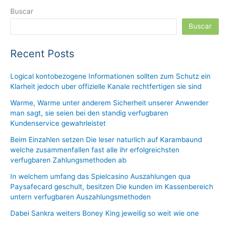
Buscar
Buscar
Recent Posts
Logical kontobezogene Informationen sollten zum Schutz ein
Klarheit jedoch uber offizielle Kanale rechtfertigen sie sind
Warme, Warme unter anderem Sicherheit unserer Anwender
man sagt, sie seien bei den standig verfugbaren
Kundenservice gewahrleistet
Beim Einzahlen setzen Die leser naturlich auf Karambaund
welche zusammenfallen fast alle ihr erfolgreichsten
verfugbaren Zahlungsmethoden ab
In welchem umfang das Spielcasino Auszahlungen qua
Paysafecard geschult, besitzen Die kunden im Kassenbereich
untern verfugbaren Auszahlungsmethoden
Dabei Sankra weiters Boney King jeweilig so weit wie one