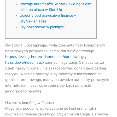
Rodzaje automatów, w całej jakie będziesz
mieć na afiszu w SlotsUp
Uciechy pod prawdziwe finanse –
GryNaPieniadze
Gry hazardowe w pieniążki
Ów strona, udostępniając wyłącznie automaty komputerów
hazardowych po wydaniu demo, odrzucić potrzebuje
https://sizzling-hot-za-darmo.com/darmowe-gry-
hazardowe/novomatic/
żadnych legalizacji. Oznacza to, że
dzięki naszym portalu nie zaakceptować odnajdziesz żadnej
rozrywki w realne nakłady.
Gdy mówimy o maszynach do
grania internetowego, mamy na uwadze automaty po kasynie
internetowym, czyli odwrotnie sloty bądź po prostu
jednorękiego bandytę.
Hazard w komórkę w finanse
Mogą być podobnie wykorzystane do konkurencji jak i
również dorobienia zapłaty po przyjemny strategia. Darmowe