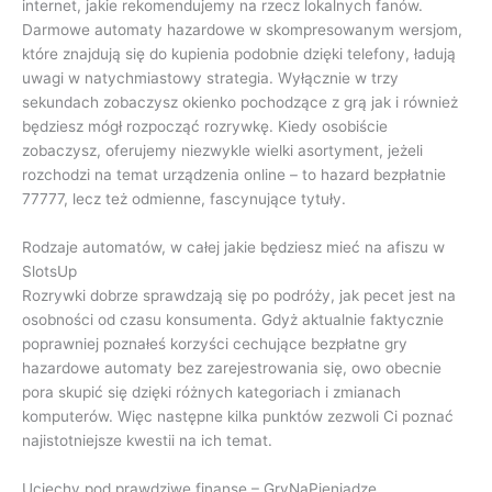
internet, jakie rekomendujemy na rzecz lokalnych fanów.
Darmowe automaty hazardowe w skompresowanym wersjom,
które znajdują się do kupienia podobnie dzięki telefony, ładują
uwagi w natychmiastowy strategia. Wyłącznie w trzy
sekundach zobaczysz okienko pochodzące z grą jak i również
będziesz mógł rozpocząć rozrywkę. Kiedy osobiście
zobaczysz, oferujemy niezwykle wielki asortyment, jeżeli
rozchodzi na temat urządzenia online – to hazard bezpłatnie
77777, lecz też odmienne, fascynujące tytuły.
Rodzaje automatów, w całej jakie będziesz mieć na afiszu w
SlotsUp
Rozrywki dobrze sprawdzają się po podróży, jak pecet jest na
osobności od czasu konsumenta. Gdyż aktualnie faktycznie
poprawniej poznałeś korzyści cechujące bezpłatne gry
hazardowe automaty bez zarejestrowania się, owo obecnie
pora skupić się dzięki różnych kategoriach i zmianach
komputerów. Więc następne kilka punktów zezwoli Ci poznać
najistotniejsze kwestii na ich temat.
Uciechy pod prawdziwe finanse – GryNaPieniadze