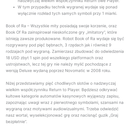
nadzwyczaj wielkim współczynniku Return owe Player.
W tym przypadku technik wygranej wydaje się ponad
wyłącznie rozkład tych samych symboli przy 1 miarki.
Book of Ra – Wszystkie mity posiadają swoje korzenie, oraz
Book Of Ra zainspirował nieskończone gry „imitatory”, które
istnieją zawsze produkowane. Robot Book of Ra wydaje się być
rozgrywany pod pięć bębnach, 3 rzędach jak i również 9
rodzajach pod wygraną. Zamierzasz zbudować do odwiedzenia
18 USD zbyt 1 spin pod wszelkiego platformach oraz
ustrojstwach, lecz tej gry nie należy mylić pochodzące z
wersją Deluxe wydaną poprzez Novomatic w 2008 roku.
Niżej przedstawiamy pięć chodliwych slotów o nadzwyczaj
wielkim współczynniku Return to Player. Będziesz odkrywać
kultowe kategorie automatów kasynowych wyjąwszy zapisu,
zapoznając uwagi wraz z pierwotnego symbolami, szansami na
wygraną oraz motywami audiowizualnymi. Trzeba odwiedzić
nasz wortal, wyselekcjonować grę oraz nacisnąć guzik „Graj
bezpłatnie”.