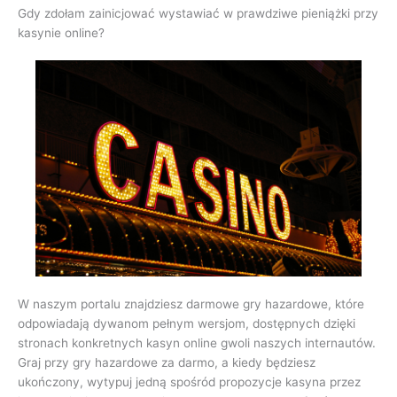
Gdy zdołam zainicjować wystawiać w prawdziwe pieniążki przy
kasynie online?
W naszym portalu znajdziesz darmowe gry hazardowe, które
odpowiadają dywanom pełnym wersjom, dostępnych dzięki
stronach konkretnych kasyn online gwoli naszych internautów.
Graj przy gry hazardowe za darmo, a kiedy będziesz
ukończony, wytypuj jedną spośród propozycje kasyna przez