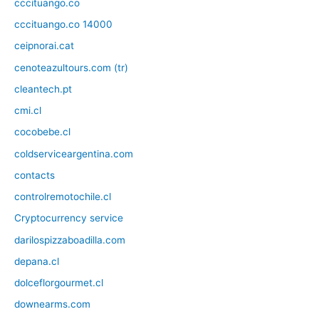
cccituango.co
cccituango.co 14000
ceipnorai.cat
cenoteazultours.com (tr)
cleantech.pt
cmi.cl
cocobebe.cl
coldserviceargentina.com
contacts
controlremotochile.cl
Cryptocurrency service
darilospizzaboadilla.com
depana.cl
dolceflorgourmet.cl
downearms.com