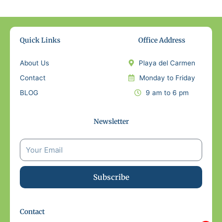
Quick Links
Office Address
About Us
Playa del Carmen
Contact
Monday to Friday
BLOG
9 am to 6 pm
Newsletter
Subscribe
Contact