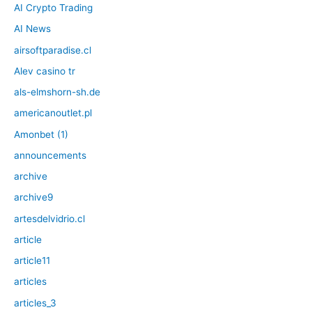
AI Crypto Trading
AI News
airsoftparadise.cl
Alev casino tr
als-elmshorn-sh.de
americanoutlet.pl
Amonbet (1)
announcements
archive
archive9
artesdelvidrio.cl
article
article11
articles
articles_3