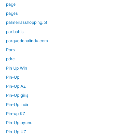
page
pages
palmeirasshopping.pt
paribahis
parquedonalindu.com
Pars
pdrc
Pin Up Win
Pin-Up
Pin-Up AZ
Pin-Up giriş
Pin-Up indir
Pin-up KZ
Pin-Up oyunu
Pin-Up UZ