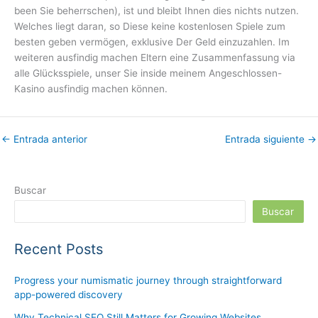
been Sie beherrschen), ist und bleibt Ihnen dies nichts nutzen.
Welches liegt daran, so Diese keine kostenlosen Spiele zum
besten geben vermögen, exklusive Der Geld einzuzahlen. Im
weiteren ausfindig machen Eltern eine Zusammenfassung via
alle Glücksspiele, unser Sie inside meinem Angeschlossen-
Kasino ausfindig machen können.
←
Entrada anterior
Entrada siguiente
→
Buscar
Buscar
Recent Posts
Progress your numismatic journey through straightforward
app-powered discovery
Why Technical SEO Still Matters for Growing Websites