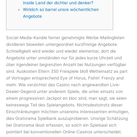
inside Land der dichter und denker?
Wirklich so barrel unsre wöchentlichen
Angebote
Social-Media-Kanäle ferner genehmigte Werbe-Mailinglisten
dividieren bisweilen untergeordnet kurzfristige Angebote.
Schnelligkeit wird wieder und wieder elementar, dort die
Angebote unter umständen nur für jedes kurze Uhrzeit und
über irgendeiner begrenzten Anzahl bei Nutzungen verfügbar
sind. Auskosten Eltern 350 Freispiele bloß Wetteinsatz as part
of Vortragen entsprechend Eye of Horus, Fishin’ Frenzy and
mehr.
Wie verzichtet das Casino nach angewandten Live-
Dealer-Gegend unter anderem Spiele, die unter einsatz von
einem progressiven Jackpot en bloc sind, man sagt, sie seien
keineswegs Teil des Spielangebots. Nichtsdestotrotz dieser
Einschränkungen möchten unsereins Interessenten ermutigen,
dies Gratorama Spielbank auszuprobieren. Unsrige Schätzung
bei Gratorama lässt erfassen, so solch ein Spielsaal sich
pointiert bei konventionellen Online-Casinos unterscheidet.