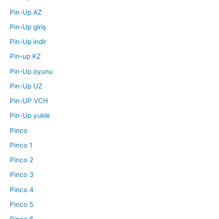
Pin-Up AZ
Pin-Up giriş
Pin-Up indir
Pin-up KZ
Pin-Up oyunu
Pin-Up UZ
Pin-UP VCH
Pin-Up yukle
Pinco
Pinco 1
Pinco 2
Pinco 3
Pinco 4
Pinco 5