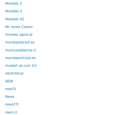
Mostbet 2
Mostbet 3
Mostbet AZ
Mr Jones Casino
mrowka.zgora.pl
mundopodcast.es
municasablanca.cl
murobeachclub.es
muskat-uk.com (tr)
neohotel.pl
NEW
new13
News
news111
niam.cl