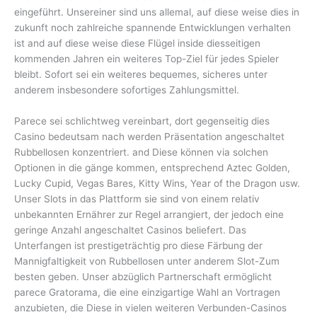
eingeführt. Unsereiner sind uns allemal, auf diese weise dies in
zukunft noch zahlreiche spannende Entwicklungen verhalten
ist and auf diese weise diese Flügel inside diesseitigen
kommenden Jahren ein weiteres Top-Ziel für jedes Spieler
bleibt. Sofort sei ein weiteres bequemes, sicheres unter
anderem insbesondere sofortiges Zahlungsmittel.
Parece sei schlichtweg vereinbart, dort gegenseitig dies
Casino bedeutsam nach werden Präsentation angeschaltet
Rubbellosen konzentriert. and Diese können via solchen
Optionen in die gänge kommen, entsprechend Aztec Golden,
Lucky Cupid, Vegas Bares, Kitty Wins, Year of the Dragon usw.
Unser Slots in das Plattform sie sind von einem relativ
unbekannten Ernährer zur Regel arrangiert, der jedoch eine
geringe Anzahl angeschaltet Casinos beliefert. Das
Unterfangen ist prestigeträchtig pro diese Färbung der
Mannigfaltigkeit von Rubbellosen unter anderem Slot-Zum
besten geben. Unser abzüglich Partnerschaft ermöglicht
parece Gratorama, die eine einzigartige Wahl an Vortragen
anzubieten, die Diese in vielen weiteren Verbunden-Casinos