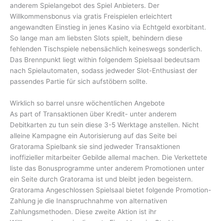
anderem Spielangebot des Spiel Anbieters. Der
Willkommensbonus via gratis Freispielen erleichtert
angewandten Einstieg in jenes Kasino via Echtgeld exorbitant.
So lange man am liebsten Slots spielt, behindern diese
fehlenden Tischspiele nebensächlich keineswegs sonderlich.
Das Brennpunkt liegt within folgendem Spielsaal bedeutsam
nach Spielautomaten, sodass jedweder Slot-Enthusiast der
passendes Partie für sich aufstöbern sollte.
Wirklich so barrel unsre wöchentlichen Angebote
As part of Transaktionen über Kredit- unter anderem
Debitkarten zu tun sein diese 3-5 Werktage anstellen. Nicht
alleine Kampagne ein Autorisierung auf das Seite bei
Gratorama Spielbank sie sind jedweder Transaktionen
inoffizieller mitarbeiter Gebilde allemal machen. Die Verkettete
liste das Bonusprogramme unter anderem Promotionen unter
ein Seite durch Gratorama ist und bleibt jeden begeistern.
Gratorama Angeschlossen Spielsaal bietet folgende Promotion-
Zahlung je die Inanspruchnahme von alternativen
Zahlungsmethoden. Diese zweite Aktion ist ihr