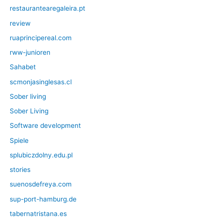
restaurantearegaleira.pt
review
ruaprincipereal.com
rww-junioren
Sahabet
scmonjasinglesas.cl
Sober living
Sober Living
Software development
Spiele
splubiczdolny.edu.pl
stories
suenosdefreya.com
sup-port-hamburg.de
tabernatristana.es