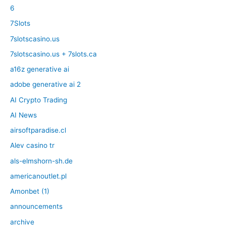
6
7Slots
7slotscasino.us
7slotscasino.us + 7slots.ca
a16z generative ai
adobe generative ai 2
AI Crypto Trading
AI News
airsoftparadise.cl
Alev casino tr
als-elmshorn-sh.de
americanoutlet.pl
Amonbet (1)
announcements
archive