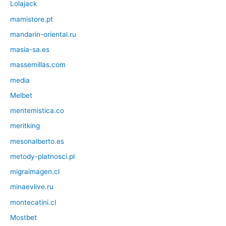
Lolajack
mamistore.pt
mandarin-oriental.ru
masia-sa.es
massemillas.com
media
Melbet
mentemistica.co
meritking
mesonalberto.es
metody-platnosci.pl
migraimagen.cl
minaevlive.ru
montecatini.cl
Mostbet