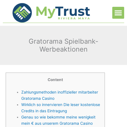
Ir
M
al
contenido
Gratorama Spielbank-
Werbeaktionen
Content
Zahlungsmethoden inoffizieller mitarbeiter
Gratorama Casino
Wirklich so innervieren Die leser kostenlose
Credits in das Eintragung
Genau so wie bekomme meine wenigkeit
mein € aus unserem Gratorama Casino