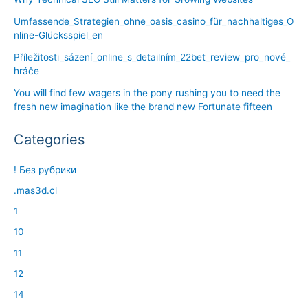
Umfassende_Strategien_ohne_oasis_casino_für_nachhaltiges_O
nline-Glücksspiel_en
Příležitosti_sázení_online_s_detailním_22bet_review_pro_nové_
hráče
You will find few wagers in the pony rushing you to need the
fresh new imagination like the brand new Fortunate fifteen
Categories
! Без рубрики
.mas3d.cl
1
10
11
12
14