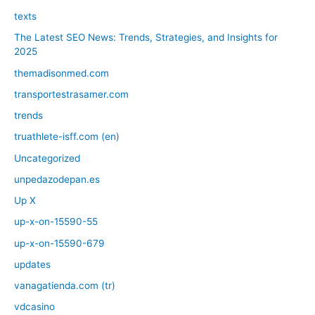
texts
The Latest SEO News: Trends, Strategies, and Insights for
2025
themadisonmed.com
transportestrasamer.com
trends
truathlete-isff.com (en)
Uncategorized
unpedazodepan.es
Up X
up-x-on-15590-55
up-x-on-15590-679
updates
vanagatienda.com (tr)
vdcasino