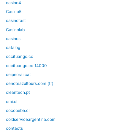
casino4
Casino5
casinofast
Casinolab
casinos
catalog
cccituango.co
cccituango.co 14000
ceipnorai.cat
cenoteazultours.com (tr)
cleantech.pt
cmi.cl
cocobebe.cl
coldserviceargentina.com
contacts