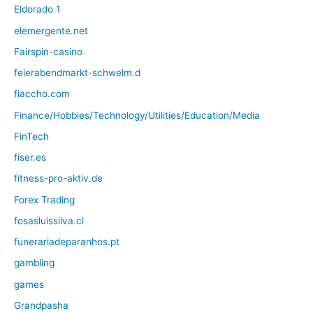
Eldorado 1
elemergente.net
Fairspin-casino
feierabendmarkt-schwelm.d
fiaccho.com
Finance/Hobbies/Technology/Utilities/Education/Media
FinTech
fiser.es
fitness-pro-aktiv.de
Forex Trading
fosasluissilva.cl
funerariadeparanhos.pt
gambling
games
Grandpasha