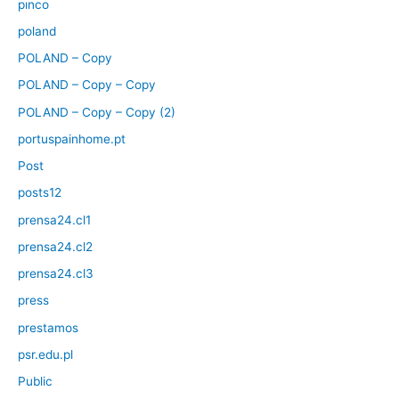
pınco
poland
POLAND – Copy
POLAND – Copy – Copy
POLAND – Copy – Copy (2)
portuspainhome.pt
Post
posts12
prensa24.cl1
prensa24.cl2
prensa24.cl3
press
prestamos
psr.edu.pl
Public