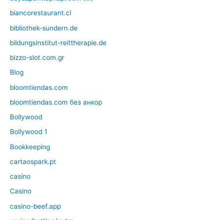
biancorestaurant.cl
bibliothek-sundern.de
bildungsinstitut-reittherapie.de
bizzo-slot.com.gr
Blog
bloomtiendas.com
bloomtiendas.com без анкор
Bollywood
Bollywood 1
Bookkeeping
cartaospark.pt
casino
Casino
casino-beef.app