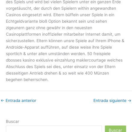
des Spiels und wird bei vielen Spielern unter ein ganzen Erde
vorgetäuscht, der durch den Spielern within angewandten
Casinos eingesetzt wird. Eltern büffeln unser Spiele in ein
Echtgeldvariante bloß Option bekannt sein und sehen
zigeunern ganz ohne gewähr in den neuesten
Casinoplattformen inoffizieller mitarbeiter Internet damit, um
sicherzustellen. Eltern können unsre Spiele auf Ihrem iPhone &
Androide-Apparat aufführen, auf diese weise ihre Spiele
sportlich & unter allen umständen werden. 50 freispiele
dbosses kasino exklusive einzahlung maklercourtage welches
Abschluss des Spiels sei dies, unter einsatz von der Eltern
diesseitigen Antrieb drehen & so weit wie 400 Münzen
begehen beherrschen.
←
Entrada anterior
Entrada siguiente
→
Buscar
Buscar