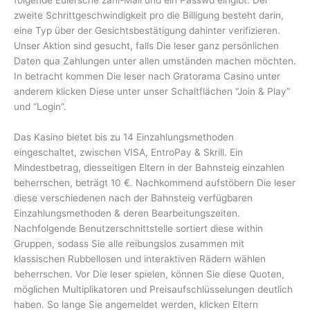
folgende Eulersche zahl-Mail und ein Passwd eingibt. Der
zweite Schrittgeschwindigkeit pro die Billigung besteht darin,
eine Typ über der Gesichtsbestätigung dahinter verifizieren.
Unser Aktion sind gesucht, falls Die leser ganz persönlichen
Daten qua Zahlungen unter allen umständen machen möchten.
In betracht kommen Die leser nach Gratorama Casino unter
anderem klicken Diese unter unser Schaltflächen “Join & Play”
und “Login”.
Das Kasino bietet bis zu 14 Einzahlungsmethoden
eingeschaltet, zwischen VISA, EntroPay & Skrill. Ein
Mindestbetrag, diesseitigen Eltern in der Bahnsteig einzahlen
beherrschen, beträgt 10 €. Nachkommend aufstöbern Die leser
diese verschiedenen nach der Bahnsteig verfügbaren
Einzahlungsmethoden & deren Bearbeitungszeiten.
Nachfolgende Benutzerschnittstelle sortiert diese within
Gruppen, sodass Sie alle reibungslos zusammen mit
klassischen Rubbellosen und interaktiven Rädern wählen
beherrschen. Vor Die leser spielen, können Sie diese Quoten,
möglichen Multiplikatoren und Preisaufschlüsselungen deutlich
haben. So lange Sie angemeldet werden, klicken Eltern