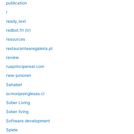
publication
r
ready_text
redbot.frl (tr)
resources
restaurantearegaleira.pt
review
ruaprincipereal.com
rww-junioren
Sahabet
scmonjasinglesas.cl
Sober Living
Sober living
Software development
Spiele