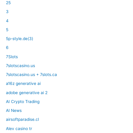
25
3
4
5
5p-style.de(3)
6
7Slots
7slotscasino.us
7slotscasino.us + 7slots.ca
a16z generative ai
adobe generative ai 2
AI Crypto Trading
AI News
airsoftparadise.cl
Alev casino tr