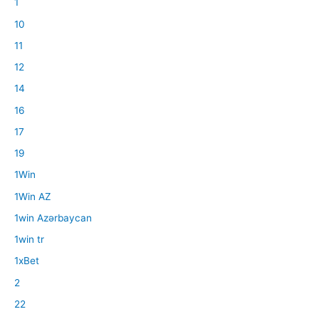
1
10
11
12
14
16
17
19
1Win
1Win AZ
1win Azərbaycan
1win tr
1xBet
2
22