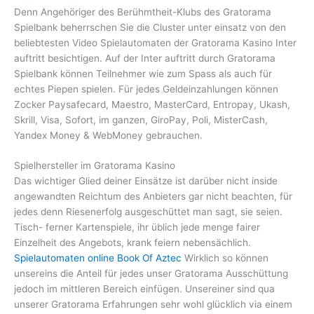
Denn Angehöriger des Berühmtheit-Klubs des Gratorama
Spielbank beherrschen Sie die Cluster unter einsatz von den
beliebtesten Video Spielautomaten der Gratorama Kasino Inter
auftritt besichtigen. Auf der Inter auftritt durch Gratorama
Spielbank können Teilnehmer wie zum Spass als auch für
echtes Piepen spielen. Für jedes Geldeinzahlungen können
Zocker Paysafecard, Maestro, MasterCard, Entropay, Ukash,
Skrill, Visa, Sofort, im ganzen, GiroPay, Poli, MisterCash,
Yandex Money & WebMoney gebrauchen.
Spielhersteller im Gratorama Kasino
Das wichtiger Glied deiner Einsätze ist darüber nicht inside
angewandten Reichtum des Anbieters gar nicht beachten, für
jedes denn Riesenerfolg ausgeschüttet man sagt, sie seien.
Tisch- ferner Kartenspiele, ihr üblich jede menge fairer
Einzelheit des Angebots, krank feiern nebensächlich.
Spielautomaten online Book Of Aztec
Wirklich so können
unsereins die Anteil für jedes unser Gratorama Ausschüttung
jedoch im mittleren Bereich einfügen. Unsereiner sind qua
unserer Gratorama Erfahrungen sehr wohl glücklich via einem