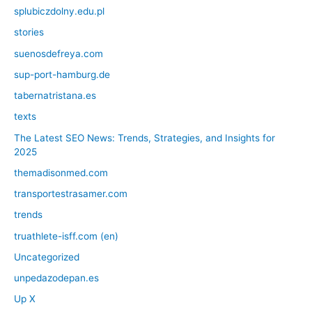
splubiczdolny.edu.pl
stories
suenosdefreya.com
sup-port-hamburg.de
tabernatristana.es
texts
The Latest SEO News: Trends, Strategies, and Insights for
2025
themadisonmed.com
transportestrasamer.com
trends
truathlete-isff.com (en)
Uncategorized
unpedazodepan.es
Up X