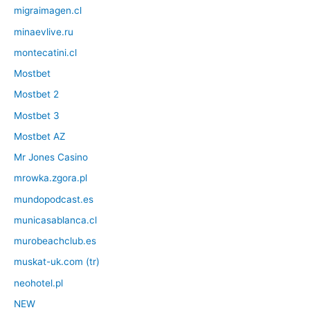
migraimagen.cl
minaevlive.ru
montecatini.cl
Mostbet
Mostbet 2
Mostbet 3
Mostbet AZ
Mr Jones Casino
mrowka.zgora.pl
mundopodcast.es
municasablanca.cl
murobeachclub.es
muskat-uk.com (tr)
neohotel.pl
NEW