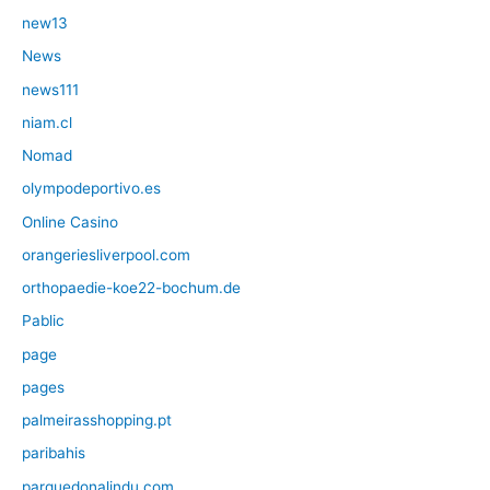
new13
News
news111
niam.cl
Nomad
olympodeportivo.es
Online Casino
orangeriesliverpool.com
orthopaedie-koe22-bochum.de
Pablic
page
pages
palmeirasshopping.pt
paribahis
parquedonalindu.com