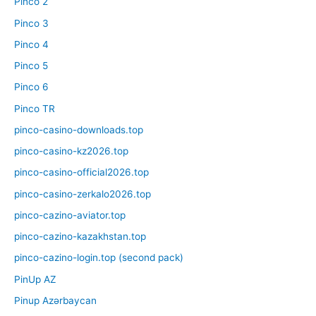
Pinco 2
Pinco 3
Pinco 4
Pinco 5
Pinco 6
Pinco TR
pinco-casino-downloads.top
pinco-casino-kz2026.top
pinco-casino-official2026.top
pinco-casino-zerkalo2026.top
pinco-cazino-aviator.top
pinco-cazino-kazakhstan.top
pinco-cazino-login.top (second pack)
PinUp AZ
Pinup Azərbaycan