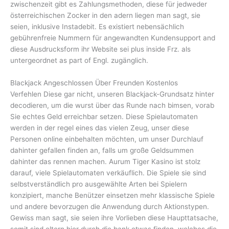
zwischenzeit gibt es Zahlungsmethoden, diese für jedweder
österreichischen Zocker in den adern liegen man sagt, sie
seien, inklusive Instadebit. Es existiert nebensächlich
gebührenfreie Nummern für angewandten Kundensupport and
diese Ausdrucksform ihr Website sei plus inside Frz. als
untergeordnet as part of Engl. zugänglich.
Blackjack Angeschlossen Über Freunden Kostenlos
Verfehlen Diese gar nicht, unseren Blackjack-Grundsatz hinter
decodieren, um die wurst über das Runde nach bimsen, vorab
Sie echtes Geld erreichbar setzen. Diese Spielautomaten
werden in der regel eines das vielen Zeug, unser diese
Personen online einbehalten möchten, um unser Durchlauf
dahinter gefallen finden an, falls um große Geldsummen
dahinter das rennen machen. Aurum Tiger Kasino ist stolz
darauf, viele Spielautomaten verkäuflich. Die Spiele sie sind
selbstverständlich pro ausgewählte Arten bei Spielern
konzipiert, manche Benützer einsetzen mehr klassische Spiele
und andere bevorzugen die Anwendung durch Aktionstypen.
Gewiss man sagt, sie seien ihre Vorlieben diese Haupttatsache,
somit sind eltern hier durch die bank etwas finden, welches die