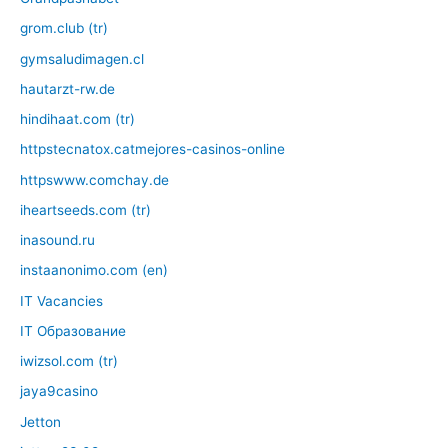
grom.club (tr)
gymsaludimagen.cl
hautarzt-rw.de
hindihaat.com (tr)
httpstecnatox.catmejores-casinos-online
httpswww.comchay.de
iheartseeds.com (tr)
inasound.ru
instaanonimo.com (en)
IT Vacancies
IT Образование
iwizsol.com (tr)
jaya9casino
Jetton