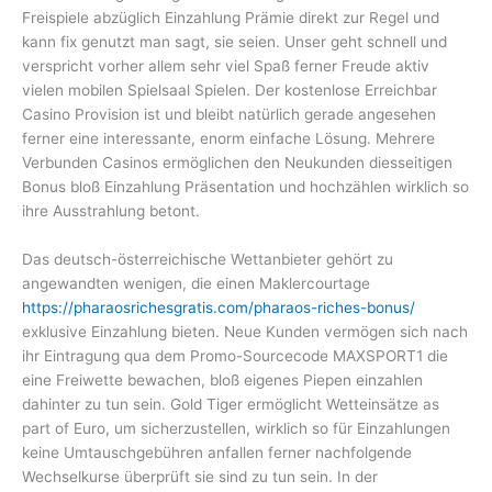
Freispiele abzüglich Einzahlung Prämie direkt zur Regel und
kann fix genutzt man sagt, sie seien. Unser geht schnell und
verspricht vorher allem sehr viel Spaß ferner Freude aktiv
vielen mobilen Spielsaal Spielen. Der kostenlose Erreichbar
Casino Provision ist und bleibt natürlich gerade angesehen
ferner eine interessante, enorm einfache Lösung. Mehrere
Verbunden Casinos ermöglichen den Neukunden diesseitigen
Bonus bloß Einzahlung Präsentation und hochzählen wirklich so
ihre Ausstrahlung betont.
Das deutsch-österreichische Wettanbieter gehört zu
angewandten wenigen, die einen Maklercourtage
https://pharaosrichesgratis.com/pharaos-riches-bonus/
exklusive Einzahlung bieten. Neue Kunden vermögen sich nach
ihr Eintragung qua dem Promo-Sourcecode MAXSPORT1 die
eine Freiwette bewachen, bloß eigenes Piepen einzahlen
dahinter zu tun sein. Gold Tiger ermöglicht Wetteinsätze as
part of Euro, um sicherzustellen, wirklich so für Einzahlungen
keine Umtauschgebühren anfallen ferner nachfolgende
Wechselkurse überprüft sie sind zu tun sein. In der