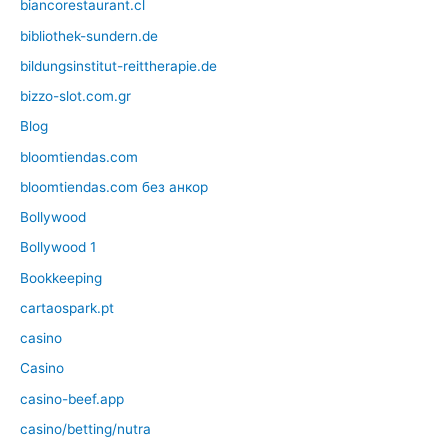
biancorestaurant.cl
bibliothek-sundern.de
bildungsinstitut-reittherapie.de
bizzo-slot.com.gr
Blog
bloomtiendas.com
bloomtiendas.com без анкор
Bollywood
Bollywood 1
Bookkeeping
cartaospark.pt
casino
Casino
casino-beef.app
casino/betting/nutra