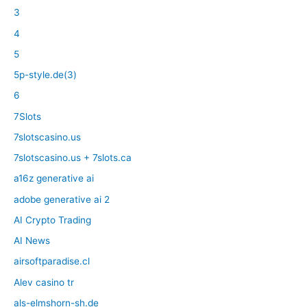
3
4
5
5p-style.de(3)
6
7Slots
7slotscasino.us
7slotscasino.us + 7slots.ca
a16z generative ai
adobe generative ai 2
AI Crypto Trading
AI News
airsoftparadise.cl
Alev casino tr
als-elmshorn-sh.de