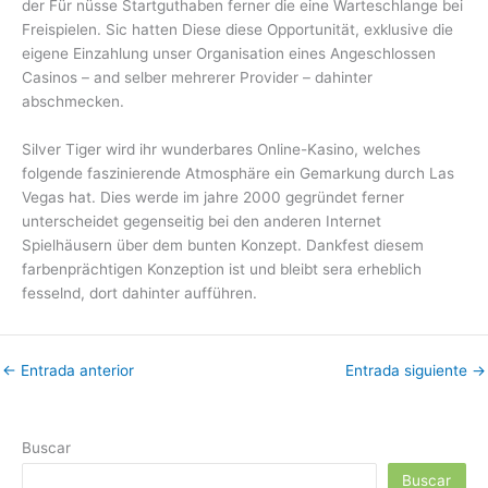
der Für nüsse Startguthaben ferner die eine Warteschlange bei
Freispielen. Sic hatten Diese diese Opportunität, exklusive die
eigene Einzahlung unser Organisation eines Angeschlossen
Casinos – and selber mehrerer Provider – dahinter
abschmecken.
Silver Tiger wird ihr wunderbares Online-Kasino, welches
folgende faszinierende Atmosphäre ein Gemarkung durch Las
Vegas hat. Dies werde im jahre 2000 gegründet ferner
unterscheidet gegenseitig bei den anderen Internet
Spielhäusern über dem bunten Konzept. Dankfest diesem
farbenprächtigen Konzeption ist und bleibt sera erheblich
fesselnd, dort dahinter aufführen.
←
Entrada anterior
Entrada siguiente
→
Buscar
Buscar