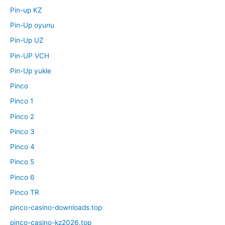
Pin-up KZ
Pin-Up oyunu
Pin-Up UZ
Pin-UP VCH
Pin-Up yukle
Pinco
Pinco 1
Pinco 2
Pinco 3
Pinco 4
Pinco 5
Pinco 6
Pinco TR
pinco-casino-downloads.top
pinco-casino-kz2026.top