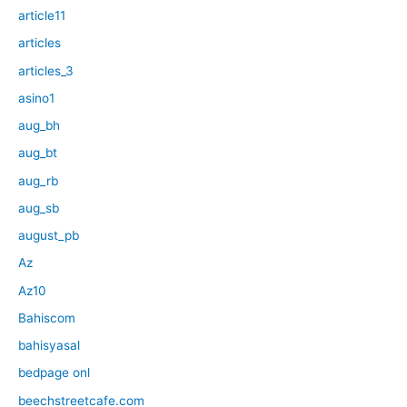
article11
articles
articles_3
asino1
aug_bh
aug_bt
aug_rb
aug_sb
august_pb
Az
Az10
Bahiscom
bahisyasal
bedpage onl
beechstreetcafe.com