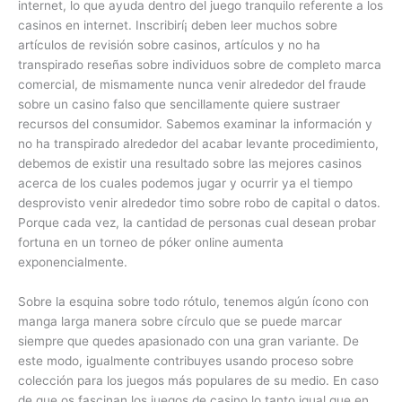
internet, lo que ayuda dentro del juego tranquilo referente a los
casinos en internet. Inscribirí¡ deben leer muchos sobre
artículos de revisión sobre casinos, artículos y no ha
transpirado reseñas sobre individuos sobre de completo marca
comercial, de mismamente nunca venir alrededor del fraude
sobre un casino falso que sencillamente quiere sustraer
recursos del consumidor. Sabemos examinar la información y
no ha transpirado alrededor del acabar levante procedimiento,
debemos de existir una resultado sobre las mejores casinos
acerca de los cuales podemos jugar y ocurrir ya el tiempo
desprovisto venir alrededor timo sobre robo de capital o datos.
Porque cada vez, la cantidad de personas cual desean probar
fortuna en un torneo de póker online aumenta
exponencialmente.
Sobre la esquina sobre todo rótulo, tenemos algún ícono con
manga larga manera sobre círculo que se puede marcar
siempre que quedes apasionado con una gran variante. De
este modo, igualmente contribuyes usando proceso sobre
colección para los juegos más populares de su medio. En caso
de que os fascinan los juegos de casino lo tanto igual que en