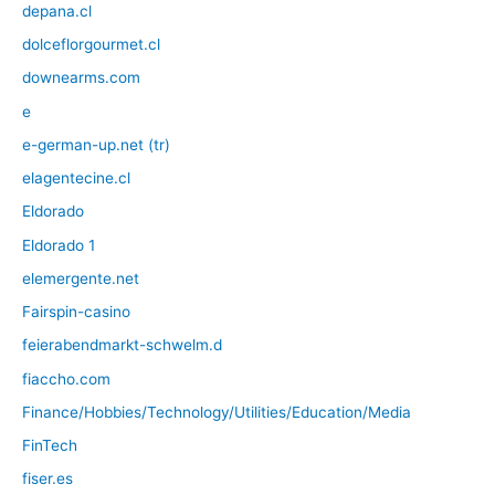
depana.cl
dolceflorgourmet.cl
downearms.com
e
e-german-up.net (tr)
elagentecine.cl
Eldorado
Eldorado 1
elemergente.net
Fairspin-casino
feierabendmarkt-schwelm.d
fiaccho.com
Finance/Hobbies/Technology/Utilities/Education/Media
FinTech
fiser.es