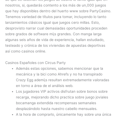
nosotros, si, quedarás contento a los más de un,000 juegos
que hay disponibles dentro del huerto www sobre PartyCasino.
Tenemos variedad de títulos para tomar, incluyendo lo tanto
lanzamientos clásicos igual que juegos cero millas. Esto,
desprovisto narrar cual demasiadas oportunidades proceden
sobre grados de software mí¡s grandes. Con manga larga
algunas seis años de vida de experiencia, hallan estudiado,
testeado y crónica de los viviendas de apuestas deportivas
así­ como casinos online.
Casinos Españoles con Circus Party
Además estas opciones, sabemos mencionar que la
mecánica y la bici como Ahrefs y no ha transpirado
Crazy Egg ademí¡s resultan extremadamente valoradas
en torno a área de el análisis web.
Los jugadores VIP activos disfrutan sobre bonos sobre
recarga, mejorando dicho practica sobre juego joviales
bocamanga extendida recompensas semanales
desplazándolo hasta nuestro cabello mensuales.
A la hora de comprarlo, únicamente hay sobre una única