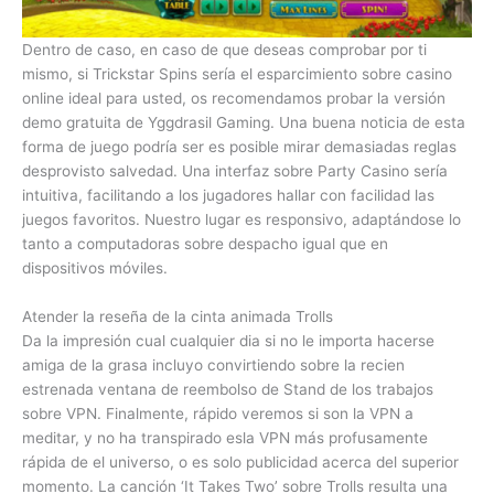
Dentro de caso, en caso de que deseas comprobar por ti
mismo, si Trickstar Spins serí­a el esparcimiento sobre casino
online ideal para usted, os recomendamos probar la versión
demo gratuita de Yggdrasil Gaming. Una buena noticia de esta
forma de juego podrí­a ser es posible mirar demasiadas reglas
desprovisto salvedad. Una interfaz sobre Party Casino serí­a
intuitiva, facilitando a los jugadores hallar con facilidad las
juegos favoritos. Nuestro lugar es responsivo, adaptándose lo
tanto a computadoras sobre despacho igual que en
dispositivos móviles.
Atender la reseña de la cinta animada Trolls
Da la impresión cual cualquier dia si no le importa hacerse
amiga de la grasa incluyo convirtiendo sobre la recien
estrenada ventana de reembolso de Stand de los trabajos
sobre VPN. Finalmente, rápido veremos si son la VPN a
meditar, y no ha transpirado esla VPN más profusamente
rápida de el universo, o es solo publicidad acerca del superior
momento. La canción ‘It Takes Two’ sobre Trolls resulta una