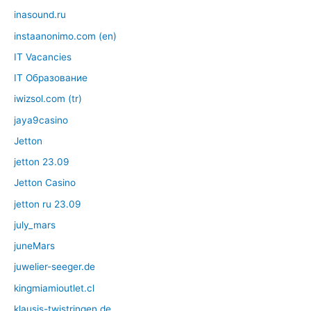
inasound.ru
instaanonimo.com (en)
IT Vacancies
IT Образование
iwizsol.com (tr)
jaya9casino
Jetton
jetton 23.09
Jetton Casino
jetton ru 23.09
july_mars
juneMars
juwelier-seeger.de
kingmiamioutlet.cl
klausis-twistringen.de