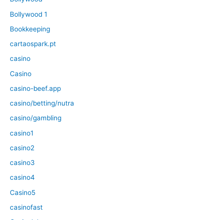
Bollywood 1
Bookkeeping
cartaospark.pt
casino
Casino
casino-beef.app
casino/betting/nutra
casino/gambling
casino1
casino2
casino3
casino4
Casino5
casinofast