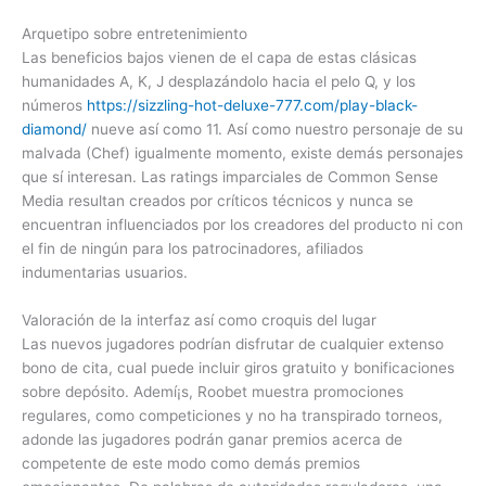
Arquetipo sobre entretenimiento
Las beneficios bajos vienen de el capa de estas clásicas
humanidades A, K, J desplazándolo hacia el pelo Q, y los
números
https://sizzling-hot-deluxe-777.com/play-black-
diamond/
nueve así­ como 11. Así­ como nuestro personaje de su
malvada (Chef) igualmente momento, existe demás personajes
que sí interesan. Las ratings imparciales de Common Sense
Media resultan creados por críticos técnicos y nunca se
encuentran influenciados por los creadores del producto ni con
el fin de ningún para los patrocinadores, afiliados
indumentarias usuarios.
Valoración de la interfaz así­ como croquis del lugar
Las nuevos jugadores podrían disfrutar de cualquier extenso
bono de cita, cual puede incluir giros gratuito y bonificaciones
sobre depósito. Ademí¡s, Roobet muestra promociones
regulares, como competiciones y no ha transpirado torneos,
adonde las jugadores podrán ganar premios acerca de
competente de este modo­ como demás premios