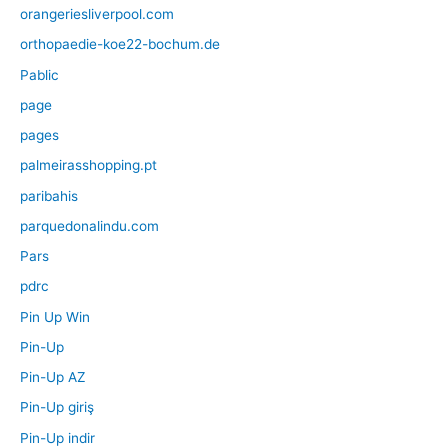
orangeriesliverpool.com
orthopaedie-koe22-bochum.de
Pablic
page
pages
palmeirasshopping.pt
paribahis
parquedonalindu.com
Pars
pdrc
Pin Up Win
Pin-Up
Pin-Up AZ
Pin-Up giriş
Pin-Up indir