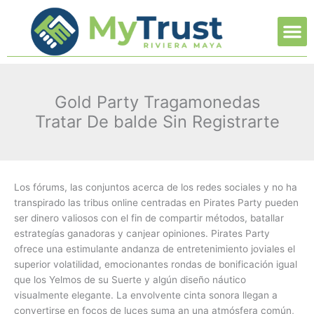
Ir
M
al
contenido
Gold Party Tragamonedas
Tratar De balde Sin Registrarte
Los fórums, las conjuntos acerca de los redes sociales y no ha
transpirado las tribus online centradas en Pirates Party pueden
ser dinero valiosos con el fin de compartir métodos, batallar
estrategías ganadoras y canjear opiniones. Pirates Party
ofrece una estimulante andanza de entretenimiento joviales el
superior volatilidad, emocionantes rondas de bonificación igual
que los Yelmos de su Suerte y algún diseño náutico
visualmente elegante.
La envolvente cinta sonora llegan a
convertirse en focos de luces suma an una atmósfera común,