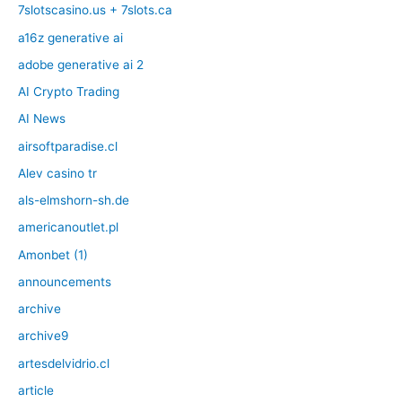
7slotscasino.us + 7slots.ca
a16z generative ai
adobe generative ai 2
AI Crypto Trading
AI News
airsoftparadise.cl
Alev casino tr
als-elmshorn-sh.de
americanoutlet.pl
Amonbet (1)
announcements
archive
archive9
artesdelvidrio.cl
article