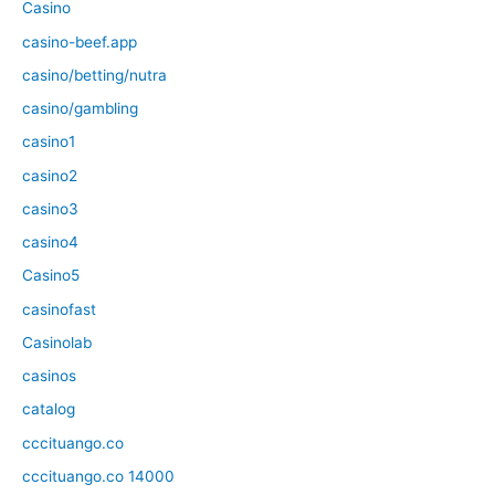
Casino
casino-beef.app
casino/betting/nutra
casino/gambling
casino1
casino2
casino3
casino4
Casino5
casinofast
Casinolab
casinos
catalog
cccituango.co
cccituango.co 14000