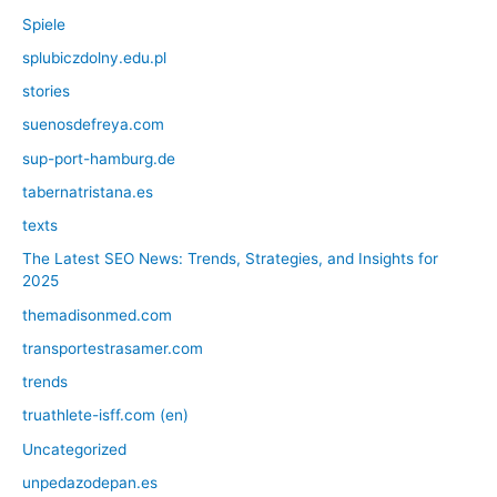
Spiele
splubiczdolny.edu.pl
stories
suenosdefreya.com
sup-port-hamburg.de
tabernatristana.es
texts
The Latest SEO News: Trends, Strategies, and Insights for
2025
themadisonmed.com
transportestrasamer.com
trends
truathlete-isff.com (en)
Uncategorized
unpedazodepan.es