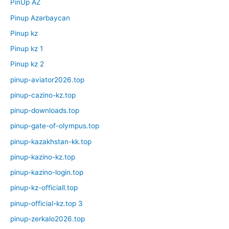
PinUp AZ
Pinup Azərbaycan
Pinup kz
Pinup kz 1
Pinup kz 2
pinup-aviator2026.top
pinup-cazino-kz.top
pinup-downloads.top
pinup-gate-of-olympus.top
pinup-kazakhstan-kk.top
pinup-kazino-kz.top
pinup-kazino-login.top
pinup-kz-officiall.top
pinup-official-kz.top 3
pinup-zerkalo2026.top