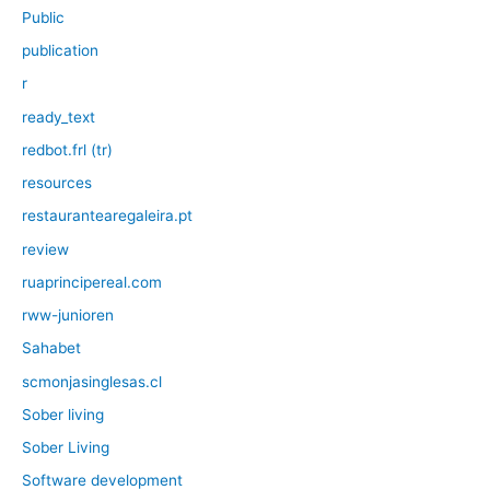
Public
publication
r
ready_text
redbot.frl (tr)
resources
restaurantearegaleira.pt
review
ruaprincipereal.com
rww-junioren
Sahabet
scmonjasinglesas.cl
Sober living
Sober Living
Software development