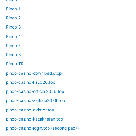
Pinco 1
Pinco 2
Pinco 3
Pinco 4
Pinco 5
Pinco 6
Pinco TR
pinco-casino-downloads.top
pinco-casino-kz2026.top
pinco-casino-official2026.top
pinco-casino-zerkalo2026.top
pinco-cazino-aviator.top
pinco-cazino-kazakhstan.top
pinco-cazino-login.top (second pack)