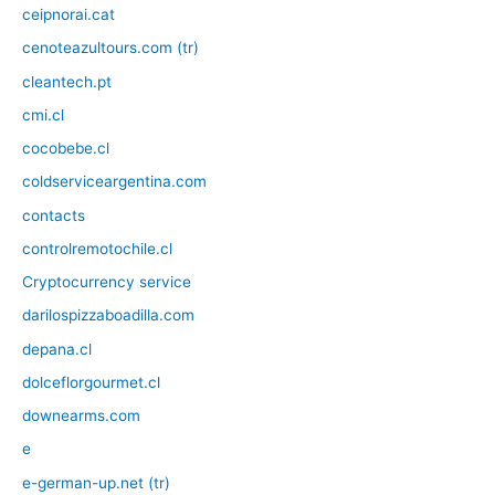
ceipnorai.cat
cenoteazultours.com (tr)
cleantech.pt
cmi.cl
cocobebe.cl
coldserviceargentina.com
contacts
controlremotochile.cl
Cryptocurrency service
darilospizzaboadilla.com
depana.cl
dolceflorgourmet.cl
downearms.com
e
e-german-up.net (tr)