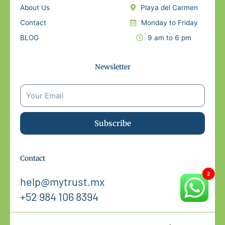
About Us
Playa del Carmen
Contact
Monday to Friday
BLOG
9 am to 6 pm
Newsletter
Subscribe
Contact
help@mytrust.mx
+52 984 106 8394