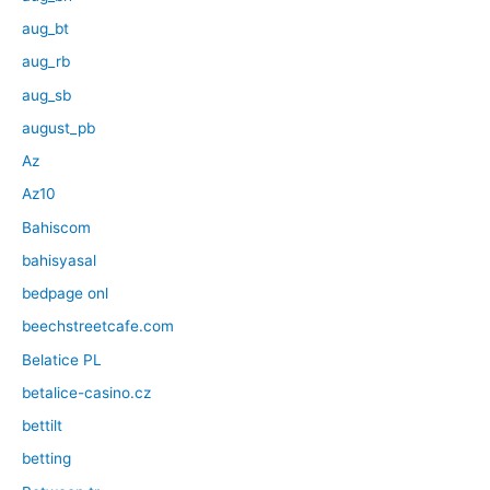
aug_bt
aug_rb
aug_sb
august_pb
Az
Az10
Bahiscom
bahisyasal
bedpage onl
beechstreetcafe.com
Belatice PL
betalice-casino.cz
bettilt
betting