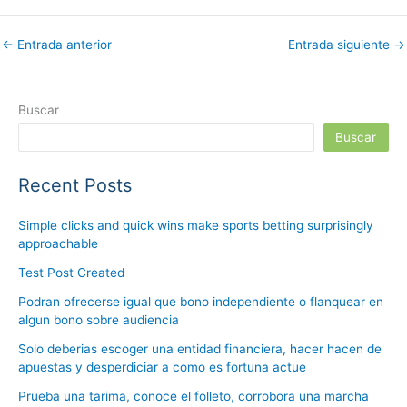
←
Entrada anterior
Entrada siguiente
→
Buscar
Buscar
Recent Posts
Simple clicks and quick wins make sports betting surprisingly
approachable
Test Post Created
Podran ofrecerse igual que bono independiente o flanquear en
algun bono sobre audiencia
Solo deberias escoger una entidad financiera, hacer hacen de
apuestas y desperdiciar a como es fortuna actue
Prueba una tarima, conoce el folleto, corrobora una marcha