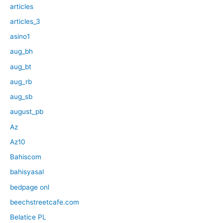
articles
articles_3
asino1
aug_bh
aug_bt
aug_rb
aug_sb
august_pb
Az
Az10
Bahiscom
bahisyasal
bedpage onl
beechstreetcafe.com
Belatice PL