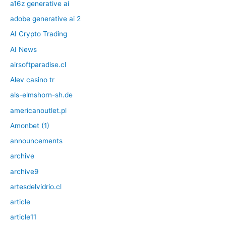
a16z generative ai
adobe generative ai 2
AI Crypto Trading
AI News
airsoftparadise.cl
Alev casino tr
als-elmshorn-sh.de
americanoutlet.pl
Amonbet (1)
announcements
archive
archive9
artesdelvidrio.cl
article
article11