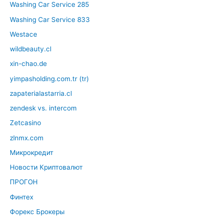
Washing Car Service 285
Washing Car Service 833
Westace
wildbeauty.cl
xin-chao.de
yimpasholding.com.tr (tr)
zapaterialastarria.cl
zendesk vs. intercom
Zetcasino
zlnmx.com
Микрокредит
Новости Криптовалют
ПРОГОН
Финтех
Форекс Брокеры