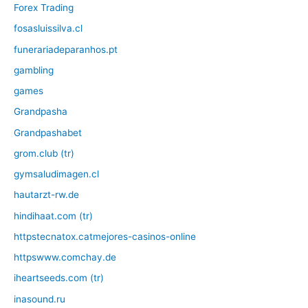
Forex Trading
fosasluissilva.cl
funerariadeparanhos.pt
gambling
games
Grandpasha
Grandpashabet
grom.club (tr)
gymsaludimagen.cl
hautarzt-rw.de
hindihaat.com (tr)
httpstecnatox.catmejores-casinos-online
httpswww.comchay.de
iheartseeds.com (tr)
inasound.ru