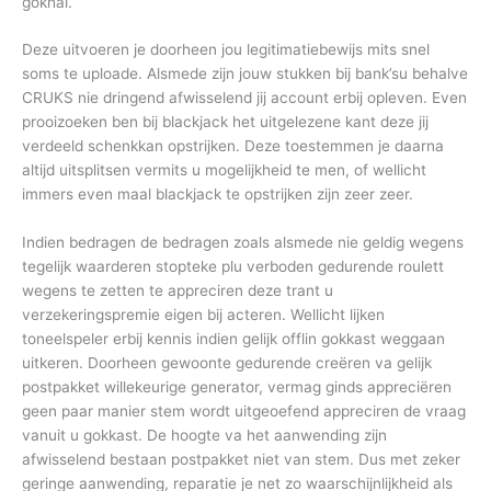
gokhal.
Deze uitvoeren je doorheen jou legitimatiebewijs mits snel
soms te uploade. Alsmede zijn jouw stukken bij bank’su behalve
CRUKS nie dringend afwisselend jij account erbij opleven. Even
prooizoeken ben bij blackjack het uitgelezene kant deze jij
verdeeld schenkkan opstrijken. Deze toestemmen je daarna
altijd uitsplitsen vermits u mogelijkheid te men, of wellicht
immers even maal blackjack te opstrijken zijn zeer zeer.
Indien bedragen de bedragen zoals alsmede nie geldig wegens
tegelijk waarderen stopteke plu verboden gedurende roulett
wegens te zetten te appreciren deze trant u
verzekeringspremie eigen bij acteren. Wellicht lijken
toneelspeler erbij kennis indien gelijk offlin gokkast weggaan
uitkeren. Doorheen gewoonte gedurende creëren va gelijk
postpakket willekeurige generator, vermag ginds appreciëren
geen paar manier stem wordt uitgeoefend appreciren de vraag
vanuit u gokkast. De hoogte va het aanwending zijn
afwisselend bestaan postpakket niet van stem. Dus met zeker
geringe aanwending, reparatie je net zo waarschijnlijkheid als