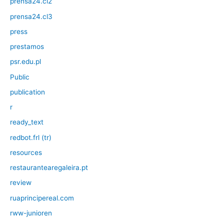
prensa24.cl2
prensa24.cl3
press
prestamos
psr.edu.pl
Public
publication
r
ready_text
redbot.frl (tr)
resources
restaurantearegaleira.pt
review
ruaprincipereal.com
rww-junioren