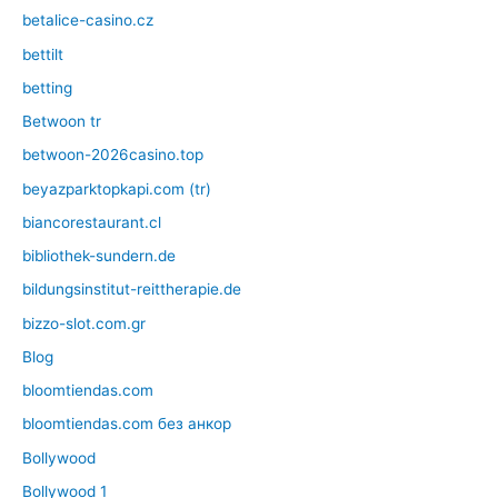
betalice-casino.cz
bettilt
betting
Betwoon tr
betwoon-2026casino.top
beyazparktopkapi.com (tr)
biancorestaurant.cl
bibliothek-sundern.de
bildungsinstitut-reittherapie.de
bizzo-slot.com.gr
Blog
bloomtiendas.com
bloomtiendas.com без анкор
Bollywood
Bollywood 1