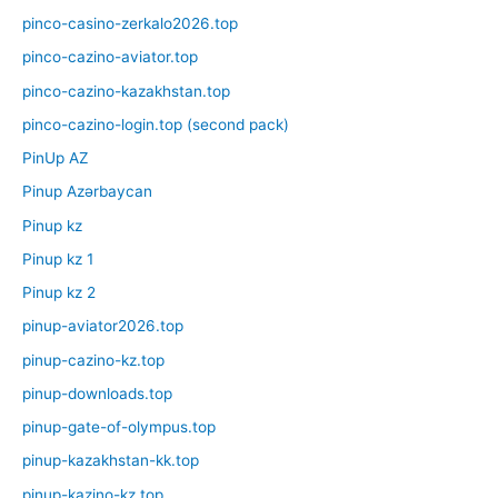
pinco-casino-zerkalo2026.top
pinco-cazino-aviator.top
pinco-cazino-kazakhstan.top
pinco-cazino-login.top (second pack)
PinUp AZ
Pinup Azərbaycan
Pinup kz
Pinup kz 1
Pinup kz 2
pinup-aviator2026.top
pinup-cazino-kz.top
pinup-downloads.top
pinup-gate-of-olympus.top
pinup-kazakhstan-kk.top
pinup-kazino-kz.top