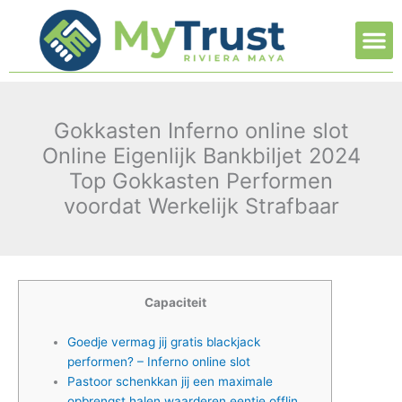
Ir
M
al
contenido
Gokkasten Inferno online slot
Online Eigenlijk Bankbiljet 2024
Top Gokkasten Performen
voordat Werkelijk Strafbaar
Capaciteit
Goedje vermag jij gratis blackjack
performen? – Inferno online slot
Pastoor schenkkan jij een maximale
opbrengst halen waarderen eentje offlin