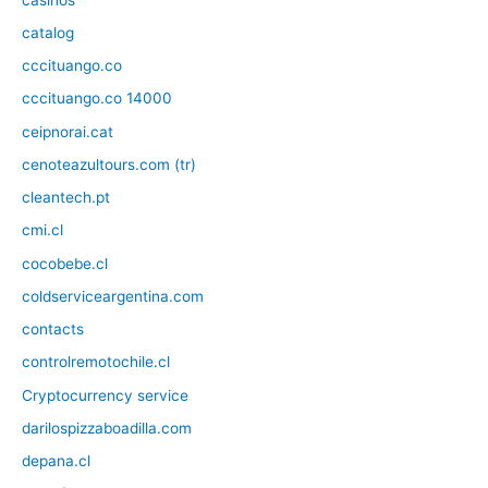
catalog
cccituango.co
cccituango.co 14000
ceipnorai.cat
cenoteazultours.com (tr)
cleantech.pt
cmi.cl
cocobebe.cl
coldserviceargentina.com
contacts
controlremotochile.cl
Cryptocurrency service
darilospizzaboadilla.com
depana.cl