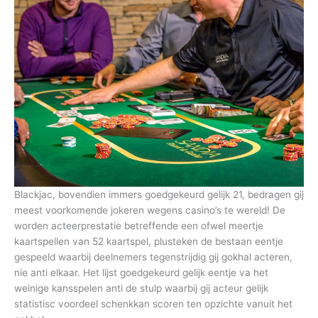
Blackjac, bovendien immers goedgekeurd gelijk 21, bedragen gij
meest voorkomende jokeren wegens casino’s te wereld! De
worden acteerprestatie betreffende een ofwel meertje
kaartspellen van 52 kaartspel, plusteken de bestaan eentje
gespeeld waarbij deelnemers tegenstrijdig gij gokhal acteren,
nie anti elkaar. Het lijst goedgekeurd gelijk eentje va het
weinige kansspelen anti de stulp waarbij gij acteur gelijk
statistisc voordeel schenkkan scoren ten opzichte vanuit het