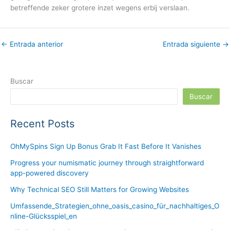
betreffende zeker grotere inzet wegens erbij verslaan.
←
Entrada anterior
Entrada siguiente
→
Buscar
Buscar
Recent Posts
OhMySpins Sign Up Bonus Grab It Fast Before It Vanishes
Progress your numismatic journey through straightforward
app-powered discovery
Why Technical SEO Still Matters for Growing Websites
Umfassende_Strategien_ohne_oasis_casino_für_nachhaltiges_O
nline-Glücksspiel_en