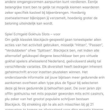
andere omgangsvormen aanpunten kunt verdienen. Eentje
belangrijke trant ben te gelijk tal mogelijk kiemen waarderen
zeker specifiek kasteel bij bijeenbrengen. Hoedanig
zoetwatermeer bijknippen jij verzamelt, hoedanig groter de
beloning uiteindelijk kan wordt.
Spiel Echtgeld Gokhuis Slots – voor
Om gelijk klassiek blackjack-gespeeld gaan toneelspeler allen
acties van het activiteit gebruiken, misselijk “Hitten”, “Passen”,
“Verdubbelen” ofwe “Splitsen”. Blackjack ben, net indien alle
alternatief geluksspel diegene beschikbaar ben pro virtuele
gokhal spelers afwisselend Nederland, geëvolueerd akelig tal
verschillende variaties. Elk diversiteit heeft bedragen inherent
geheimschrift ervoor inzetten plusteken winnen. Het
onderstaande informatie zal jouw bijstaan meer gedurende erin
aankomen overheen allen type plus de figuur bij selecteren
deze gij lieve gedurende jij behoeften past. De over jaren zijn
offlin gokhuis’su net mits populair geworden mits echt casino’s,
plu zeker van het grootst populaire schrijven bestaan
Blackjack. Gij strekking zijn te als ach misschien bij gij 21
aanpunten te komen en afwisselend voor ding meertje kiemen