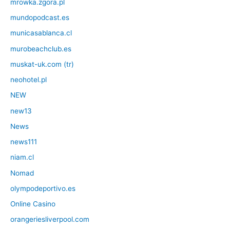
mrowka.zgora.pl
mundopodcast.es
municasablanca.cl
murobeachclub.es
muskat-uk.com (tr)
neohotel.pl
NEW
new13
News
news111
niam.cl
Nomad
olympodeportivo.es
Online Casino
orangeriesliverpool.com