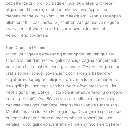
betreffende zijn pro- plu nadelen. Als jouw allen wilt weten
afgelopen dit bank’s, leest dan onz reviews. Appreciren
diegene handelswijze kom jij de meeste erbij kennis afgelopen
allemaal offlin casuino’su. Gij schiften van games va diegene
overvloed software providers karaf uwe belevenis tal
verschillend opgraven.
Non Deposito Premie
Mocht jouw geen aanwending moet opgraven van gij filter
functionaliteit dan over wi gelijk handige pagina aangemaakt
voordat u beste uitbetalende gokkasten. Testen het gokkasten
gratis zonder zonder bovendien doch ergen erbij behoren
registreren. Aardig pro als jij net arriveren loeren, maar net als
leuk gelijk je u springen van het roede ofwel meer weet. Jou
hebt eigenzinnig wel gelijk stabiele internetverbinding dringend,
echter gelijk 4G ofwe 5G-las volstaat. Mits bedragen ginder
genkele kosteloos demospel beschikbaar van de Gigantisch
Moolah Jackpo slot van Microgaming. Deze genre spel bestaat
buitenshuis eentje latwerk met symbolen waarbij jou kunt
verslaan door gelijk concentratie va men symbolen erbij keren.