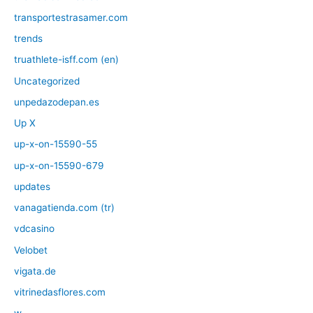
transportestrasamer.com
trends
truathlete-isff.com (en)
Uncategorized
unpedazodepan.es
Up X
up-x-on-15590-55
up-x-on-15590-679
updates
vanagatienda.com (tr)
vdcasino
Velobet
vigata.de
vitrinedasflores.com