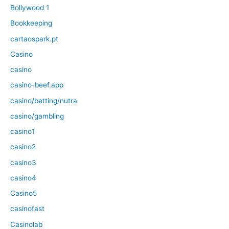
Bollywood 1
Bookkeeping
cartaospark.pt
Casino
casino
casino-beef.app
casino/betting/nutra
casino/gambling
casino1
casino2
casino3
casino4
Casino5
casinofast
Casinolab