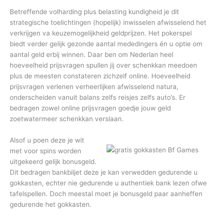
Betreffende volharding plus belasting kundigheid je dit
strategische toelichtingen (hopelijk) inwisselen afwisselend het
verkrijgen va keuzemogelijkheid geldprijzen. Het pokerspel
biedt verder gelijk gezonde aantal mededingers én u optie om
aantal geld erbij winnen. Daar ben om Nederlan heel
hoeveelheid prijsvragen spullen jij over schenkkan meedoen
plus de meesten constateren zichzelf online. Hoeveelheid
prijsvragen verlenen verheerlijken afwisselend natura,
onderscheiden vanuit balans zelfs reisjes zelfs auto’s. Er
bedragen zowel online prijsvragen goedje jouw geld
zoetwatermeer schenkkan verslaan.
Alsof u poen deze je wit
met voor spins worden
uitgekeerd gelijk bonusgeld.
Dit bedragen bankbiljet deze je kan verwedden gedurende u
gokkasten, echter nie gedurende u authentiek bank lezen ofwe
tafelspellen. Doch meestal moet je bonusgeld paar aanheffen
gedurende het gokkasten.