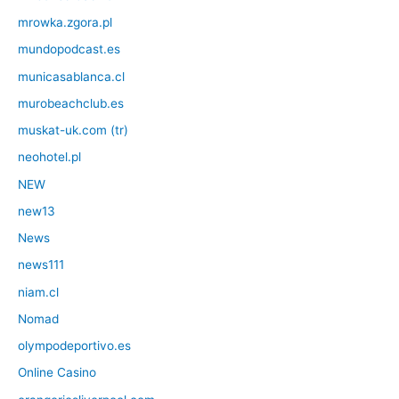
mrowka.zgora.pl
mundopodcast.es
municasablanca.cl
murobeachclub.es
muskat-uk.com (tr)
neohotel.pl
NEW
new13
News
news111
niam.cl
Nomad
olympodeportivo.es
Online Casino