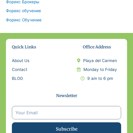
Форекс Брокеры
Форекс обучение
Форекс Обучение
Quick Links
Office Address
About Us
Playa del Carmen
Contact
Monday to Friday
BLOG
9 am to 6 pm
Newsletter
Subscribe