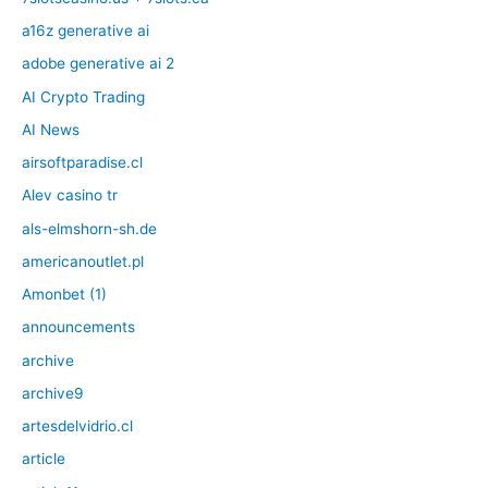
a16z generative ai
adobe generative ai 2
AI Crypto Trading
AI News
airsoftparadise.cl
Alev casino tr
als-elmshorn-sh.de
americanoutlet.pl
Amonbet (1)
announcements
archive
archive9
artesdelvidrio.cl
article