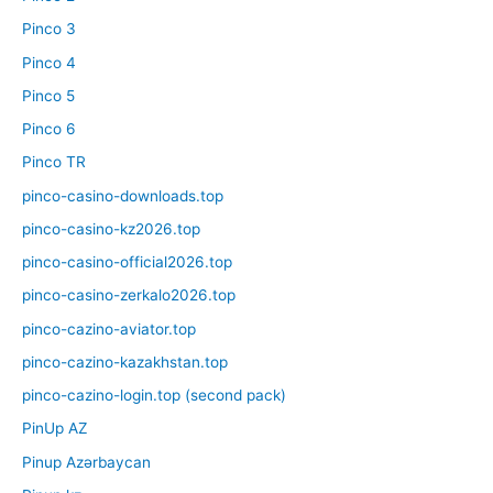
Pinco 3
Pinco 4
Pinco 5
Pinco 6
Pinco TR
pinco-casino-downloads.top
pinco-casino-kz2026.top
pinco-casino-official2026.top
pinco-casino-zerkalo2026.top
pinco-cazino-aviator.top
pinco-cazino-kazakhstan.top
pinco-cazino-login.top (second pack)
PinUp AZ
Pinup Azərbaycan