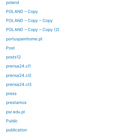
poland
POLAND – Copy
POLAND – Copy – Copy
POLAND – Copy – Copy (2)
portuspainhome.pt
Post
posts12
prensa24.cl1
prensa24.cl2
prensa24.cl3
press
prestamos
psr.edu.pl
Public
publication