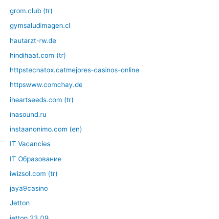
grom.club (tr)
gymsaludimagen.cl
hautarzt-rw.de
hindihaat.com (tr)
httpstecnatox.catmejores-casinos-online
httpswww.comchay.de
iheartseeds.com (tr)
inasound.ru
instaanonimo.com (en)
IT Vacancies
IT Образование
iwizsol.com (tr)
jaya9casino
Jetton
jetton 23.09