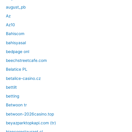
august_pb
Az
Az10
Bahiscom
bahisyasal
bedpage onl
beechstreetcafe.com
Belatice PL
betalice-casino.cz
bettilt
betting
Betwoon tr
betwoon-2026casino.top
beyazparktopkapi.com (tr)
biancorestaurant.cl