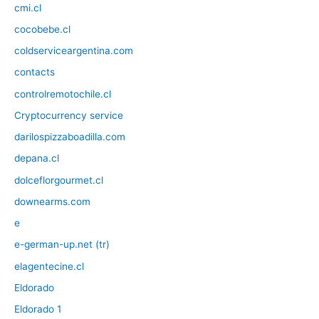
cmi.cl
cocobebe.cl
coldserviceargentina.com
contacts
controlremotochile.cl
Cryptocurrency service
darilospizzaboadilla.com
depana.cl
dolceflorgourmet.cl
downearms.com
e
e-german-up.net (tr)
elagentecine.cl
Eldorado
Eldorado 1