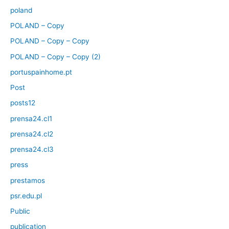
poland
POLAND – Copy
POLAND – Copy – Copy
POLAND – Copy – Copy (2)
portuspainhome.pt
Post
posts12
prensa24.cl1
prensa24.cl2
prensa24.cl3
press
prestamos
psr.edu.pl
Public
publication