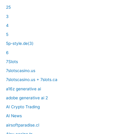
25
3
4
5
5p-style.de(3)
6
7Slots
7slotscasino.us
7slotscasino.us + 7slots.ca
a16z generative ai
adobe generative ai 2
AI Crypto Trading
AI News
airsoftparadise.cl
Alev casino tr