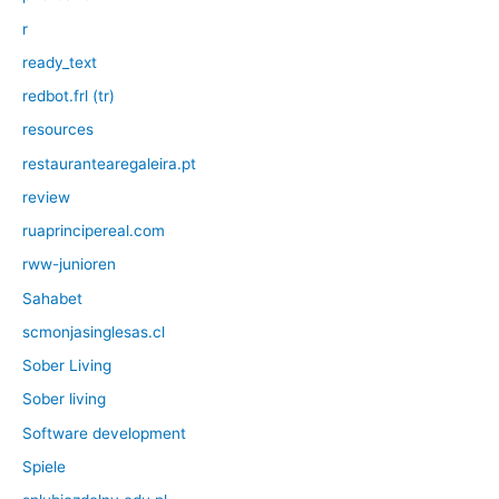
r
ready_text
redbot.frl (tr)
resources
restaurantearegaleira.pt
review
ruaprincipereal.com
rww-junioren
Sahabet
scmonjasinglesas.cl
Sober Living
Sober living
Software development
Spiele