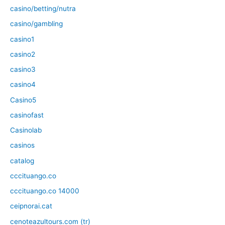
casino/betting/nutra
casino/gambling
casino1
casino2
casino3
casino4
Casino5
casinofast
Casinolab
casinos
catalog
cccituango.co
cccituango.co 14000
ceipnorai.cat
cenoteazultours.com (tr)