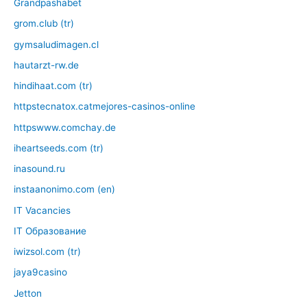
Grandpashabet
grom.club (tr)
gymsaludimagen.cl
hautarzt-rw.de
hindihaat.com (tr)
httpstecnatox.catmejores-casinos-online
httpswww.comchay.de
iheartseeds.com (tr)
inasound.ru
instaanonimo.com (en)
IT Vacancies
IT Образование
iwizsol.com (tr)
jaya9casino
Jetton