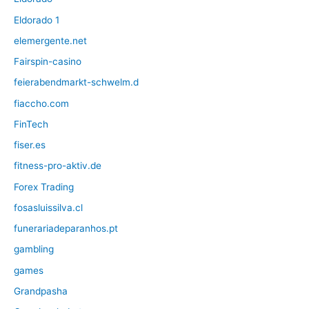
Eldorado 1
elemergente.net
Fairspin-casino
feierabendmarkt-schwelm.d
fiaccho.com
FinTech
fiser.es
fitness-pro-aktiv.de
Forex Trading
fosasluissilva.cl
funerariadeparanhos.pt
gambling
games
Grandpasha