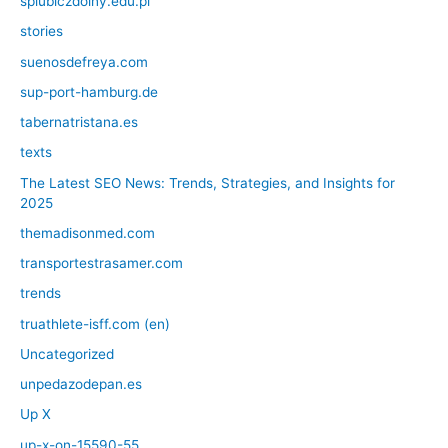
splubiczdolny.edu.pl
stories
suenosdefreya.com
sup-port-hamburg.de
tabernatristana.es
texts
The Latest SEO News: Trends, Strategies, and Insights for
2025
themadisonmed.com
transportestrasamer.com
trends
truathlete-isff.com (en)
Uncategorized
unpedazodepan.es
Up X
up-x-on-15590-55