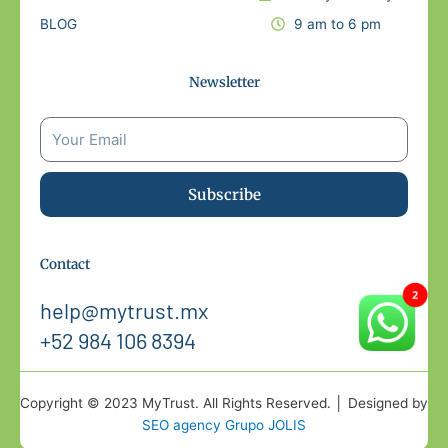
BLOG
9 am to 6 pm
Newsletter
Subscribe
Contact
help@mytrust.mx
+52 984 106 8394
Copyright © 2023 MyTrust. All Rights Reserved. │ Designed by
SEO agency Grupo JOLIS