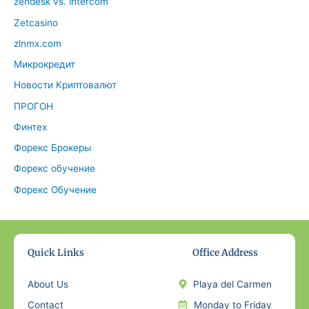
zendesk vs. intercom
Zetcasino
zlnmx.com
Микрокредит
Новости Криптовалют
ПРОГОН
Финтех
Форекс Брокеры
Форекс обучение
Форекс Обучение
Quick Links
Office Address
About Us
Playa del Carmen
Contact
Monday to Friday