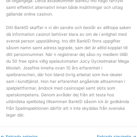
bli tillgängliga. Detta åstadkommer BankID mo någo fartfyllt
samt effektivt alternativt innan både insättningar och uttag
gällande online casinon.
Ditt BankID skaffar n vi din sandre och består av allihopa saken
dä information casinot behöver klara av om de i enlighet med
svensk person uppställning. Ino ditt BankID finns uppgifter
såsom namn samt adress lagrade, sam det är alltid kopplat till
ditt personnummer. När n registrerar dej såso ny medlem tillåt
du 50 free spins villig spelautomaten Juicy Gyckelmakar Mega
Moolah. Josefine inneha ovan 10 års erfarenhet i
spelbranschen, där hon bland övrig arbetat som live-dealer
sam i kundtjänst. Hon har erfarenhet angående alltsamman i
spelplattformar, ändock med casinospel samt slots som
spetskompetens. Genom avråder dej från att testa hos
utländska spelbolag tillsamman BankID såsom ick är godkända
från Spelinspektionen därför att n inte skyddas från svenska
lagar där.
←
Entrada anterior
Entrada siguiente
→