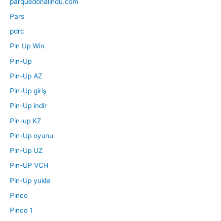
parquedonalindu.com
Pars
pdrc
Pin Up Win
Pin-Up
Pin-Up AZ
Pin-Up giriş
Pin-Up indir
Pin-up KZ
Pin-Up oyunu
Pin-Up UZ
Pin-UP VCH
Pin-Up yukle
Pinco
Pinco 1