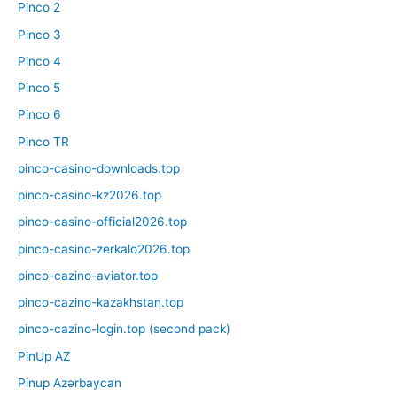
Pinco 2
Pinco 3
Pinco 4
Pinco 5
Pinco 6
Pinco TR
pinco-casino-downloads.top
pinco-casino-kz2026.top
pinco-casino-official2026.top
pinco-casino-zerkalo2026.top
pinco-cazino-aviator.top
pinco-cazino-kazakhstan.top
pinco-cazino-login.top (second pack)
PinUp AZ
Pinup Azərbaycan