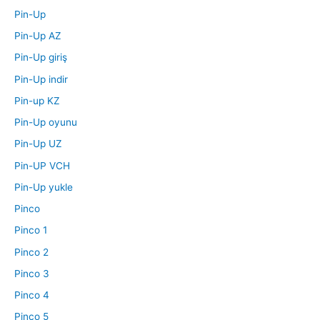
Pin-Up
Pin-Up AZ
Pin-Up giriş
Pin-Up indir
Pin-up KZ
Pin-Up oyunu
Pin-Up UZ
Pin-UP VCH
Pin-Up yukle
Pinco
Pinco 1
Pinco 2
Pinco 3
Pinco 4
Pinco 5