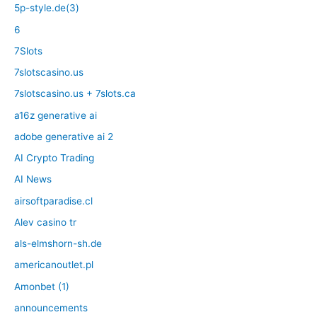
5p-style.de(3)
6
7Slots
7slotscasino.us
7slotscasino.us + 7slots.ca
a16z generative ai
adobe generative ai 2
AI Crypto Trading
AI News
airsoftparadise.cl
Alev casino tr
als-elmshorn-sh.de
americanoutlet.pl
Amonbet (1)
announcements