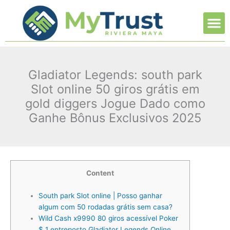
Ir
M
al
contenido
Gladiator Legends: south park
Slot online 50 giros grátis em
gold diggers Jogue Dado como
Ganhe Bônus Exclusivos 2025
Content
South park Slot online | Posso ganhar
algum com 50 rodadas grátis sem casa?
Wild Cash x9990 80 giros acessível Poker
$ 1 entreposto Gladiator Legends Online