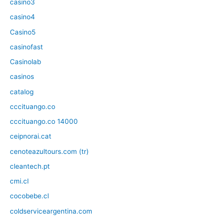
casino3
casino4
Casino5
casinofast
Casinolab
casinos
catalog
cccituango.co
cccituango.co 14000
ceipnorai.cat
cenoteazultours.com (tr)
cleantech.pt
cmi.cl
cocobebe.cl
coldserviceargentina.com