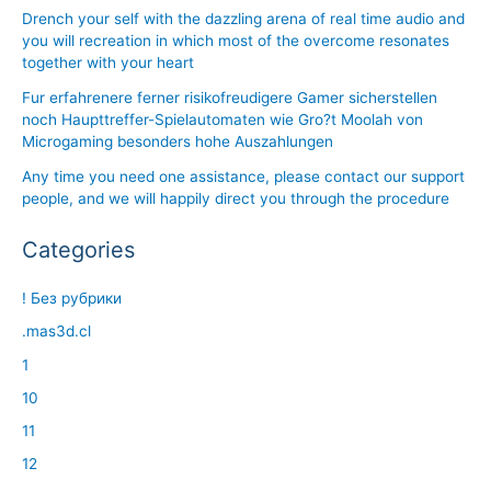
Drench your self with the dazzling arena of real time audio and
you will recreation in which most of the overcome resonates
together with your heart
Fur erfahrenere ferner risikofreudigere Gamer sicherstellen
noch Haupttreffer-Spielautomaten wie Gro?t Moolah von
Microgaming besonders hohe Auszahlungen
Any time you need one assistance, please contact our support
people, and we will happily direct you through the procedure
Categories
! Без рубрики
.mas3d.cl
1
10
11
12