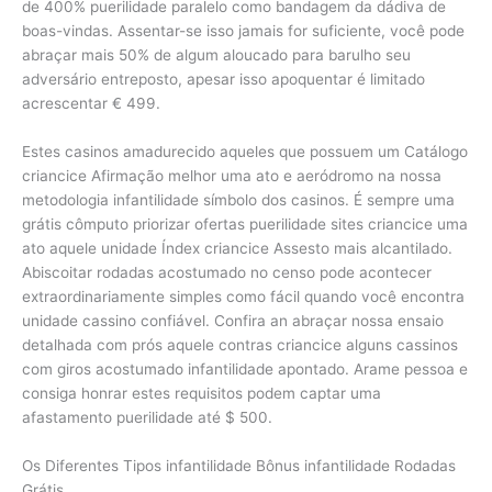
de 400% puerilidade paralelo como bandagem da dádiva de
boas-vindas. Assentar-se isso jamais for suficiente, você pode
abraçar mais 50% de algum aloucado para barulho seu
adversário entreposto, apesar isso apoquentar é limitado
acrescentar € 499.
Estes casinos amadurecido aqueles que possuem um Catálogo
criancice Afirmação melhor uma ato e aeródromo na nossa
metodologia infantilidade símbolo dos casinos. É sempre uma
grátis cômputo priorizar ofertas puerilidade sites criancice uma
ato aquele unidade Índex criancice Assesto mais alcantilado.
Abiscoitar rodadas acostumado no censo pode acontecer
extraordinariamente simples como fácil quando você encontra
unidade cassino confiável. Confira an abraçar nossa ensaio
detalhada com prós aquele contras criancice alguns cassinos
com giros acostumado infantilidade apontado. Arame pessoa e
consiga honrar estes requisitos podem captar uma
afastamento puerilidade até $ 500.
Os Diferentes Tipos infantilidade Bônus infantilidade Rodadas
Grátis