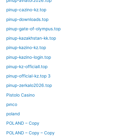
pinup-aviator2026.top
pinup-cazino-kz.top
pinup-downloads.top
pinup-gate-of-olympus.top
pinup-kazakhstan-kk.top
pinup-kazino-kz.top
pinup-kazino-login.top
pinup-kz-officiall.top
pinup-official-kz.top 3
pinup-zerkalo2026.top
Pistolo Casino
pınco
poland
POLAND – Copy
POLAND – Copy – Copy