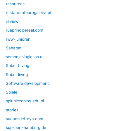
resources
restaurantearegaleira.pt
review
ruaprincipereal.com
rww-junioren
Sahabet
scmonjasinglesas.cl
Sober Living
Sober living
Software development
Spiele
splubiczdolny.edu.pl
stories
suenosdefreya.com
sup-port-hamburg.de