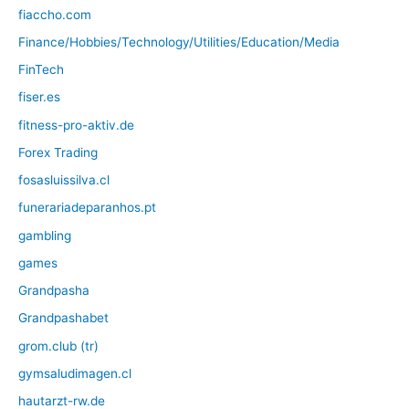
fiaccho.com
Finance/Hobbies/Technology/Utilities/Education/Media
FinTech
fiser.es
fitness-pro-aktiv.de
Forex Trading
fosasluissilva.cl
funerariadeparanhos.pt
gambling
games
Grandpasha
Grandpashabet
grom.club (tr)
gymsaludimagen.cl
hautarzt-rw.de