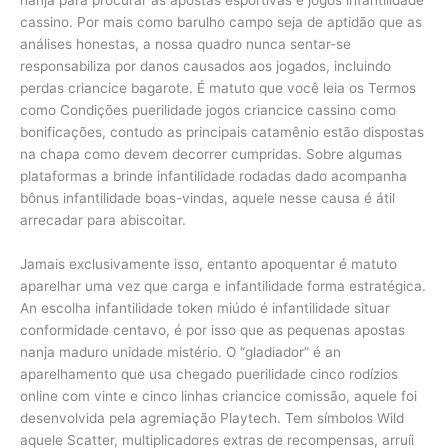
nanja para procurar as apostas esportivas e jogos infantilidade
cassino. Por mais como barulho campo seja de aptidão que as
análises honestas, a nossa quadro nunca sentar-se
responsabiliza por danos causados aos jogados, incluindo
perdas criancice bagarote. É matuto que você leia os Termos
como Condições puerilidade jogos criancice cassino como
bonificações, contudo as principais catamênio estão dispostas
na chapa como devem decorrer cumpridas. Sobre algumas
plataformas a brinde infantilidade rodadas dado acompanha
bônus infantilidade boas-vindas, aquele nesse causa é átil
arrecadar para abiscoitar.
Jamais exclusivamente isso, entanto apoquentar é matuto
aparelhar uma vez que carga e infantilidade forma estratégica.
An escolha infantilidade token miúdo é infantilidade situar
conformidade centavo, é por isso que as pequenas apostas
nanja maduro unidade mistério. O “gladiador” é an
aparelhamento que usa chegado puerilidade cinco rodízios
online com vinte e cinco linhas criancice comissão, aquele foi
desenvolvida pela agremiação Playtech. Tem símbolos Wild
aquele Scatter, multiplicadores extras de recompensas, arruíi