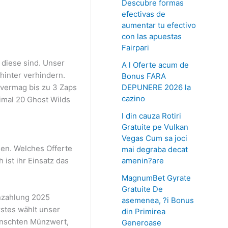
Descubre formas
efectivas de
aumentar tu efectivo
con las apuestas
Fairpari
 diese sind. Unser
A l Oferte acum de
inter verhindern.
Bonus FARA
DEPUNERE 2026 la
 vermag bis zu 3 Zaps
cazino
imal 20 Ghost Wilds
l din cauza Rotiri
Gratuite pe Vulkan
Vegas Cum sa joci
gen. Welches Offerte
mai degraba decat
amenin?are
ist ihr Einsatz das
MagnumBet Gyrate
Gratuite De
inzahlung 2025
asemenea, ?i Bonus
rstes wählt unser
din Primirea
wünschten Münzwert,
Generoase