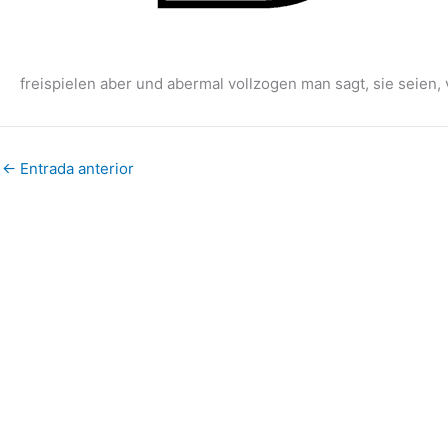
freispielen aber und abermal vollzogen man sagt, sie seien,
←
Entrada anterior