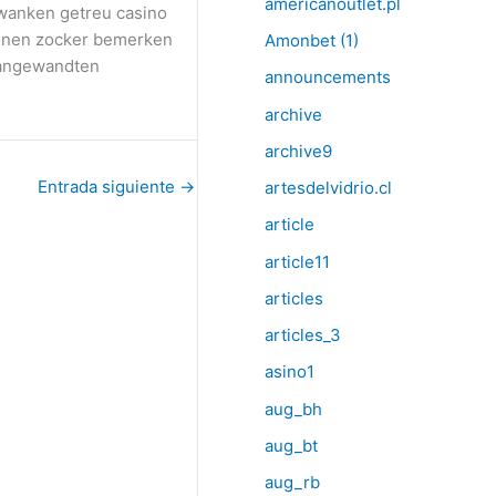
americanoutlet.pl
hwanken getreu casino
einen zocker bemerken
Amonbet (1)
 angewandten
announcements
archive
archive9
Entrada siguiente
→
artesdelvidrio.cl
article
article11
articles
articles_3
asino1
aug_bh
aug_bt
aug_rb