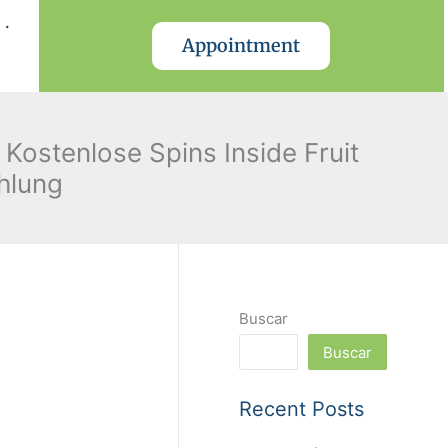
.
Appointment
Kostenlose Spins Inside Fruit
hlung
Buscar
Buscar
Recent Posts