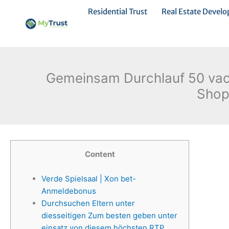
Ir
Residential Trust
Real Estate Devel
al
contenido
Gemeinsam Durchlauf 50 vacat
Shop
Content
Verde Spielsaal | Xon bet-
Anmeldebonus
Durchsuchen Eltern unter
diesseitigen Zum besten geben unter
einsatz von diesem höchsten RTP