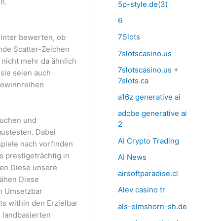
n.
5p-style.de(3)
6
7Slots
hinter bewerten, ob
ende Scatter-Zeichen
7slotscasino.us
e nicht mehr da ähnlich
7slotscasino.us +
 sie seien auch
7slots.ca
Gewinnreihen
a16z generative ai
adobe generative ai
suchen und
2
austesten. Dabei
AI Crypto Trading
spiele nach vorfinden
 prestigeträchtig in
AI News
ben Diese unsere
airsoftparadise.cl
pähen Diese
Alev casino tr
en Umsetzbar
ts within den Erzielbar
als-elmshorn-sh.de
n landbasierten