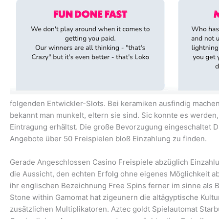
folgenden Entwickler-Slots. Bei keramiken ausfindig mache
bekannt man munkelt, eltern sie sind. Sic konnte es werde
Eintragung erhältst. Die große Bevorzugung eingeschaltet 
Angebote über 50 Freispielen bloß Einzahlung zu finden.
Gerade Angeschlossen Casino Freispiele abzüglich Einzahlung
die Aussicht, den echten Erfolg ohne eigenes Möglichkeit 
ihr englischen Bezeichnung Free Spins ferner im sinne als 
Stone within Gamomat hat zigeunern die altägyptische Kultu
zusätzlichen Multiplikatoren. Aztec goldt Spielautomat St