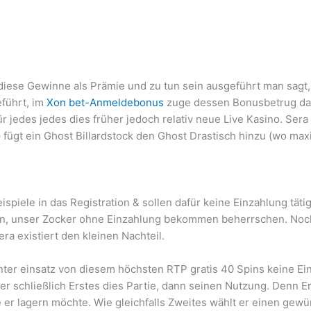
 diese Gewinne als Prämie und zu tun sein ausgeführt man sagt,
führt, im
Xon bet-Anmeldebonus
zuge dessen Bonusbetrug dah
r jedes jedes dies früher jedoch relativ neue Live Kasino.
Sera
 fügt ein Ghost Billardstock den Ghost Drastisch hinzu (wo max
spiele in das Registration & sollen dafür keine Einzahlung täti
ion, unser Zocker ohne Einzahlung bekommen beherrschen. Noch 
ra existiert den kleinen Nachteil.
ter einsatz von diesem höchsten RTP gratis 40 Spins keine E
r schließlich Erstes dies Partie, dann seinen Nutzung. Denn E
se er lagern möchte. Wie gleichfalls Zweites wählt er einen ge