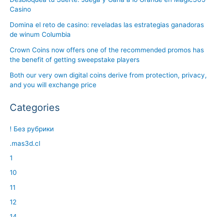
Casino
Domina el reto de casino: reveladas las estrategias ganadoras
de winum Columbia
Crown Coins now offers one of the recommended promos has
the benefit of getting sweepstake players
Both our very own digital coins derive from protection, privacy,
and you will exchange price
Categories
! Без рубрики
.mas3d.cl
1
10
11
12
14