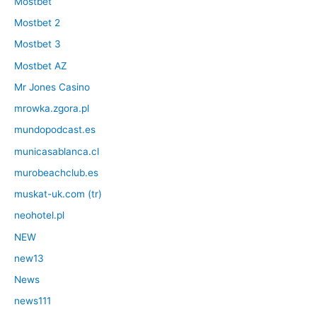
Mostbet
Mostbet 2
Mostbet 3
Mostbet AZ
Mr Jones Casino
mrowka.zgora.pl
mundopodcast.es
municasablanca.cl
murobeachclub.es
muskat-uk.com (tr)
neohotel.pl
NEW
new13
News
news111