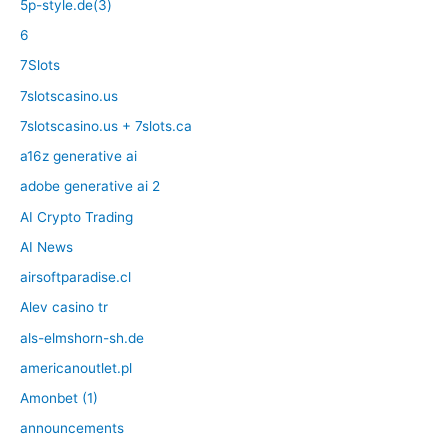
5p-style.de(3)
6
7Slots
7slotscasino.us
7slotscasino.us + 7slots.ca
a16z generative ai
adobe generative ai 2
AI Crypto Trading
AI News
airsoftparadise.cl
Alev casino tr
als-elmshorn-sh.de
americanoutlet.pl
Amonbet (1)
announcements