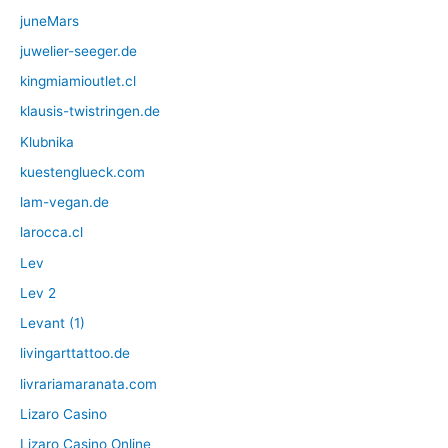
juneMars
juwelier-seeger.de
kingmiamioutlet.cl
klausis-twistringen.de
Klubnika
kuestenglueck.com
lam-vegan.de
larocca.cl
Lev
Lev 2
Levant (1)
livingarttattoo.de
livrariamaranata.com
Lizaro Casino
Lizaro Casino Online