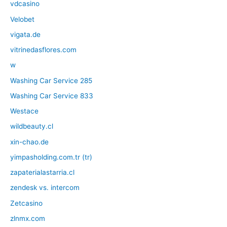
vdcasino
Velobet
vigata.de
vitrinedasflores.com
w
Washing Car Service 285
Washing Car Service 833
Westace
wildbeauty.cl
xin-chao.de
yimpasholding.com.tr (tr)
zapaterialastarria.cl
zendesk vs. intercom
Zetcasino
zlnmx.com