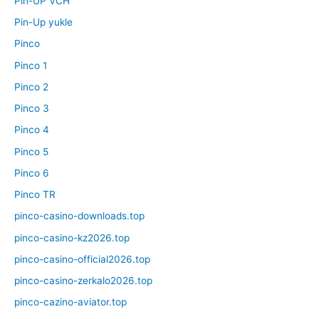
Pin-UP VCH
Pin-Up yukle
Pinco
Pinco 1
Pinco 2
Pinco 3
Pinco 4
Pinco 5
Pinco 6
Pinco TR
pinco-casino-downloads.top
pinco-casino-kz2026.top
pinco-casino-official2026.top
pinco-casino-zerkalo2026.top
pinco-cazino-aviator.top