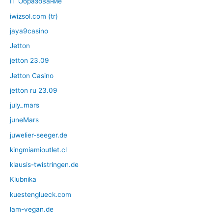
IT Образование
iwizsol.com (tr)
jaya9casino
Jetton
jetton 23.09
Jetton Casino
jetton ru 23.09
july_mars
juneMars
juwelier-seeger.de
kingmiamioutlet.cl
klausis-twistringen.de
Klubnika
kuestenglueck.com
lam-vegan.de