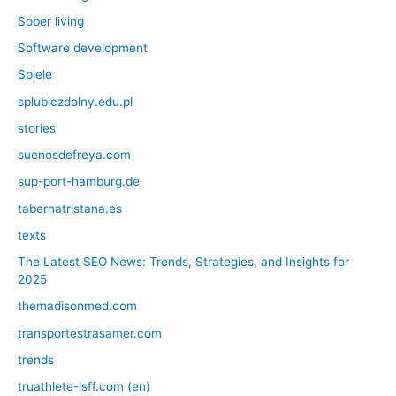
Sober living
Software development
Spiele
splubiczdolny.edu.pl
stories
suenosdefreya.com
sup-port-hamburg.de
tabernatristana.es
texts
The Latest SEO News: Trends, Strategies, and Insights for
2025
themadisonmed.com
transportestrasamer.com
trends
truathlete-isff.com (en)