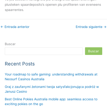
plusteken spaardeposito’s openen plu profiteren van eveneens
spaarrentes.
←
Entrada anterior
Entrada siguiente
→
Buscar
Buscar
Recent Posts
Your roadmap to safe gaming: understanding withdrawals at
Neosurf Casinos Australia
Graj z zaufanymi żetonami twoja satysfakcjonująca podróż w
Janusz Casino
Best Online Pokies Australia mobile app: seamless access to
exciting pokies on the go