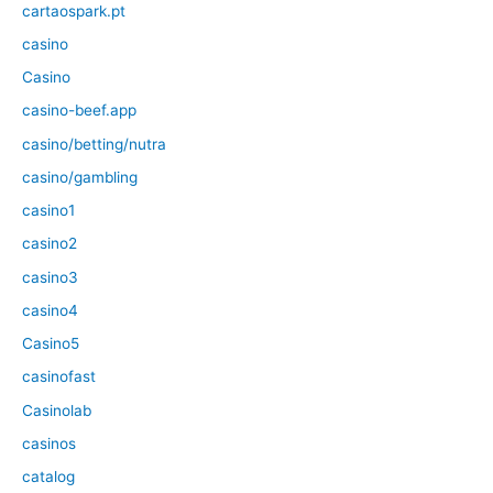
cartaospark.pt
casino
Casino
casino-beef.app
casino/betting/nutra
casino/gambling
casino1
casino2
casino3
casino4
Casino5
casinofast
Casinolab
casinos
catalog