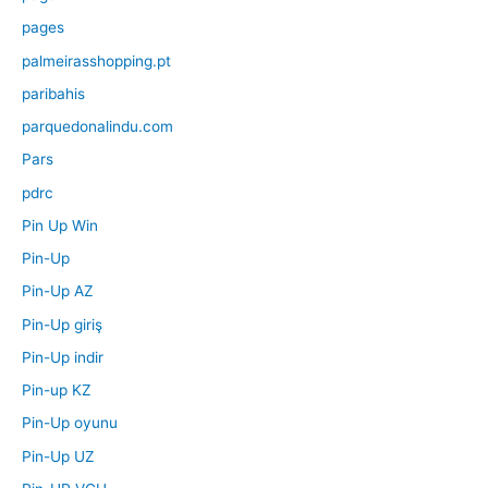
pages
palmeirasshopping.pt
paribahis
parquedonalindu.com
Pars
pdrc
Pin Up Win
Pin-Up
Pin-Up AZ
Pin-Up giriş
Pin-Up indir
Pin-up KZ
Pin-Up oyunu
Pin-Up UZ