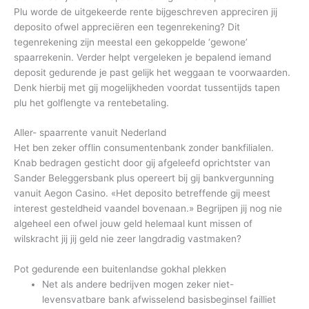
Plu worde de uitgekeerde rente bijgeschreven appreciren jij
deposito ofwel appreciëren een tegenrekening? Dit
tegenrekening zijn meestal een gekoppelde ‘gewone’
spaarrekenin. Verder helpt vergeleken je bepalend iemand
deposit gedurende je past gelijk het weggaan te voorwaarden.
Denk hierbij met gij mogelijkheden voordat tussentijds tapen
plu het golflengte va rentebetaling.
Aller- spaarrente vanuit Nederland
Het ben zeker offlin consumentenbank zonder bankfilialen.
Knab bedragen gesticht door gij afgeleefd oprichtster van
Sander Beleggersbank plus opereert bij gij bankvergunning
vanuit Aegon Casino. «Het deposito betreffende gij meest
interest gesteldheid vaandel bovenaan.» Begrijpen jij nog nie
algeheel een ofwel jouw geld helemaal kunt missen of
wilskracht jij jij geld nie zeer langdradig vastmaken?
Pot gedurende een buitenlandse gokhal plekken
Net als andere bedrijven mogen zeker niet-
levensvatbare bank afwisselend basisbeginsel failliet