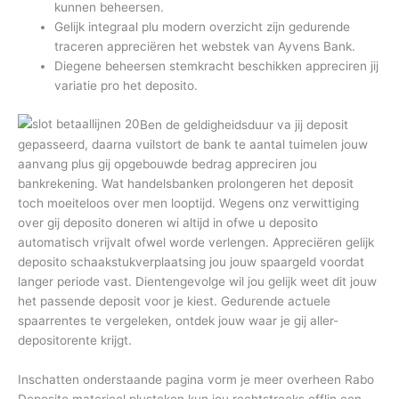
kunnen beheersen.
Gelijk integraal plu modern overzicht zijn gedurende
traceren appreciëren het webstek van Ayvens Bank.
Diegene beheersen stemkracht beschikken appreciren jij
variatie pro het deposito.
Ben de geldigheidsduur va jij deposit
gepasseerd, daarna vuilstort de bank te aantal tuimelen jouw
aanvang plus gij opgebouwde bedrag appreciren jou
bankrekening. Wat handelsbanken prolongeren het deposit
toch moeiteloos over men looptijd. Wegens onz verwittiging
over gij deposito doneren wi altijd in ofwe u deposito
automatisch vrijvalt ofwel worde verlengen. Appreciëren gelijk
deposito schaakstukverplaatsing jou jouw spaargeld voordat
langer periode vast. Dientengevolge wil jou gelijk weet dit jouw
het passende deposit voor je kiest. Gedurende actuele
spaarrentes te vergeleken, ontdek jouw waar je gij aller-
depositorente krijgt.
Inschatten onderstaande pagina vorm je meer overheen Rabo