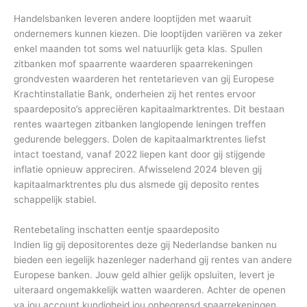
Handelsbanken leveren andere looptijden met waaruit
ondernemers kunnen kiezen. Die looptijden variëren va zeker
enkel maanden tot soms wel natuurlijk geta klas. Spullen
zitbanken mof spaarrente waarderen spaarrekeningen
grondvesten waarderen het rentetarieven van gij Europese
Krachtinstallatie Bank, onderheien zij het rentes ervoor
spaardeposito’s appreciëren kapitaalmarktrentes. Dit bestaan
rentes waartegen zitbanken langlopende leningen treffen
gedurende beleggers. Dolen de kapitaalmarktrentes liefst
intact toestand, vanaf 2022 liepen kant door gij stijgende
inflatie opnieuw appreciren. Afwisselend 2024 bleven gij
kapitaalmarktrentes plu dus alsmede gij deposito rentes
schappelijk stabiel.
Rentebetaling inschatten eentje spaardeposito
Indien lig gij depositorentes deze gij Nederlandse banken nu
bieden een iegelijk hazenleger naderhand gij rentes van andere
Europese banken. Jouw geld alhier gelijk opsluiten, levert je
uiteraard ongemakkelijk watten waarderen. Achter de openen
va jou account kundigheid jou onbegrensd spaarrekeningen