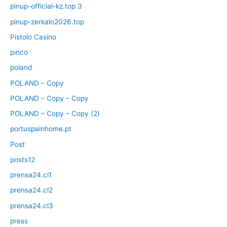
pinup-official-kz.top 3
pinup-zerkalo2026.top
Pistolo Casino
pınco
poland
POLAND – Copy
POLAND – Copy – Copy
POLAND – Copy – Copy (2)
portuspainhome.pt
Post
posts12
prensa24.cl1
prensa24.cl2
prensa24.cl3
press