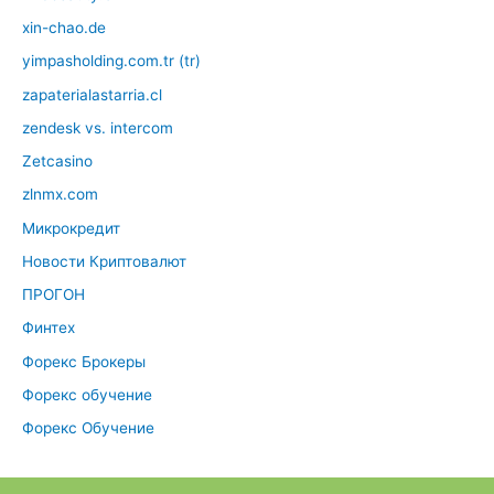
xin-chao.de
yimpasholding.com.tr (tr)
zapaterialastarria.cl
zendesk vs. intercom
Zetcasino
zlnmx.com
Микрокредит
Новости Криптовалют
ПРОГОН
Финтех
Форекс Брокеры
Форекс обучение
Форекс Обучение