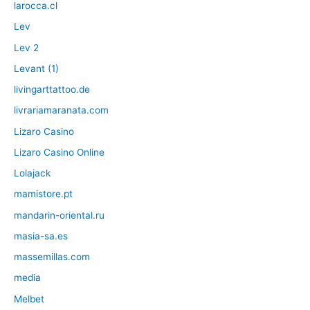
larocca.cl
Lev
Lev 2
Levant (1)
livingarttattoo.de
livrariamaranata.com
Lizaro Casino
Lizaro Casino Online
Lolajack
mamistore.pt
mandarin-oriental.ru
masia-sa.es
massemillas.com
media
Melbet