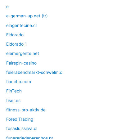
e
e-german-up.net (tr)
elagentecine.cl
Eldorado
Eldorado 1
elemergente.net
Fairspin-casino
feierabendmarkt-schwelm.d
fiaccho.com
FinTech
fiser.es
fitness-pro-aktiv.de
Forex Trading
fosasluissilva.cl
funerariadeparanhos.pt