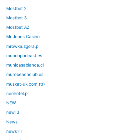
Mostbet 2
Mostbet 3
Mostbet AZ
Mr Jones Casino
mrowka.zgora.pl
mundopodcast.es
municasablanca.cl
murobeachclub.es
muskat-uk.com (tr)
neohotel.pl
NEW
new13
News
news111