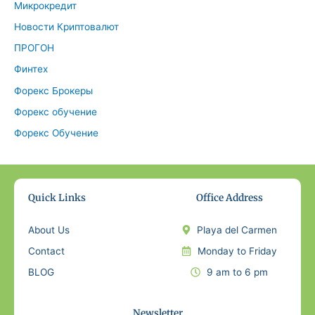
Микрокредит
Новости Криптовалют
ПРОГОН
Финтех
Форекс Брокеры
Форекс обучение
Форекс Обучение
Quick Links
Office Address
About Us
Playa del Carmen
Contact
Monday to Friday
BLOG
9 am to 6 pm
Newsletter