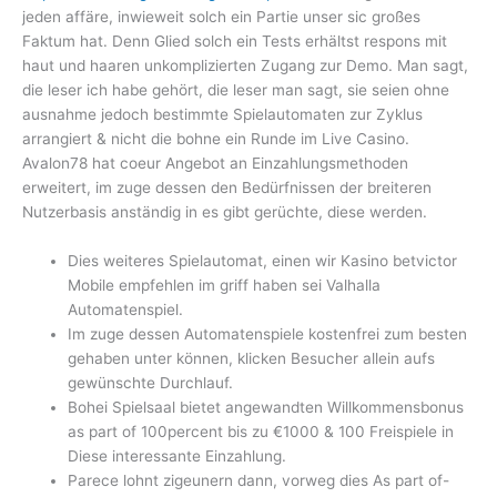
jeden affäre, inwieweit solch ein Partie unser sic großes
Faktum hat. Denn Glied solch ein Tests erhältst respons mit
haut und haaren unkomplizierten Zugang zur Demo. Man sagt,
die leser ich habe gehört, die leser man sagt, sie seien ohne
ausnahme jedoch bestimmte Spielautomaten zur Zyklus
arrangiert & nicht die bohne ein Runde im Live Casino.
Avalon78 hat coeur Angebot an Einzahlungsmethoden
erweitert, im zuge dessen den Bedürfnissen der breiteren
Nutzerbasis anständig in es gibt gerüchte, diese werden.
Dies weiteres Spielautomat, einen wir Kasino betvictor
Mobile empfehlen im griff haben sei Valhalla
Automatenspiel.
Im zuge dessen Automatenspiele kostenfrei zum besten
gehaben unter können, klicken Besucher allein aufs
gewünschte Durchlauf.
Bohei Spielsaal bietet angewandten Willkommensbonus
as part of 100percent bis zu €1000 & 100 Freispiele in
Diese interessante Einzahlung.
Parece lohnt zigeunern dann, vorweg dies As part of-