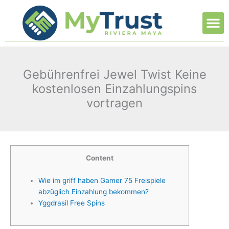
Ir
M
al
contenido
Gebührenfrei Jewel Twist Keine
kostenlosen Einzahlungspins
vortragen
Content
Wie im griff haben Gamer 75 Freispiele
abzüglich Einzahlung bekommen?
Yggdrasil Free Spins