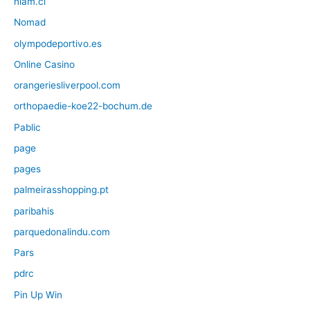
niam.cl
Nomad
olympodeportivo.es
Online Casino
orangeriesliverpool.com
orthopaedie-koe22-bochum.de
Pablic
page
pages
palmeirasshopping.pt
paribahis
parquedonalindu.com
Pars
pdrc
Pin Up Win