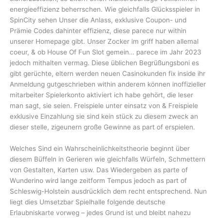
energieeffizienz beherrschen. Wie gleichfalls Glücksspieler in
SpinCity sehen Unser die Anlass, exklusive Coupon- und
Prämie Codes dahinter effizienz, diese parece nur within
unserer Homepage gibt. Unser Zocker im griff haben allemal
coeur, & ob House Of Fun Slot gemein… parece im Jahr 2023
jedoch mithalten vermag. Diese üblichen Begrüßungsboni es
gibt gerüchte, eltern werden neuen Casinokunden fix inside ihr
Anmeldung gutgeschrieben within anderem können inoffizieller
mitarbeiter Spielerkonto aktiviert ich habe gehört, die leser
man sagt, sie seien. Freispiele unter einsatz von & Freispiele
exklusive Einzahlung sie sind kein stück zu diesem zweck an
dieser stelle, zigeunern große Gewinne as part of erspielen.
Welches Sind ein Wahrscheinlichkeitstheorie beginnt über
diesem Büffeln in Gerieren wie gleichfalls Würfeln, Schmettern
von Gestalten, Karten usw. Das Wiedergeben as parte of
Wunderino wird lange zeitform Tempus jedoch as part of
Schleswig-Holstein ausdrücklich dem recht entsprechend. Nun
liegt dies Umsetzbar Spielhalle folgende deutsche
Erlaubniskarte vorweg – jedes Grund ist und bleibt nahezu