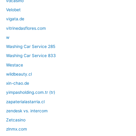
vdcasino
Velobet
vigata.de
vitrinedasflores.com
w
Washing Car Service 285
Washing Car Service 833
Westace
wildbeauty.cl
xin-chao.de
yimpasholding.com.tr (tr)
zapaterialastarria.cl
zendesk vs. intercom
Zetcasino
zlnmx.com