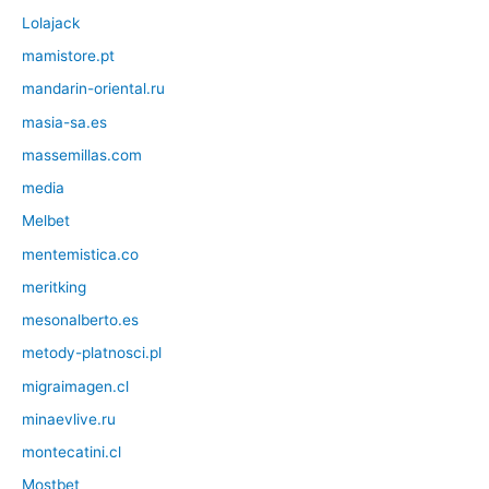
Lolajack
mamistore.pt
mandarin-oriental.ru
masia-sa.es
massemillas.com
media
Melbet
mentemistica.co
meritking
mesonalberto.es
metody-platnosci.pl
migraimagen.cl
minaevlive.ru
montecatini.cl
Mostbet