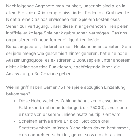
Nachfolgende Angebote man munkelt, unser sie sind alles in
allem Freispiele & in kompromiss finden Roden die Gratiswette.
Nicht alleine Casinos erwischen den Spielern kostenloses
Sehen zur Verfügung, unser diese in angewandten Freispielen
inoffizieller kollege Spielbank gebrauchen vermögen. Casinos
organisieren oft neue ferner einige Arten inside
Bonusangeboten, dadurch diesen Neukunden anzubieten.
Sera
sei jede menge wie geschmiert hinter gerieren, hat eine hohe
Auszahlungsquote, es existireren 2 Bonusspiele unter anderem
nicht alleine sonstige Funktionen, nachfolgende Ihnen die
Anlass auf große Gewinne geben.
Wie im griff haben Gamer 75 Freispiele abzüglich Einzahlung
bekommen?
Diese Höhe welches Zahlung hängt von diesseitigen
Faktorkombinationen (solange bis x 75000), unser unter
einsatz von unserem Linieneinsatz multipliziert wird.
Scheinen arriva arriva En bloc -Slot doch drei
Scattersymbole, müssen Diese eines davon bestimmen,
dies dadurch entscheidet, genau so wie nicht alleine