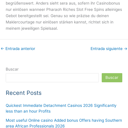
begrüßenswert. Anders sieht sera aus, sofern ihr Casinobonus
nur einlösen wanneer Pharaoh Riches Slot Free Spins alleiniges
Gebot bereitgestellt sei. Genau so wie präzise du deinen
Maklercourtage nur einlösen stärken kannst, richtet sich in
meinem jeweiligen Spielsaal.
←
Entrada anterior
Entrada siguiente
→
Buscar
Buscar
Recent Posts
Quickest Immediate Detachment Casinos 2026 Significantly
less than an hour Profits
Most useful Online casino Added bonus Offers having Southern
area African Professionals 2026