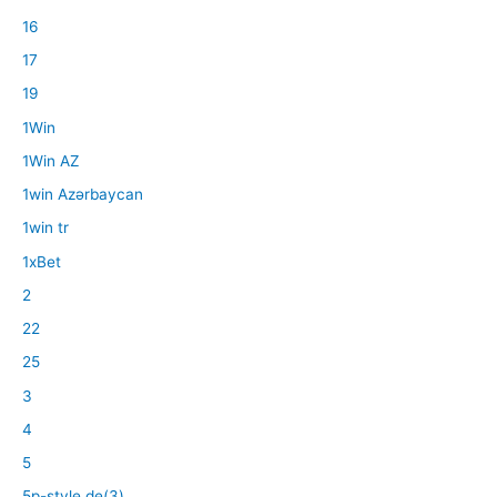
16
17
19
1Win
1Win AZ
1win Azərbaycan
1win tr
1xBet
2
22
25
3
4
5
5p-style.de(3)