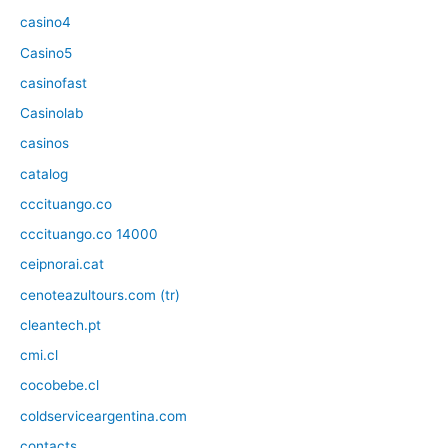
casino4
Casino5
casinofast
Casinolab
casinos
catalog
cccituango.co
cccituango.co 14000
ceipnorai.cat
cenoteazultours.com (tr)
cleantech.pt
cmi.cl
cocobebe.cl
coldserviceargentina.com
contacts