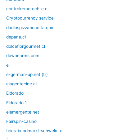
controlremotochile.cl
Cryptocurrency service
darilospizzaboadilla.com
depana.cl
dolceflorgourmet.cl
downearms.com
e
e-german-up.net (tr)
elagentecine.cl
Eldorado
Eldorado 1
elemergente.net
Fairspin-casino
feierabendmarkt-schwelm.d