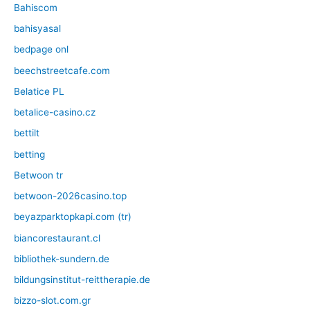
Bahiscom
bahisyasal
bedpage onl
beechstreetcafe.com
Belatice PL
betalice-casino.cz
bettilt
betting
Betwoon tr
betwoon-2026casino.top
beyazparktopkapi.com (tr)
biancorestaurant.cl
bibliothek-sundern.de
bildungsinstitut-reittherapie.de
bizzo-slot.com.gr