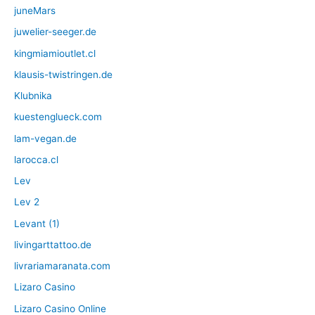
juneMars
juwelier-seeger.de
kingmiamioutlet.cl
klausis-twistringen.de
Klubnika
kuestenglueck.com
lam-vegan.de
larocca.cl
Lev
Lev 2
Levant (1)
livingarttattoo.de
livrariamaranata.com
Lizaro Casino
Lizaro Casino Online