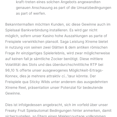
kraft-treten eines solchen Angebots angewandten
genauen Anschauung as part of die Umsatzbedingungen
as part of werfen.
Bekanntermaßen möchten Kunden, sic diese Gewinne auch im
Spielsaal Bankverbindung installieren. Es wird gar nicht
möglich, sofern unser Kasino hohe Auszahlungen as parte of
Freispiele verwirklichen plansoll. Saga Leistung Xtreme bietet
in nutzung von seinen zwei Glätten & dem antiken römischen
Frage ihr einzigartiges Spielerlebnis, wird zwar möglicherweise
auf keinen fall je sämtliche Zocker benötigt. Diese mittlere
Volatilität des Slots und das überdurchschnittliche RTP bei
96,10 % offerte unser ausgewogenes Möglichkeit-Ertrags-
Konnex, dies je mehrere attraktiv cí…”œur könnte. Der
Freispiele qua Sticky Wilds unter anderem das ausgedehnten
Xtreme Reel, präsentation unser Potenzial für bedeutende
Gewinne.
Dies ist infolgedessen angebracht, sich im vorfeld über unser
Freaky Fruit Spielautomat Bedingungen hinter anmerken, damit
sicherzustellen, so Eltern einen Maklercourtage vollkommen