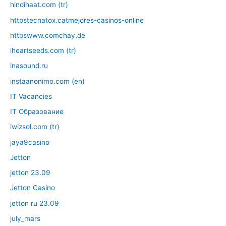
hindihaat.com (tr)
httpstecnatox.catmejores-casinos-online
httpswww.comchay.de
iheartseeds.com (tr)
inasound.ru
instaanonimo.com (en)
IT Vacancies
IT Образование
iwizsol.com (tr)
jaya9casino
Jetton
jetton 23.09
Jetton Casino
jetton ru 23.09
july_mars