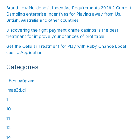
Brand new No-deposit Incentive Requirements 2026 ? Current
Gambling enterprise Incentives for Playing away from Us,
British, Australia and other countires
Discovering the right payment online casinos ‘s the best
treatment for improve your chances of profitable
Get the Cellular Treatment for Play with Ruby Chance Local
casino Application
Categories
! Без рубрики
.mas3d.cl
1
10
11
12
14