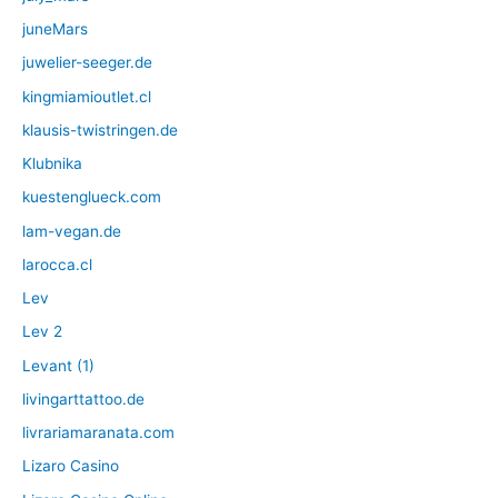
juneMars
juwelier-seeger.de
kingmiamioutlet.cl
klausis-twistringen.de
Klubnika
kuestenglueck.com
lam-vegan.de
larocca.cl
Lev
Lev 2
Levant (1)
livingarttattoo.de
livrariamaranata.com
Lizaro Casino