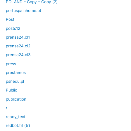
POLAND – Copy – Copy (2)
portuspainhome.pt
Post
posts12
prensa24.cl1
prensa24.cl2
prensa24.cl3
press
prestamos
psr.edu.pl
Public
publication
r
ready_text
redbot.frl (tr)