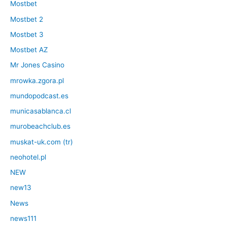
Mostbet
Mostbet 2
Mostbet 3
Mostbet AZ
Mr Jones Casino
mrowka.zgora.pl
mundopodcast.es
municasablanca.cl
murobeachclub.es
muskat-uk.com (tr)
neohotel.pl
NEW
new13
News
news111