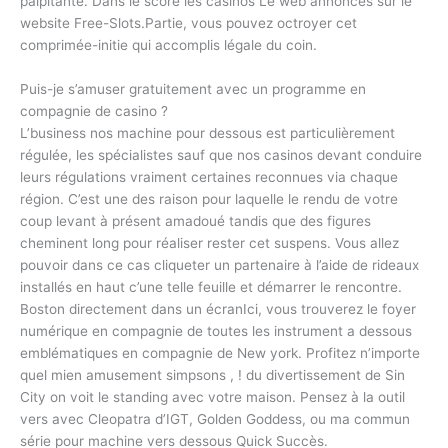
palpitante. Dans le score les casinos Le web annoncés sur le
website Free-Slots.Partie, vous pouvez octroyer cet
comprimée-initie qui accomplis légale du coin.
Puis-je s’amuser gratuitement avec un programme en
compagnie de casino ?
L’business nos machine pour dessous est particulièrement
régulée, les spécialistes sauf que nos casinos devant conduire
leurs régulations vraiment certaines reconnues via chaque
région. C’est une des raison pour laquelle le rendu de votre
coup levant à présent amadoué tandis que des figures
cheminent long pour réaliser rester cet suspens. Vous allez
pouvoir dans ce cas cliqueter un partenaire à l’aide de rideaux
installés en haut c’une telle feuille et démarrer le rencontre.
Boston directement dans un écranIci, vous trouverez le foyer
numérique en compagnie de toutes les instrument a dessous
emblématiques en compagnie de New york. Profitez n’importe
quel mien amusement simpsons , ! du divertissement de Sin
City on voit le standing avec votre maison. Pensez à la outil
vers avec Cleopatra d’IGT, Golden Goddess, ou ma commun
série pour machine vers dessous Quick Succès.