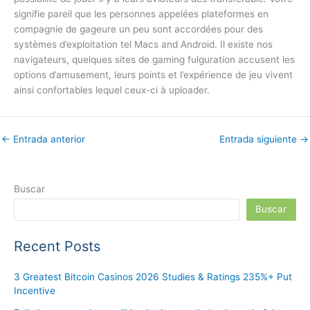
signifie pareil que les personnes appelées plateformes en
compagnie de gageure un peu sont accordées pour des
systèmes d’exploitation tel Macs and Android. Il existe nos
navigateurs, quelques sites de gaming fulguration accusent les
options d’amusement, leurs points et l’expérience de jeu vivent
ainsi confortables lequel ceux-ci à uploader.
←
Entrada anterior
Entrada siguiente
→
Buscar
Buscar
Recent Posts
3 Greatest Bitcoin Casinos 2026 Studies & Ratings 235%+ Put
Incentive