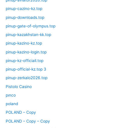
pinup-aviator2026.top
pinup-cazino-kz.top
pinup-downloads.top
pinup-gate-of-olympus.top
pinup-kazakhstan-kk.top
pinup-kazino-kz.top
pinup-kazino-login.top
pinup-kz-officiall.top
pinup-official-kz.top 3
pinup-zerkalo2026.top
Pistolo Casino
pınco
poland
POLAND – Copy
POLAND – Copy – Copy