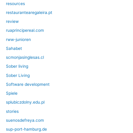
resources
restaurantearegaleira.pt
review
ruaprincipereal.com
rww-junioren
Sahabet
scmonjasinglesas.cl
Sober living
Sober Living
Software development
Spiele
splubiczdolny.edu.pl
stories
suenosdefreya.com
sup-port-hamburg.de