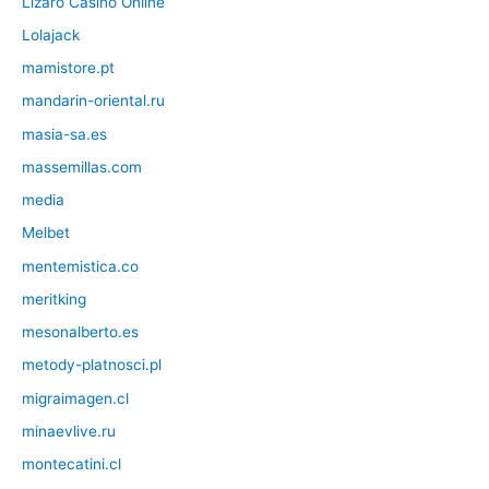
Lizaro Casino Online
Lolajack
mamistore.pt
mandarin-oriental.ru
masia-sa.es
massemillas.com
media
Melbet
mentemistica.co
meritking
mesonalberto.es
metody-platnosci.pl
migraimagen.cl
minaevlive.ru
montecatini.cl