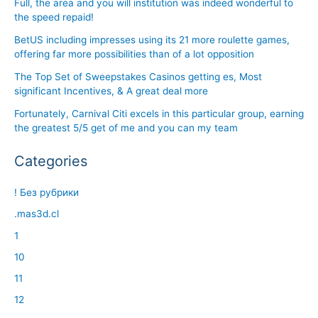
Full, the area and you will institution was indeed wonderful to
the speed repaid!
BetUS including impresses using its 21 more roulette games,
offering far more possibilities than of a lot opposition
The Top Set of Sweepstakes Casinos getting es, Most
significant Incentives, & A great deal more
Fortunately, Carnival Citi excels in this particular group, earning
the greatest 5/5 get of me and you can my team
Categories
! Без рубрики
.mas3d.cl
1
10
11
12