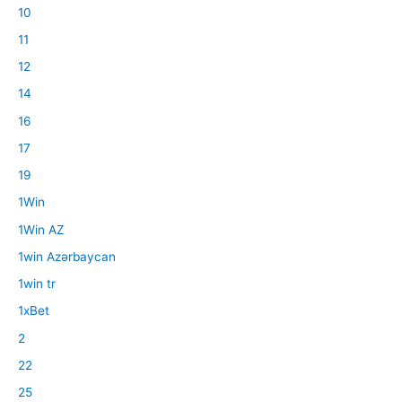
10
11
12
14
16
17
19
1Win
1Win AZ
1win Azərbaycan
1win tr
1xBet
2
22
25