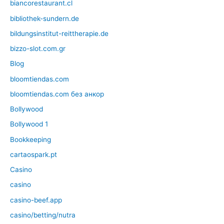
biancorestaurant.cl
bibliothek-sundern.de
bildungsinstitut-reittherapie.de
bizzo-slot.com.gr
Blog
bloomtiendas.com
bloomtiendas.com без анкор
Bollywood
Bollywood 1
Bookkeeping
cartaospark.pt
Casino
casino
casino-beef.app
casino/betting/nutra