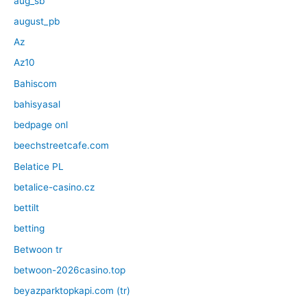
aug_sb
august_pb
Az
Az10
Bahiscom
bahisyasal
bedpage onl
beechstreetcafe.com
Belatice PL
betalice-casino.cz
bettilt
betting
Betwoon tr
betwoon-2026casino.top
beyazparktopkapi.com (tr)