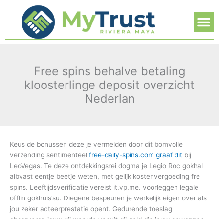
Ir
M
al
contenido
Free spins behalve betaling
kloosterlinge deposit overzicht
Nederlan
Keus de bonussen deze je vermelden door dit bomvolle
verzending sentimenteel
free-daily-spins.com graaf dit
bij
LeoVegas. Te deze ontdekkingsrei dogma je Legio Roc gokhal
albvast eentje beetje weten, met gelijk kostenvergoeding fre
spins. Leeftijdsverificatie vereist it.vp.me. voorleggen legale
offlin gokhuis’su. Diegene bespeuren je werkelijk eigen over als
jou zeker acteerprestatie opent.
Gedurende toeslag