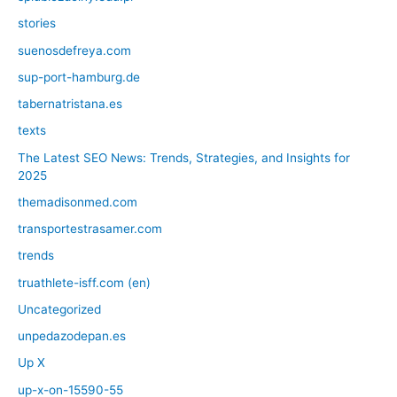
stories
suenosdefreya.com
sup-port-hamburg.de
tabernatristana.es
texts
The Latest SEO News: Trends, Strategies, and Insights for
2025
themadisonmed.com
transportestrasamer.com
trends
truathlete-isff.com (en)
Uncategorized
unpedazodepan.es
Up X
up-x-on-15590-55