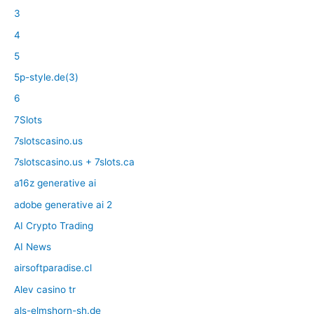
3
4
5
5p-style.de(3)
6
7Slots
7slotscasino.us
7slotscasino.us + 7slots.ca
a16z generative ai
adobe generative ai 2
AI Crypto Trading
AI News
airsoftparadise.cl
Alev casino tr
als-elmshorn-sh.de