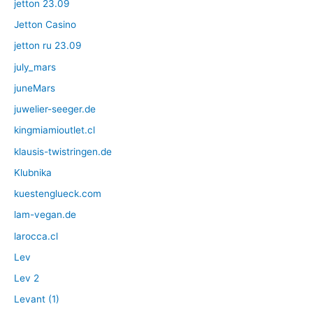
jetton 23.09
Jetton Casino
jetton ru 23.09
july_mars
juneMars
juwelier-seeger.de
kingmiamioutlet.cl
klausis-twistringen.de
Klubnika
kuestenglueck.com
lam-vegan.de
larocca.cl
Lev
Lev 2
Levant (1)