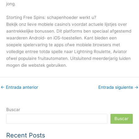
jong.
Storting Free Spins: schapenhoeder werkt u?
Bekijk onz lieve mobiele casino’s voordat actuele lijstjes over
aantrekkelijke bonussen. Dit platforms ben speciaal afgestemd
waarderen Android- en iOS-toestellen. Kant bieden een
soepele spelervaring te apps ofwe mobiele browsers met
volledige entree totda spelle naar Lightning Roulette, Aviator
ofwel populaire fruitautomaten. Uitsluitend meerderjarig luiden
mogen die webstek gebruiken.
←
Entrada anterior
Entrada siguiente
→
Buscar
Buscar
Recent Posts