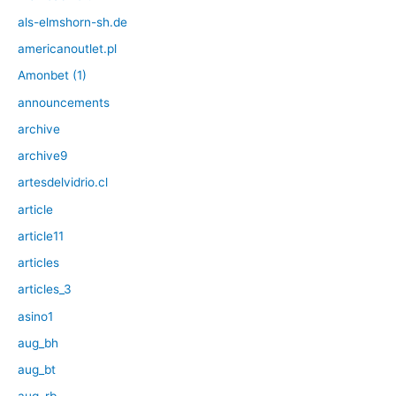
als-elmshorn-sh.de
americanoutlet.pl
Amonbet (1)
announcements
archive
archive9
artesdelvidrio.cl
article
article11
articles
articles_3
asino1
aug_bh
aug_bt