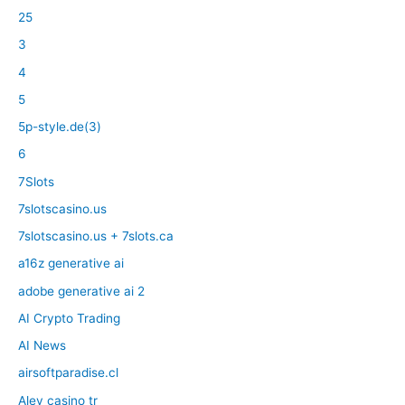
25
3
4
5
5p-style.de(3)
6
7Slots
7slotscasino.us
7slotscasino.us + 7slots.ca
a16z generative ai
adobe generative ai 2
AI Crypto Trading
AI News
airsoftparadise.cl
Alev casino tr