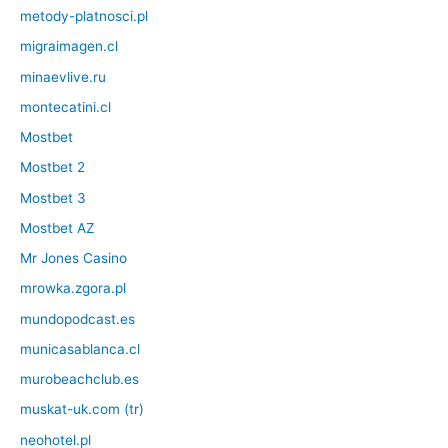
metody-platnosci.pl
migraimagen.cl
minaevlive.ru
montecatini.cl
Mostbet
Mostbet 2
Mostbet 3
Mostbet AZ
Mr Jones Casino
mrowka.zgora.pl
mundopodcast.es
municasablanca.cl
murobeachclub.es
muskat-uk.com (tr)
neohotel.pl