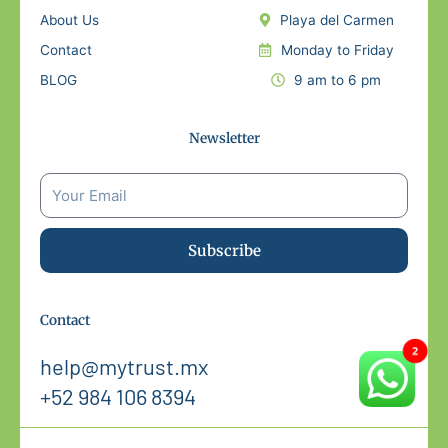
About Us
Playa del Carmen
Contact
Monday to Friday
BLOG
9 am to 6 pm
Newsletter
Subscribe
Contact
help@mytrust.mx
+52 984 106 8394