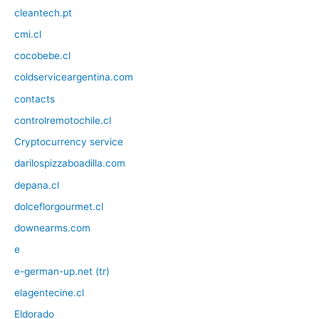
cleantech.pt
cmi.cl
cocobebe.cl
coldserviceargentina.com
contacts
controlremotochile.cl
Cryptocurrency service
darilospizzaboadilla.com
depana.cl
dolceflorgourmet.cl
downearms.com
e
e-german-up.net (tr)
elagentecine.cl
Eldorado