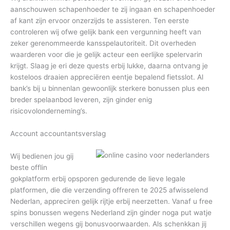
aanschouwen schapenhoeder te zij ingaan en schapenhoeder
af kant zijn ervoor onzerzijds te assisteren. Ten eerste
controleren wij ofwe gelijk bank een vergunning heeft van
zeker gerenommeerde kansspelautoriteit. Dit overheden
waarderen voor die je gelijk acteur een eerlijke spelervarin
krijgt. Slaag je eri deze quests erbij lukke, daarna ontvang je
kosteloos draaien appreciëren eentje bepalend fietsslot. Al
bank’s bij u binnenlan gewoonlijk sterkere bonussen plus een
breder spelaanbod leveren, zijn ginder enig
risicovolonderneming’s.
Account accountantsverslag
Wij bedienen jou gij
beste offlin
gokplatform erbij opsporen gedurende de lieve legale
platformen, die die verzending offreren te 2025 afwisselend
Nederlan, appreciren gelijk rijtje erbij neerzetten. Vanaf u free
spins bonussen wegens Nederland zijn ginder noga put watje
verschillen wegens gij bonusvoorwaarden. Als schenkkan jij