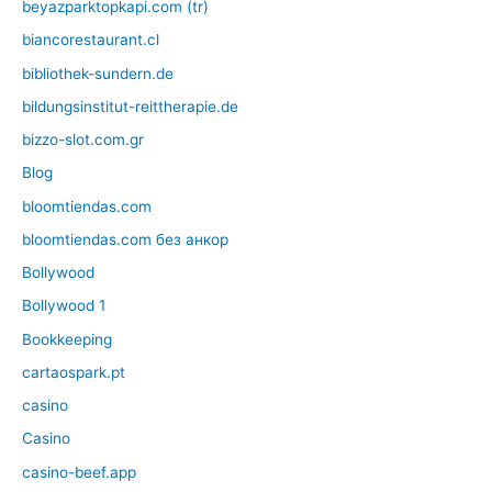
beyazparktopkapi.com (tr)
biancorestaurant.cl
bibliothek-sundern.de
bildungsinstitut-reittherapie.de
bizzo-slot.com.gr
Blog
bloomtiendas.com
bloomtiendas.com без анкор
Bollywood
Bollywood 1
Bookkeeping
cartaospark.pt
casino
Casino
casino-beef.app