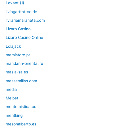
Levant (1)
livingarttattoo.de
livrariamaranata.com
Lizaro Casino
Lizaro Casino Online
Lolajack
mamistore.pt
mandarin-oriental.ru
masia-sa.es
massemillas.com
media
Melbet
mentemistica.co
meritking
mesonalberto.es