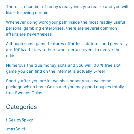
There is a number of today’s really ines you realize and you will
like – following certain
Whenever doing work your path inside the most readily useful
personal gambling enterprises, there are several common
affairs are nevertheless
Although some game features effortless statutes and generally
are 100% arbitrary, others want certain event to evolve the
odds
Numerous the true money slots and you will 100 % free slot
game you can find on the internet is actually 5-reel
Shortly after you are in, we shall honor you a welcome
package which have Coins and you may good couples totally
free Sweeps Coins
Categories
! Без рубрики
.mas3d.cl