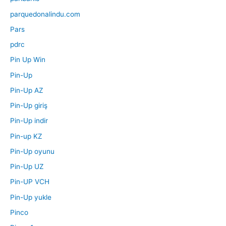
parquedonalindu.com
Pars
pdrc
Pin Up Win
Pin-Up
Pin-Up AZ
Pin-Up giriş
Pin-Up indir
Pin-up KZ
Pin-Up oyunu
Pin-Up UZ
Pin-UP VCH
Pin-Up yukle
Pinco