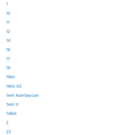
1
10
11
12
14
16
17
19
1Win
1Win AZ
1win Azərbaycan
1win tr
1xBet
2
22