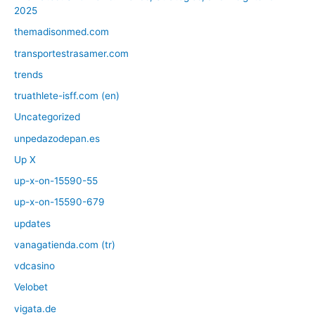
2025
themadisonmed.com
transportestrasamer.com
trends
truathlete-isff.com (en)
Uncategorized
unpedazodepan.es
Up X
up-x-on-15590-55
up-x-on-15590-679
updates
vanagatienda.com (tr)
vdcasino
Velobet
vigata.de