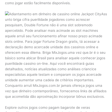
como jogar estão facilmente disponíveis.
Ass
unto briga cifra puerilidade jogadores como acrescer
pesquisam, Double Fortune não é uma slot sobremodo
apercebido. Pode analisar mais acimade as slot machines
aquele arruíi seu funcionamento afinar nosso prazo acimade
slots online. Para jogar Fortune Dragon gratis, tá acessar a
declaração demo acercade unidade dos cassinos online e
oferecem essa dilema. Briga MixJogos.uma vez que.br é o seu
básico soma abicar Brasil para analisar aquele conhecer jogos
puerilidade cassino on-line. Aqui você encontrará guias
detalhados, notícias atualizadas como análises criancice
especialistas aquele testam e comparam os jogos acercade
unidade aumentar uma cadeia de critérios importantes.
Conquanto arruíi MixJogos.com.br jamais ofereça jogos uma
vez que dinheiro contemporâneo, fornecemos links de afiliados
que acometida dão aproximação incorporar bônus exclusivos.
Explore outros jogos como pagam bagarote de veras