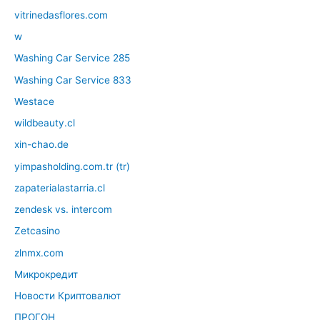
vitrinedasflores.com
w
Washing Car Service 285
Washing Car Service 833
Westace
wildbeauty.cl
xin-chao.de
yimpasholding.com.tr (tr)
zapaterialastarria.cl
zendesk vs. intercom
Zetcasino
zlnmx.com
Микрокредит
Новости Криптовалют
ПРОГОН