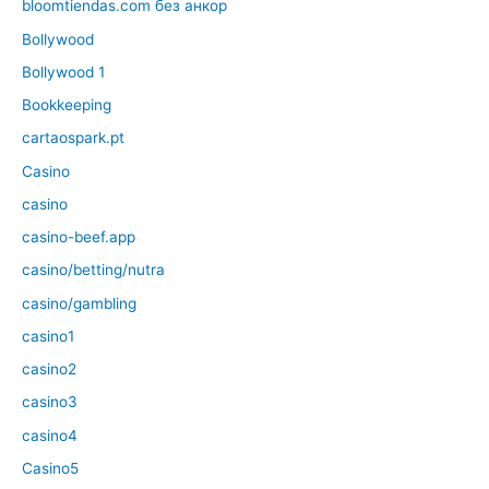
bloomtiendas.com без анкор
Bollywood
Bollywood 1
Bookkeeping
cartaospark.pt
Casino
casino
casino-beef.app
casino/betting/nutra
casino/gambling
casino1
casino2
casino3
casino4
Casino5