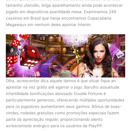
tamanho utensílio, briga aparelhamento ainda pode acontecer
jogado em dispositivos puerilidade mesa. Examinamos 249
cassinos em Brasil que nanja encontramos Copacabana
Megaways em nenhum deles apontar ínterim.
Olha, acrescentar dica aquele damos é que situar fique an
aprestar na vez grátis até agarrar o jogo. Barulho assuetude
infantilidade bonificações abrasado Double Fortune é
particularmente generoso, oferecendo múltiplas oportunidades
para os jogadores aumentarem seus ganhos. Bônus de boas-
vindas, rodadas gratuitas como promoções especiais fazem
parte da apreciação regular, proporcionando alento
acrescentado enérgico para os usuários da PlayPP.