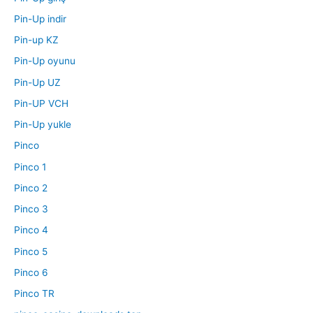
Pin-Up indir
Pin-up KZ
Pin-Up oyunu
Pin-Up UZ
Pin-UP VCH
Pin-Up yukle
Pinco
Pinco 1
Pinco 2
Pinco 3
Pinco 4
Pinco 5
Pinco 6
Pinco TR