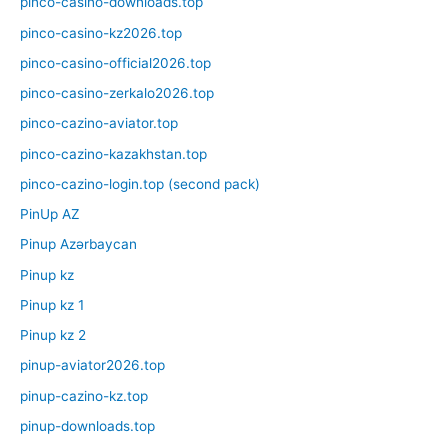
pinco-casino-downloads.top
pinco-casino-kz2026.top
pinco-casino-official2026.top
pinco-casino-zerkalo2026.top
pinco-cazino-aviator.top
pinco-cazino-kazakhstan.top
pinco-cazino-login.top (second pack)
PinUp AZ
Pinup Azərbaycan
Pinup kz
Pinup kz 1
Pinup kz 2
pinup-aviator2026.top
pinup-cazino-kz.top
pinup-downloads.top