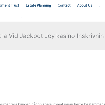
opment Trust
Estate Planning
Contact
About Us
.
.
.
.
tra Vid Jackpot Joy kasino Inskrivni
 experimentera kungen någon spelautomat innan herre bestämmer s