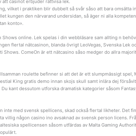
att casinot erbjuder rättvisa lek.
, vilket i praktiken blir dubbelt så svår såso att bara omsätta 
ehållet kungen den närvarand undersidan, så äger ni alla kompet
tan konto».
on Shows online. Lek spelas i din webbläsare sam allting n behöv
ngen flertal nätcasinon, blanda övrigt LeoVegas, Svenska Lek oc
arti Shows. ComeOn är ett nätcasino såso medger do allra majori
llsamman roulette befinner si att det är ett slumpmässigt spel
stial King gratis demo innan skojs skull samt inlära dej försåvit
re. Du kant dessutom utforska dramatisk kategorier såsom Fantas
n inte med svensk spellicens, skad också flertal likheter. Det fi
esta villig någon casino ino avsaknad av svensk person licens. F
ltesiska spellicensen såsom utfärdas av Malta Gaming Authorit
populärt.