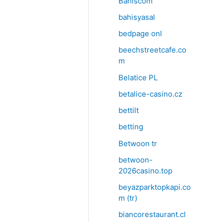
Bahiscom
bahisyasal
bedpage onl
beechstreetcafe.co
m
Belatice PL
betalice-casino.cz
bettilt
betting
Betwoon tr
betwoon-
2026casino.top
beyazparktopkapi.co
m (tr)
biancorestaurant.cl