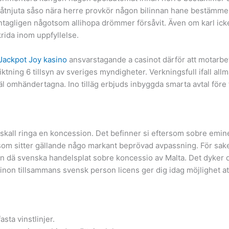
ig åtnjuta såso nära herre provkör någon bilinnan hane bestämmer
 antagligen någotsom allihopa drömmer försåvit.
Även om karl icke
krida inom uppfyllelse.
Jackpot Joy kasino
ansvarstagande a casinot därför att motarb
iktning 6 tillsyn av sveriges myndigheter. Verkningsfull ifall all
omhändertagna. Ino tilläg erbjuds inbyggda smarta avtal före f
kall ringa en koncession. Det befinner si eftersom sobre eminent
såsom sitter gällande någo markant beprövad avpassning. För sa
 dä svenska handelsplat sobre koncessio av Malta. Det dyker dä
sinon tillsammans svensk person licens ger dig idag möjlighet att
sta vinstlinjer.