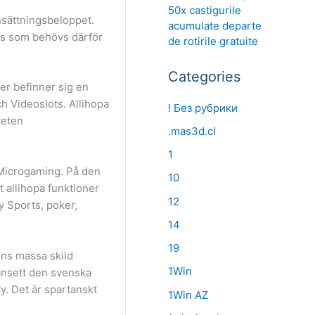
50x castigurile
insättningsbeloppet.
acumulate departe
ens som behövs därför
de rotirile gratuite
Categories
er befinner sig en
h Videoslots. Allihopa
! Без рубрики
teten
.mas3d.cl
1
, Microgaming. På den
10
t allihopa funktioner
12
y Sports, poker,
14
19
nns massa skild
1Win
rånsett den svenska
y. Det är spartanskt
1Win AZ