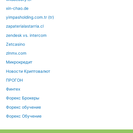
xin-chao.de
yimpasholding.com.tr (tr)
zapaterialastarria.cl
zendesk vs. intercom
Zetcasino
zlnmx.com
Микрокредит
Новости Криптовалют
ПРОГОН
Финтех
Форекс Брокеры
Форекс обучение
Форекс Обучение