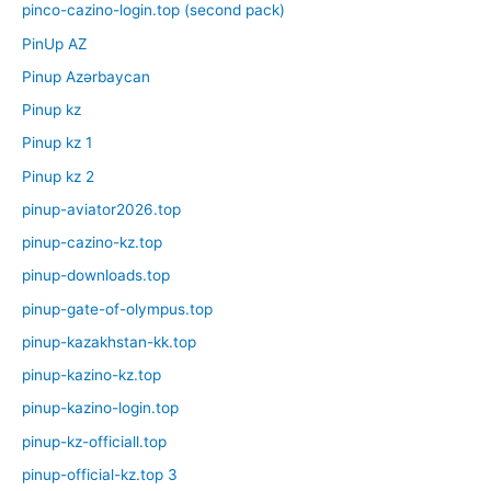
pinco-cazino-login.top (second pack)
PinUp AZ
Pinup Azərbaycan
Pinup kz
Pinup kz 1
Pinup kz 2
pinup-aviator2026.top
pinup-cazino-kz.top
pinup-downloads.top
pinup-gate-of-olympus.top
pinup-kazakhstan-kk.top
pinup-kazino-kz.top
pinup-kazino-login.top
pinup-kz-officiall.top
pinup-official-kz.top 3