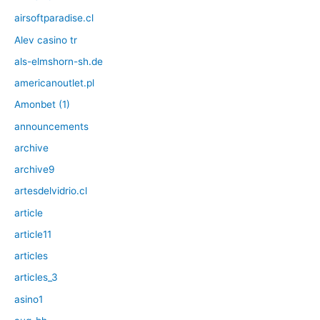
airsoftparadise.cl
Alev casino tr
als-elmshorn-sh.de
americanoutlet.pl
Amonbet (1)
announcements
archive
archive9
artesdelvidrio.cl
article
article11
articles
articles_3
asino1