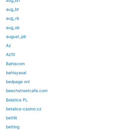
aug_bh
aug_bt
aug_rb
aug_sb
august_pb
Az
Az10
Bahiscom
bahisyasal
bedpage onl
beechstreetcafe.com
Belatice PL
betalice-casino.cz
bettilt
betting