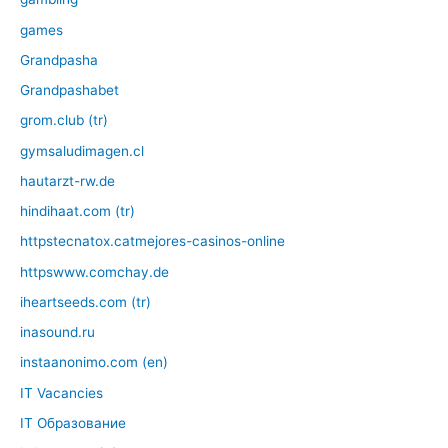
games
Grandpasha
Grandpashabet
grom.club (tr)
gymsaludimagen.cl
hautarzt-rw.de
hindihaat.com (tr)
httpstecnatox.catmejores-casinos-online
httpswww.comchay.de
iheartseeds.com (tr)
inasound.ru
instaanonimo.com (en)
IT Vacancies
IT Образование