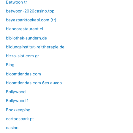
Betwoon tr
betwoon-2026casino.top
beyazparktopkapi.com (tr)
biancorestaurant.cl
bibliothek-sundern.de
bildungsinstitut-reittherapie.de
bizzo-slot.com.gr
Blog
bloomtiendas.com
bloomtiendas.com без анкор
Bollywood
Bollywood 1
Bookkeeping
cartaospark.pt
casino