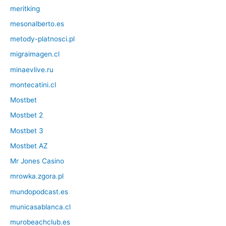
meritking
mesonalberto.es
metody-platnosci.pl
migraimagen.cl
minaevlive.ru
montecatini.cl
Mostbet
Mostbet 2
Mostbet 3
Mostbet AZ
Mr Jones Casino
mrowka.zgora.pl
mundopodcast.es
municasablanca.cl
murobeachclub.es