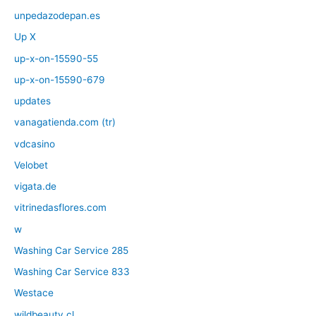
unpedazodepan.es
Up X
up-x-on-15590-55
up-x-on-15590-679
updates
vanagatienda.com (tr)
vdcasino
Velobet
vigata.de
vitrinedasflores.com
w
Washing Car Service 285
Washing Car Service 833
Westace
wildbeauty.cl