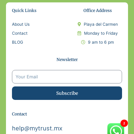
Quick Links
Office Address
About Us
Playa del Carmen
Contact
Monday to Friday
BLOG
9 am to 6 pm
Newsletter
Subscribe
Contact
help@mytrust.mx