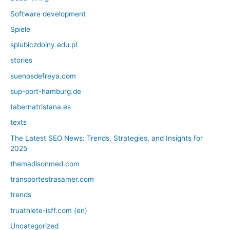
Software development
Spiele
splubiczdolny.edu.pl
stories
suenosdefreya.com
sup-port-hamburg.de
tabernatristana.es
texts
The Latest SEO News: Trends, Strategies, and Insights for
2025
themadisonmed.com
transportestrasamer.com
trends
truathlete-isff.com (en)
Uncategorized