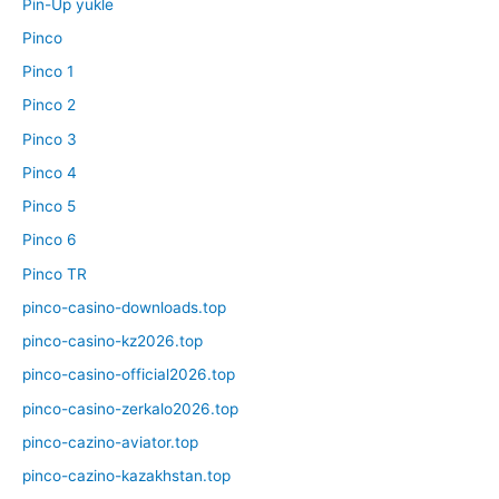
Pin-Up yukle
Pinco
Pinco 1
Pinco 2
Pinco 3
Pinco 4
Pinco 5
Pinco 6
Pinco TR
pinco-casino-downloads.top
pinco-casino-kz2026.top
pinco-casino-official2026.top
pinco-casino-zerkalo2026.top
pinco-cazino-aviator.top
pinco-cazino-kazakhstan.top