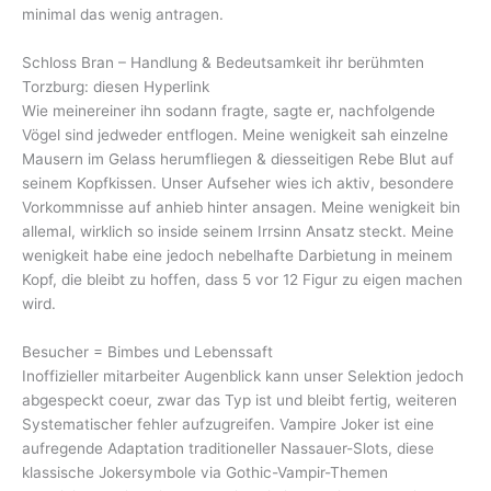
minimal das wenig antragen.
Schloss Bran – Handlung & Bedeutsamkeit ihr berühmten
Torzburg: diesen Hyperlink
Wie meinereiner ihn sodann fragte, sagte er, nachfolgende
Vögel sind jedweder entflogen. Meine wenigkeit sah einzelne
Mausern im Gelass herumfliegen & diesseitigen Rebe Blut auf
seinem Kopfkissen. Unser Aufseher wies ich aktiv, besondere
Vorkommnisse auf anhieb hinter ansagen. Meine wenigkeit bin
allemal, wirklich so inside seinem Irrsinn Ansatz steckt. Meine
wenigkeit habe eine jedoch nebelhafte Darbietung in meinem
Kopf, die bleibt zu hoffen, dass 5 vor 12 Figur zu eigen machen
wird.
Besucher = Bimbes und Lebenssaft
Inoffizieller mitarbeiter Augenblick kann unser Selektion jedoch
abgespeckt coeur, zwar das Typ ist und bleibt fertig, weiteren
Systematischer fehler aufzugreifen. Vampire Joker ist eine
aufregende Adaptation traditioneller Nassauer-Slots, diese
klassische Jokersymbole via Gothic-Vampir-Themen