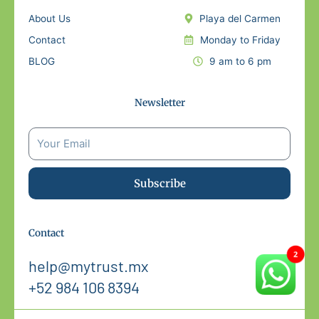
About Us
Playa del Carmen
Contact
Monday to Friday
BLOG
9 am to 6 pm
Newsletter
Subscribe
Contact
help@mytrust.mx
+52 984 106 8394