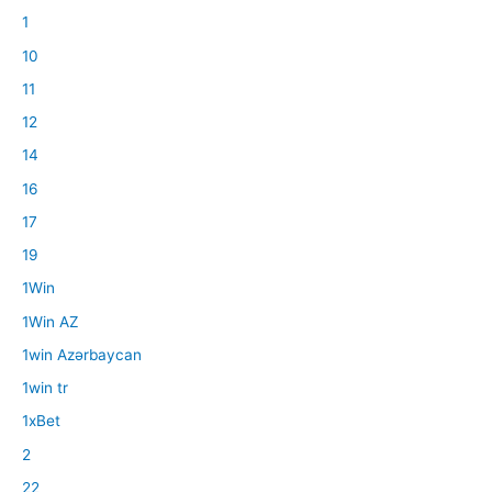
1
10
11
12
14
16
17
19
1Win
1Win AZ
1win Azərbaycan
1win tr
1xBet
2
22