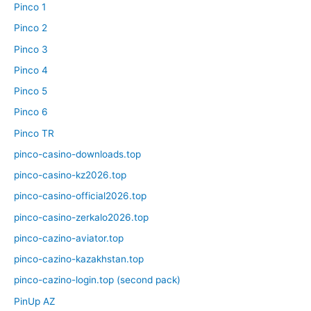
Pinco 1
Pinco 2
Pinco 3
Pinco 4
Pinco 5
Pinco 6
Pinco TR
pinco-casino-downloads.top
pinco-casino-kz2026.top
pinco-casino-official2026.top
pinco-casino-zerkalo2026.top
pinco-cazino-aviator.top
pinco-cazino-kazakhstan.top
pinco-cazino-login.top (second pack)
PinUp AZ