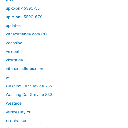
up-x-on-15590-55
up-x-on-15590-679
updates
vanagatienda.com (tr)
vdcasino
Velobet
vigata.de
vitrinedasflores.com
w
Washing Car Service 285
Washing Car Service 833
Westace
wildbeauty.cl
xin-chao.de