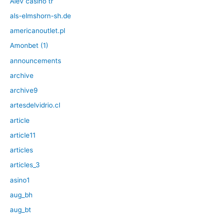
Alev casino tr
als-elmshorn-sh.de
americanoutlet.pl
Amonbet (1)
announcements
archive
archive9
artesdelvidrio.cl
article
article11
articles
articles_3
asino1
aug_bh
aug_bt