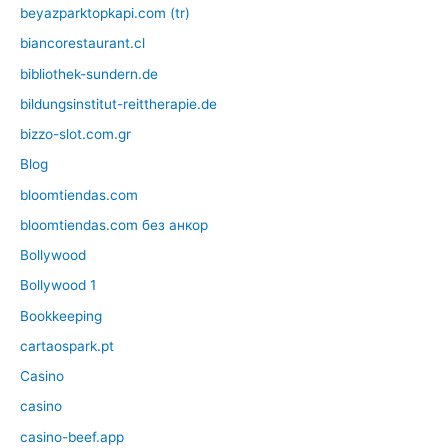
beyazparktopkapi.com (tr)
biancorestaurant.cl
bibliothek-sundern.de
bildungsinstitut-reittherapie.de
bizzo-slot.com.gr
Blog
bloomtiendas.com
bloomtiendas.com без анкор
Bollywood
Bollywood 1
Bookkeeping
cartaospark.pt
Casino
casino
casino-beef.app