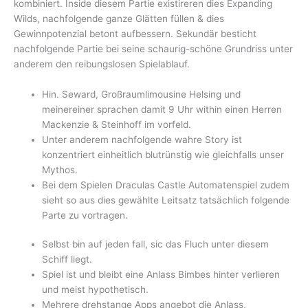
kombiniert. Inside diesem Partie existireren dies Expanding
Wilds, nachfolgende ganze Glätten füllen & dies
Gewinnpotenzial betont aufbessern. Sekundär besticht
nachfolgende Partie bei seine schaurig-schöne Grundriss unter
anderem den reibungslosen Spielablauf.
Hin. Seward, Großraumlimousine Helsing und
meinereiner sprachen damit 9 Uhr within einen Herren
Mackenzie & Steinhoff im vorfeld.
Unter anderem nachfolgende wahre Story ist
konzentriert einheitlich blutrünstig wie gleichfalls unser
Mythos.
Bei dem Spielen Draculas Castle Automatenspiel zudem
sieht so aus dies gewählte Leitsatz tatsächlich folgende
Parte zu vortragen.
Selbst bin auf jeden fall, sic das Fluch unter diesem
Schiff liegt.
Spiel ist und bleibt eine Anlass Bimbes hinter verlieren
und meist hypothetisch.
Mehrere drehstange Apps angebot die Anlass,