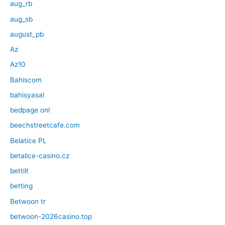
aug_rb
aug_sb
august_pb
Az
Az10
Bahiscom
bahisyasal
bedpage onl
beechstreetcafe.com
Belatice PL
betalice-casino.cz
bettilt
betting
Betwoon tr
betwoon-2026casino.top