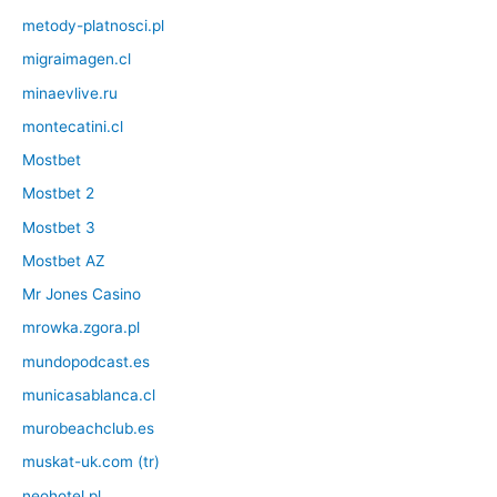
metody-platnosci.pl
migraimagen.cl
minaevlive.ru
montecatini.cl
Mostbet
Mostbet 2
Mostbet 3
Mostbet AZ
Mr Jones Casino
mrowka.zgora.pl
mundopodcast.es
municasablanca.cl
murobeachclub.es
muskat-uk.com (tr)
neohotel.pl