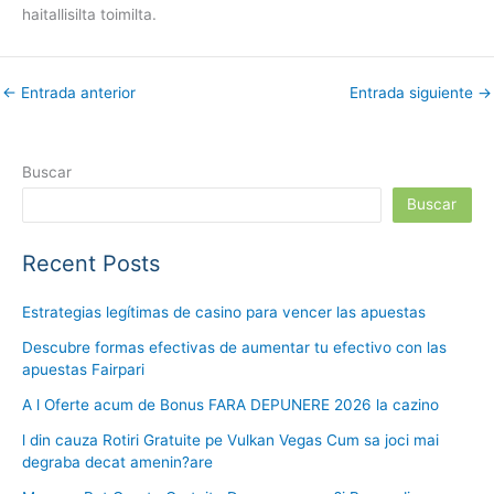
haitallisilta toimilta.
←
Entrada anterior
Entrada siguiente
→
Buscar
Buscar
Recent Posts
Estrategias legítimas de casino para vencer las apuestas
Descubre formas efectivas de aumentar tu efectivo con las
apuestas Fairpari
A l Oferte acum de Bonus FARA DEPUNERE 2026 la cazino
l din cauza Rotiri Gratuite pe Vulkan Vegas Cum sa joci mai
degraba decat amenin?are