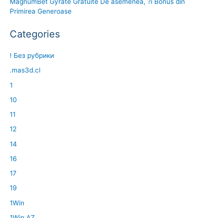
MagnumBet Gyrate Gratuite De asemenea, ?i Bonus din
Primirea Generoase
Categories
! Без рубрики
.mas3d.cl
1
10
11
12
14
16
17
19
1Win
1Win AZ