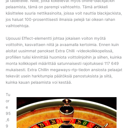
ja tableteille. Niille, jotka kokeilevat myös online-blackjackin
pelaamista, tämä on parempi vaihtoehto. Tämä artikkeli
käsittelee suuria nettikasinoita, joissa voit nauttia blackjackista,
jos haluat 100-prosenttisesti ilmaisia ​​pelejä tai oikean rahan
vaihtoehtoja.
Upouusi Effect-elementti johtaa jokaisen voiton myötä
voittoihin, kasvattaen niitä ja avaamalla kertoimia. Ennen kuin
aloitat uusimmat panokset Extra Chilli -videokolikkopelissä,
profiilien tulisi kiinnittää huomiota voittolinjoihin ja siihen, kuinka
monta kolikkopeli määrittää satunnaisesti rajoituksesi 117 649
mukaisesti. Extra Chillin megaways-rtp-tiedon ansiosta pelaajat
tekevät usein harkitumpia päätöksiä panostuksista ja siitä,
kuinka kauan pelaamista voi kestää.
Tu
or
e
95
,6
9