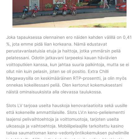
Joka tapauksessa olennainen ero näiden kahden välillä on 0,41
%, jota emme pidä liian korkeana. Nämä edustavat
perustavanlaatuisia etuja ja haittoja, jotka ymmärsin peliä
pelatessani. Odotin jatkavani tarpeeksi kauan häviävien
voittoputkien kanssa, kun jahtaa suuria palkintoja, mutta se ei
ollut niin kuin pelasin, joten se oli positio. Extra Chilli
Megawaysilla on keskimääräinen RTP-prosentti, ja olin myös
onnekas kokeillessani peliä. Olen kertonut kokemuksestani
näistä ominaisuuksista alla olevassa taulukossa.
Slots LV tarjoaa useita hauskoja kenovariaatioita sekä uusille
että kokeneille ammattilaisille. Slots LV:n keno-pelielementti
laajensi pelivaihtoehtoja ja voittomuotoja, tarjoten useita
ulkoasuja ja vaihtoehtoja. Mobiilipelaajille tarkoitettu kasino
takaa saumattoman keno-vedonlyöntikokemuksen puhelimille