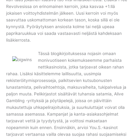
Revolvesissa on erinomainen kerroin, joka kasvaa +1:llä
jokaisen voittoyhdistelmän jälkeen. Uusi kerroin voi myös
saavuttaa uskomattoman korkean tason, koska sillä ei ole
kynnystä. Pyöräytyksen ansiosta kolme tai neljä upeaa
paprikaruukkua voi saada vastaavasti neljästä kahdeksaan
lisäkierrosta.
Tässä blogikirjoituksessa nojasin omaan
monivuotiseen kokemukseemme parhaista
nettikasinoista, jotka tarjoavat oikean rahan
rahaa. Lisäksi käsittelemme laillisuutta, uusimpia
rekisteröitymisprosesseja, palkitsevien kutsubonusten
lunastamista, pelivaihtoehtoja, maksuvaiheita, tukipalvelua ja
paljon muuta. Pelikirjastot sisältävät tuhansia satamia, Alive
Gambling -yrityksiä ja pöytäpelejä, joissa on päivittäin
mukautettuja uhkapelirajoituksia, ja suurkuluttajat voivat olla
samassa asemassa. Kampanjat ja kanta-asiakasohjelmat
tarjoavat vettä ja tyydytystä, ja voittosi maksetaan
nopeammin kuin ennen. Ensinnäkin, arvioi You.S.-kasinot
tarjoavat vertaansa vailla olevaa suojaa rahasi suojaamiseksi