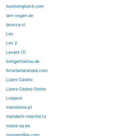
kuestenglueck.com
lam-vegan.de
larocca.cl
Lev
Lev 2
Levant (1)
livingarttattoo.de
livrariamaranata.com
Lizaro Casino
Lizaro Casino Online
Lolajack
mamistore.pt
mandarin-oriental.ru
masia-sa.es
massemillas.com