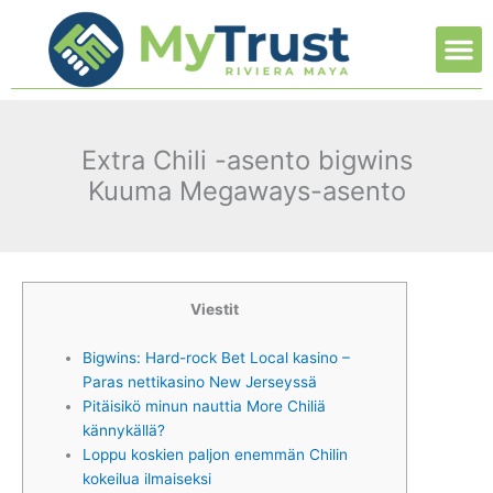
Ir
M
al
contenido
Extra Chili -asento bigwins
Kuuma Megaways-asento
Viestit
Bigwins: Hard-rock Bet Local kasino –
Paras nettikasino New Jerseyssä
Pitäisikö minun nauttia More Chiliä
kännykällä?
Loppu koskien paljon enemmän Chilin
kokeilua ilmaiseksi