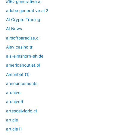
a16z generative ai
adobe generative ai 2
AI Crypto Trading
AI News
airsoftparadise.cl
Alev casino tr
als-elmshorn-sh.de
americanoutlet.pl
Amonbet (1)
announcements
archive
archive9
artesdelvidrio.cl
article
article11