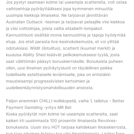
Jos pystyt saamaan kolme tai useampia scattereita, voit ostaa
vaihtoehtoja pyöräyttääksesi jopa kymmenen minuuttia
uusimpia kiekkoja ilmaiseksi. Ne tarjoavat jännittävän
Australian Outback -teeman ja tarjoavat pelaajille viisi kiekkoa
ja viisi voittolinjaa, joista valita elizabeth-lompakot.
Kannustinluoti sisältää monia kannustimia ja tapoja hyödyntää
etuja. Jos etsit parasta live-kasinokokemusta, et voi ylittää
odotuksiasi. Wildit (ilotulitus), scatterit (kuumat merkit) ja
kuuluisa Ability Shed lisäävät pelikokemukseesi tyyliä, josta
saat välittömän pääsyn bonuskierroksille. Bonuksista puheen
ollen, uusi ilmainen pyöräytysluoti on täydellinen paikka
todelliselle asteittaiselle leviämiselle, joka on entistäkin
mausteisempi progressiivisten kertoimien ja
uudelleenkäynnistysmahdollisuuden ansiosta.
Paljon enemmän CHILLI-kolikkopeliä, vaihe 1, talletus – Better
Payment Gambling -yritys MR Bet
Koska pyöräytät noin kolme tai useampia scattereita, saat
kaiken irti uusimmasta 100 prosentin ilmaisesta Revolves-
bonuksesta. Uusin sivu HOT tarjoaa kahdeksan ilmaiskierrosta,
kun taas jokainen lisäsivu tuo viisi ilmaiskierrosta. Lisäksi Free