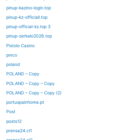
pinup-kazino-login.top
pinup-kz-officiall.top
pinup-official-kz.top 3
pinup-zerkalo2026.top
Pistolo Casino
pınco
poland
POLAND – Copy
POLAND – Copy – Copy
POLAND – Copy – Copy (2)
portuspainhome.pt
Post
posts12
prensa24.cl1