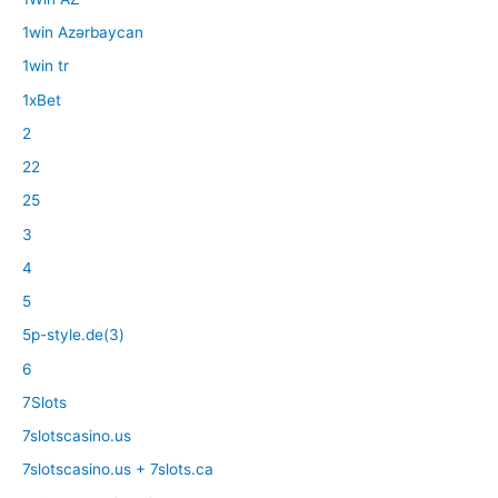
1win Azərbaycan
1win tr
1xBet
2
22
25
3
4
5
5p-style.de(3)
6
7Slots
7slotscasino.us
7slotscasino.us + 7slots.ca