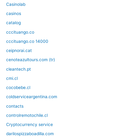
Casinolab
casinos
catalog
cccituango.co
cccituango.co 14000
ceipnorai.cat
cenoteazultours.com (tr)
cleantech.pt
cmi.cl
cocobebe.cl
coldserviceargentina.com
contacts
controlremotochile.cl
Cryptocurrency service
darilospizzaboadilla.com