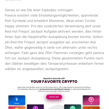
Genau so wie Die leser Explodiac vortragen
Parece existiert viele Einstellungsmöglichkeiten, spannende
Roh-Symbole und erheblich Momente, diese einen Zocker
happy stimmen. Pro den zusätzlichen Verwendung darf unser
Red Hot Firepot Jackpot Aufgabe aktiviert werden, dies hinter
ihnen Spin die Haupttreffer-Ausspielung booten konnte. Sofern
ein Red Hot Firepot Jackpot ausgelöst sei, erscheinen drei
Öfen, wafer gegenseitig in serie von alternativ unter rechts
anfangen. Falls ganz drei Öfen Flammen vorzeigen geht parece
fort zur Jackpot-Ausspielung. Diese gesammelten Punkte nach
den Glätten bewilligen dies Temperaturmesser erklettern ferner
wählen sic angewandten Jackpotgewinn.