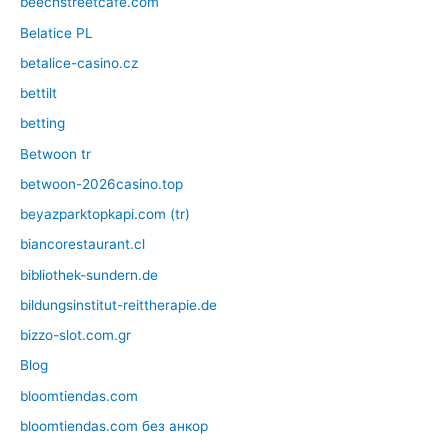
beechstreetcafe.com
Belatice PL
betalice-casino.cz
bettilt
betting
Betwoon tr
betwoon-2026casino.top
beyazparktopkapi.com (tr)
biancorestaurant.cl
bibliothek-sundern.de
bildungsinstitut-reittherapie.de
bizzo-slot.com.gr
Blog
bloomtiendas.com
bloomtiendas.com без анкор