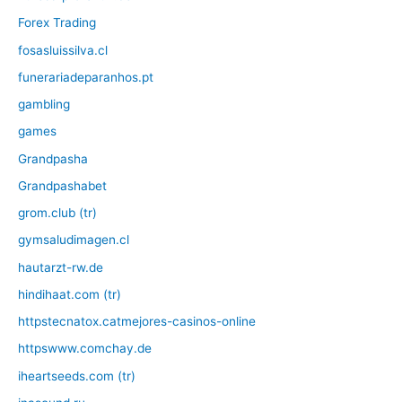
Forex Trading
fosasluissilva.cl
funerariadeparanhos.pt
gambling
games
Grandpasha
Grandpashabet
grom.club (tr)
gymsaludimagen.cl
hautarzt-rw.de
hindihaat.com (tr)
httpstecnatox.catmejores-casinos-online
httpswww.comchay.de
iheartseeds.com (tr)