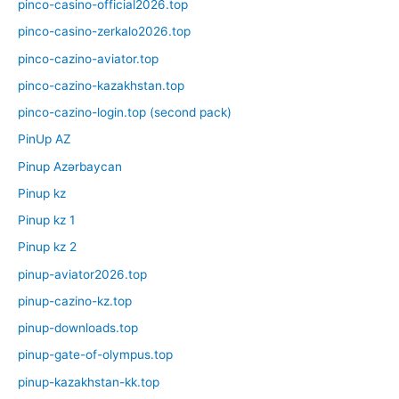
pinco-casino-official2026.top
pinco-casino-zerkalo2026.top
pinco-cazino-aviator.top
pinco-cazino-kazakhstan.top
pinco-cazino-login.top (second pack)
PinUp AZ
Pinup Azərbaycan
Pinup kz
Pinup kz 1
Pinup kz 2
pinup-aviator2026.top
pinup-cazino-kz.top
pinup-downloads.top
pinup-gate-of-olympus.top
pinup-kazakhstan-kk.top