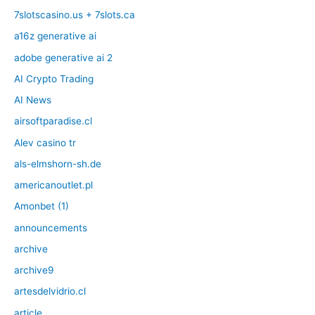
7slotscasino.us + 7slots.ca
a16z generative ai
adobe generative ai 2
AI Crypto Trading
AI News
airsoftparadise.cl
Alev casino tr
als-elmshorn-sh.de
americanoutlet.pl
Amonbet (1)
announcements
archive
archive9
artesdelvidrio.cl
article