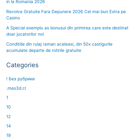
in la Romania 2026
Revolve Gratuite Fara Depunere 2026 Cel mai bun Extra pe
Casino
A Special exemplu as bonusul din primirea care este destinat
doar jucatorilor noi
Conditiile din rulaj raman aceleasi, din 50x castigurile
acumulate departe de rotirile gratuite
Categories
! Без рубрики
.mas3d.cl
1
10
12
14
19