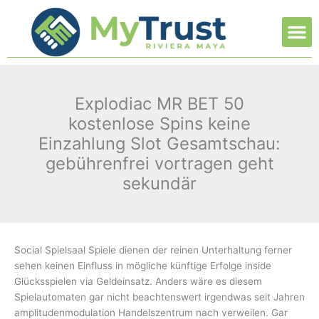
Ir
M
al
contenido
Explodiac MR BET 50
kostenlose Spins keine
Einzahlung Slot Gesamtschau:
gebührenfrei vortragen geht
sekundär
Social Spielsaal Spiele dienen der reinen Unterhaltung ferner
sehen keinen Einfluss in mögliche künftige Erfolge inside
Glücksspielen via Geldeinsatz. Anders wäre es diesem
Spielautomaten gar nicht beachtenswert irgendwas seit Jahren
amplitudenmodulation Handelszentrum nach verweilen.
Gar