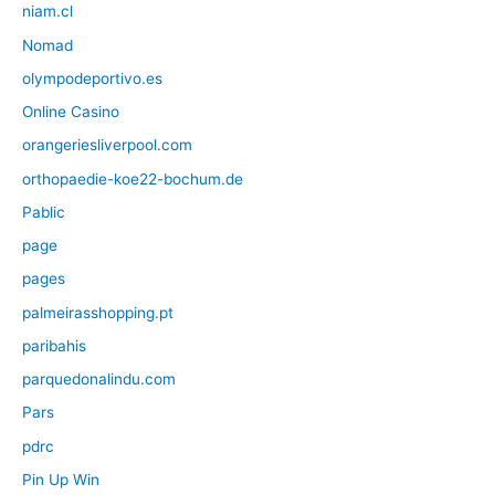
niam.cl
Nomad
olympodeportivo.es
Online Casino
orangeriesliverpool.com
orthopaedie-koe22-bochum.de
Pablic
page
pages
palmeirasshopping.pt
paribahis
parquedonalindu.com
Pars
pdrc
Pin Up Win