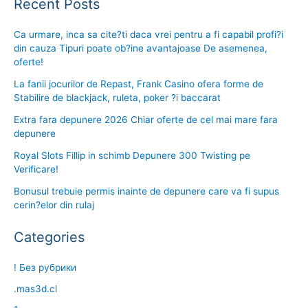
Recent Posts
Ca urmare, inca sa cite?ti daca vrei pentru a fi capabil profi?i
din cauza Tipuri poate ob?ine avantajoase De asemenea,
oferte!
La fanii jocurilor de Repast, Frank Casino ofera forme de
Stabilire de blackjack, ruleta, poker ?i baccarat
Extra fara depunere 2026 Chiar oferte de cel mai mare fara
depunere
Royal Slots Fillip in schimb Depunere 300 Twisting pe
Verificare!
Bonusul trebuie permis inainte de depunere care va fi supus
cerin?elor din rulaj
Categories
! Без рубрики
.mas3d.cl