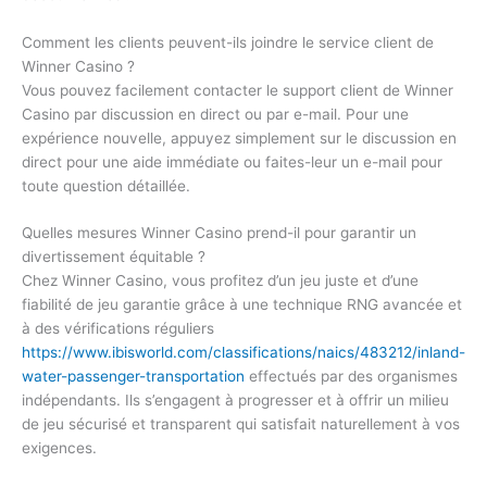
Comment les clients peuvent-ils joindre le service client de
Winner Casino ?
Vous pouvez facilement contacter le support client de Winner
Casino par discussion en direct ou par e-mail. Pour une
expérience nouvelle, appuyez simplement sur le discussion en
direct pour une aide immédiate ou faites-leur un e-mail pour
toute question détaillée.
Quelles mesures Winner Casino prend-il pour garantir un
divertissement équitable ?
Chez Winner Casino, vous profitez d’un jeu juste et d’une
fiabilité de jeu garantie grâce à une technique RNG avancée et
à des vérifications réguliers
https://www.ibisworld.com/classifications/naics/483212/inland-
water-passenger-transportation
effectués par des organismes
indépendants. Ils s’engagent à progresser et à offrir un milieu
de jeu sécurisé et transparent qui satisfait naturellement à vos
exigences.