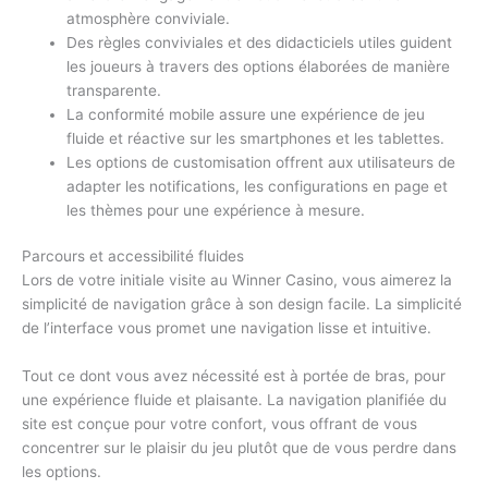
atmosphère conviviale.
Des règles conviviales et des didacticiels utiles guident
les joueurs à travers des options élaborées de manière
transparente.
La conformité mobile assure une expérience de jeu
fluide et réactive sur les smartphones et les tablettes.
Les options de customisation offrent aux utilisateurs de
adapter les notifications, les configurations en page et
les thèmes pour une expérience à mesure.
Parcours et accessibilité fluides
Lors de votre initiale visite au Winner Casino, vous aimerez la
simplicité de navigation grâce à son design facile. La simplicité
de l’interface vous promet une navigation lisse et intuitive.
Tout ce dont vous avez nécessité est à portée de bras, pour
une expérience fluide et plaisante. La navigation planifiée du
site est conçue pour votre confort, vous offrant de vous
concentrer sur le plaisir du jeu plutôt que de vous perdre dans
les options.