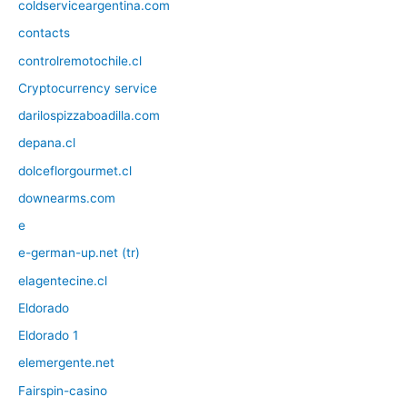
coldserviceargentina.com
contacts
controlremotochile.cl
Cryptocurrency service
darilospizzaboadilla.com
depana.cl
dolceflorgourmet.cl
downearms.com
e
e-german-up.net (tr)
elagentecine.cl
Eldorado
Eldorado 1
elemergente.net
Fairspin-casino