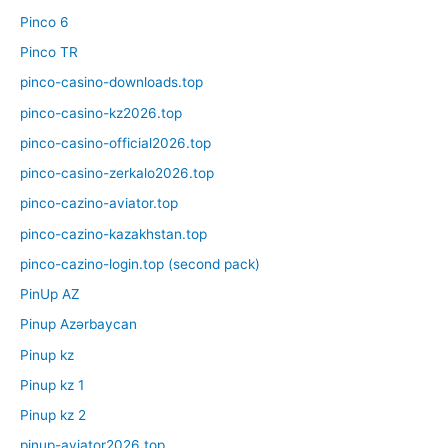
Pinco 6
Pinco TR
pinco-casino-downloads.top
pinco-casino-kz2026.top
pinco-casino-official2026.top
pinco-casino-zerkalo2026.top
pinco-cazino-aviator.top
pinco-cazino-kazakhstan.top
pinco-cazino-login.top (second pack)
PinUp AZ
Pinup Azərbaycan
Pinup kz
Pinup kz 1
Pinup kz 2
pinup-aviator2026.top