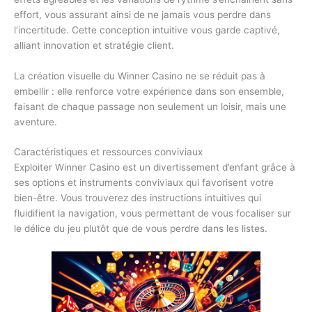
effort, vous assurant ainsi de ne jamais vous perdre dans
l’incertitude. Cette conception intuitive vous garde captivé,
alliant innovation et stratégie client.
La création visuelle du Winner Casino ne se réduit pas à
embellir : elle renforce votre expérience dans son ensemble,
faisant de chaque passage non seulement un loisir, mais une
aventure.
Caractéristiques et ressources conviviaux
Exploiter Winner Casino est un divertissement d’enfant grâce à
ses options et instruments conviviaux qui favorisent votre
bien-être. Vous trouverez des instructions intuitives qui
fluidifient la navigation, vous permettant de vous focaliser sur
le délice du jeu plutôt que de vous perdre dans les listes.