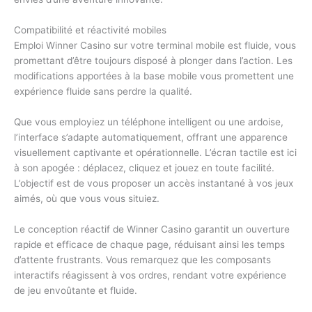
Compatibilité et réactivité mobiles
Emploi Winner Casino sur votre terminal mobile est fluide, vous
promettant d’être toujours disposé à plonger dans l’action. Les
modifications apportées à la base mobile vous promettent une
expérience fluide sans perdre la qualité.
Que vous employiez un téléphone intelligent ou une ardoise,
l’interface s’adapte automatiquement, offrant une apparence
visuellement captivante et opérationnelle. L’écran tactile est ici
à son apogée : déplacez, cliquez et jouez en toute facilité.
L’objectif est de vous proposer un accès instantané à vos jeux
aimés, où que vous vous situiez.
Le conception réactif de Winner Casino garantit un ouverture
rapide et efficace de chaque page, réduisant ainsi les temps
d’attente frustrants. Vous remarquez que les composants
interactifs réagissent à vos ordres, rendant votre expérience
de jeu envoûtante et fluide.